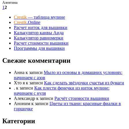
Алевтина
1
2
Crestik
— таблица мулине
Crestik
.Online
Расчет ниток для вышивки
Калькулятор канвы Аида
Калькулятор равномерки
Расчет стоимости вышивки
Программы для вышивки
Свежие комментарии
Анна
к записи
Мыло из основы в домашних условиях:
начинаем с азов
Хто я
к записи
Как сделать звёздочки счастья из бумаги
.
к записи
Как плести фенечки из ниток мулине:
начинаем с нуля
Александр
к записи
Расчёт стоимости вышивки
Аноним
к записи
Цветы из ткани: красивые фиалки в
горшочке
Категории