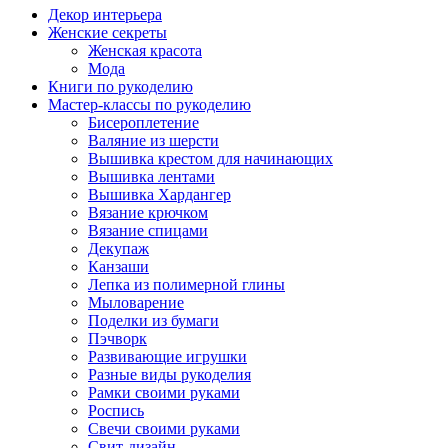
Декор интерьера
Женские секреты
Женская красота
Мода
Книги по рукоделию
Мастер-классы по рукоделию
Бисероплетение
Валяние из шерсти
Вышивка крестом для начинающих
Вышивка лентами
Вышивка Хардангер
Вязание крючком
Вязание спицами
Декупаж
Канзаши
Лепка из полимерной глины
Мыловарение
Поделки из бумаги
Пэчворк
Развивающие игрушки
Разные виды рукоделия
Рамки своими руками
Роспись
Свечи своими руками
Свит-дизайн