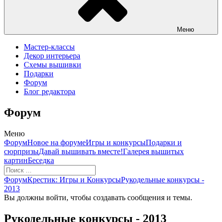
Меню
Мастер-классы
Декор интерьера
Схемы вышивки
Подарки
Форум
Блог редактора
Форум
Меню
Навигация
Форум
Новое на форуме
Игры и конкурсы
Подарки и
Форума
сюрпризы
Давай вышивать вместе!
Галерея вышитых
картин
Беседка
Форум
Форум
Крестик: Игры и Конкурсы
Рукодельные конкурсы -
breadcrumbs
2013
-
Вы должны войти, чтобы создавать сообщения и темы.
Вы
здесь:
Рукодельные конкурсы - 2013