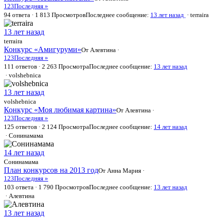
1
2
3
Последняя »
94 ответа · 1 813 Просмотров
Последнее сообщение:
13 лет назад
· terraira
13 лет назад
terraira
Конкурс «Амигуруми»
От Алевтина ·
1
2
3
Последняя »
111 ответов · 2 263 Просмотра
Последнее сообщение:
13 лет назад
· volshebnica
13 лет назад
volshebnica
Конкурс «Моя любимая картина»
От Алевтина ·
1
2
3
Последняя »
125 ответов · 2 124 Просмотра
Последнее сообщение:
14 лет назад
· Сонинамама
14 лет назад
Сонинамама
План конкурсов на 2013 год
От
Анна Мария
·
1
2
3
Последняя »
103 ответа · 1 790 Просмотров
Последнее сообщение:
13 лет назад
· Алевтина
13 лет назад