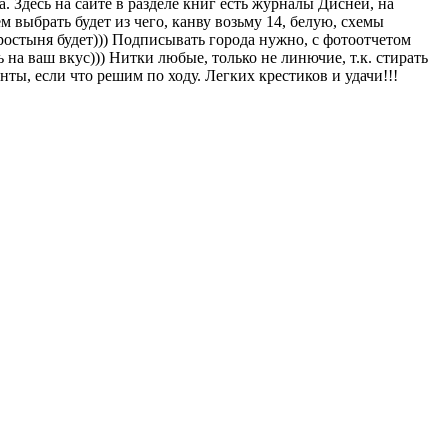
. Здесь на сайте в разделе книг есть журналы Дисней, на
 выбрать будет из чего, канву возьму 14, белую, схемы
простыня будет))) Подписывать города нужно, с фотоотчетом
 на ваш вкус))) Нитки любые, только не линючие, т.к. стирать
ты, если что решим по ходу. Легких крестиков и удачи!!!