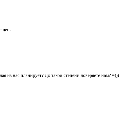
рещен.
ая из нас планирует? До такой степени доверяете нам? =)))