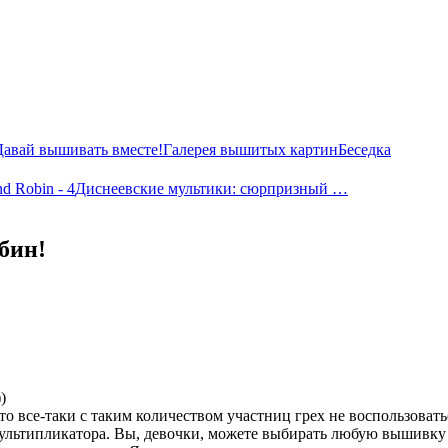
Давай вышивать вместе!
Галерея вышитых картин
Беседка
d Robin - 4
Диснеевские мультики: сюрпризный …
бин!
)
то все-таки с таким количеством участниц грех не воспользова
мультипликатора. Вы, девочки, можете выбирать любую вышивку н