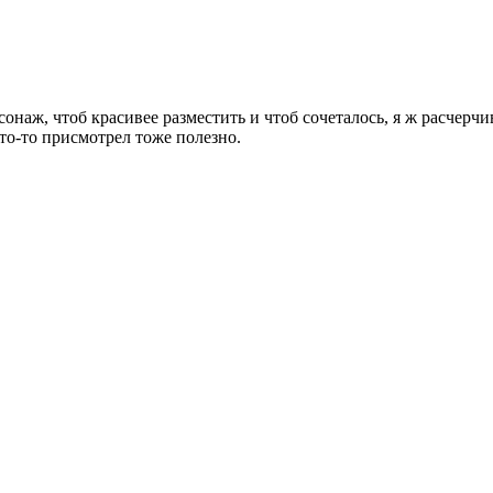
наж, чтоб красивее разместить и чтоб сочеталось, я ж расчерчива
 что-то присмотрел тоже полезно.