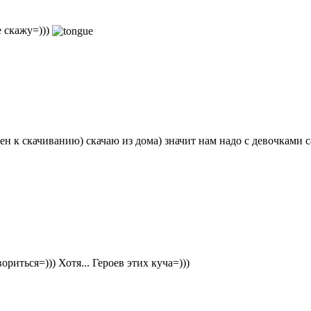
е скажу=)))
щен к скачиванию) скачаю из дома) значит нам надо с девочками 
иться=))) Хотя... Героев этих куча=)))