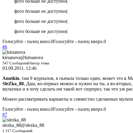
фото больше не доступно(
фото больше не доступно(
фото больше не доступно(
фото больше не доступно(
Голосуйте - палец вниз.
0
Голосуйте - палец вверх.
0
#6
kirsanova
@kirsanova
547 Сообщений
Автор темы
03.09.2011, 12:46
Anutkin
, там 9 журналов, я скачала только один, может это к 
SleZka_88
, Даш, во-первых можно и нужно на ты, а во-вторых,
мультики и я хочу сделать им такой вот сюрприз, так что уж рас
Можно рассматривать варианты и совместно сделанных мультик
Голосуйте - палец вниз.
0
Голосуйте - палец вверх.
0
#7
slezka_88
@slezka_88
1 317 Сообщений