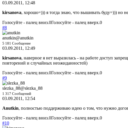
03.09.2011, 12:48
kirsanova
, хорошо=))) я тогда знаю, что вышивать буду=))) но н
Голосуйте - палец вниз.
0
Голосуйте - палец вверх.
0
#8
anutkin
@anutkin
5 181 Сообщение
03.09.2011, 12:49
kirsanova
, наверное я нет выразилась - на работе доступ запре
повторений и случайных неожиданностей)
Голосуйте - палец вниз.
0
Голосуйте - палец вверх.
0
#9
slezka_88
@slezka_88
1 317 Сообщений
03.09.2011, 12:54
Anutkin
, полностью поддерживаю идею о том, что нужно договор
Голосуйте - палец вниз.
0
Голосуйте - палец вверх.
0
#10