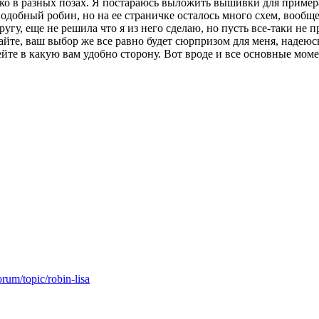
лько в разных позах. Я постараюсь выложить вышивки для примера
одобный робин, но на ее страничке осталось много схем, вообщем
ругу, еще не решила что я из него сделаю, но пусть все-таки не 
айте, ваш выбор же все равно будет сюрпризом для меня, надеюсь
йте в какую вам удобно сторону. Вот вроде и все основные момен
orum/topic/robin-lisa