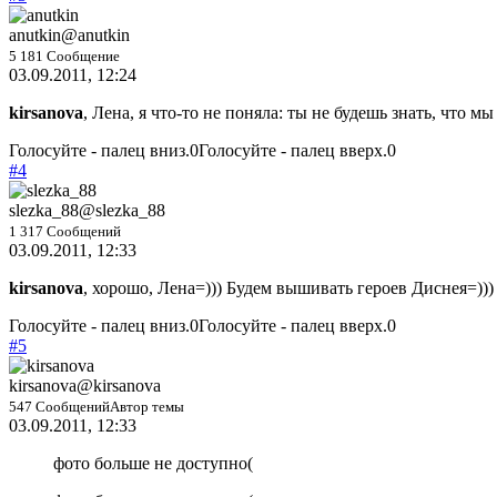
anutkin
@anutkin
5 181 Сообщение
03.09.2011, 12:24
kirsanova
, Лена, я что-то не поняла: ты не будешь знать, что 
Голосуйте - палец вниз.
0
Голосуйте - палец вверх.
0
#4
slezka_88
@slezka_88
1 317 Сообщений
03.09.2011, 12:33
kirsanova
, хорошо, Лена=))) Будем вышивать героев Диснея=)))
Голосуйте - палец вниз.
0
Голосуйте - палец вверх.
0
#5
kirsanova
@kirsanova
547 Сообщений
Автор темы
03.09.2011, 12:33
фото больше не доступно(