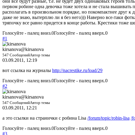
они все будут разные, т.е. не будет двух одинаковых героев то
первом робине одна девочка тоже хотела и не стала вышивать п
располагать в произвольном порядке, но покомпактнее друг к д
даже не знаю, вытерплю ли я без него))) Наверно все-таки фотк
тряпочку все равно придется в конце работы. Крестики тоже ше
Голосуйте - палец вниз.
0
Голосуйте - палец вверх.
0
#1
kirsanova
@kirsanova
547 Сообщений
Автор темы
03.09.2011, 12:19
вот ссылка на журналы
http://nacrestike.ru/load/29
Голосуйте - палец вниз.
0
Голосуйте - палец вверх.
0
#2
kirsanova
@kirsanova
547 Сообщений
Автор темы
03.09.2011, 12:21
а это ссылки на странички с робина Lisa
/forum/topic/robin-lisa
/f
Голосуйте - палец вниз.
0
Голосуйте - палец вверх.
0
#3