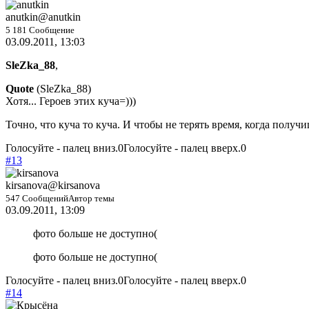
anutkin
@anutkin
5 181 Сообщение
03.09.2011, 13:03
SleZka_88
,
Quote
(
SleZka_88
)
Хотя... Героев этих куча=)))
Точно, что куча то куча. И чтобы не терять время, когда получ
Голосуйте - палец вниз.
0
Голосуйте - палец вверх.
0
#13
kirsanova
@kirsanova
547 Сообщений
Автор темы
03.09.2011, 13:09
фото больше не доступно(
фото больше не доступно(
Голосуйте - палец вниз.
0
Голосуйте - палец вверх.
0
#14