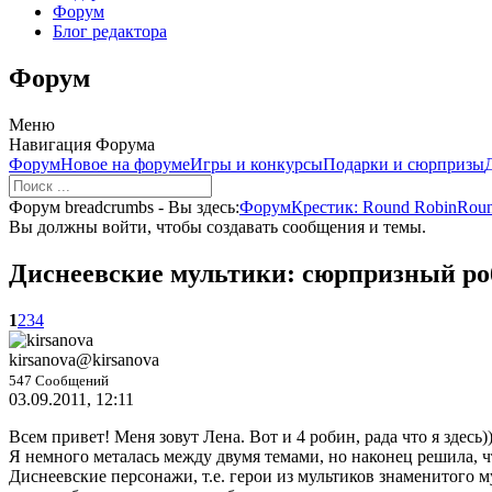
Форум
Блог редактора
Форум
Меню
Навигация Форума
Форум
Новое на форуме
Игры и конкурсы
Подарки и сюрпризы
Форум breadcrumbs - Вы здесь:
Форум
Крестик: Round Robin
Roun
Вы должны войти, чтобы создавать сообщения и темы.
Диснеевские мультики: сюрпризный ро
1
2
3
4
kirsanova
@kirsanova
547 Сообщений
03.09.2011, 12:11
Всем привет! Меня зовут Лена. Вот и 4 робин, рада что я здесь))
Я немного металась между двумя темами, но наконец решила, ч
Диснеевские персонажи, т.е. герои из мультиков знаменитого 