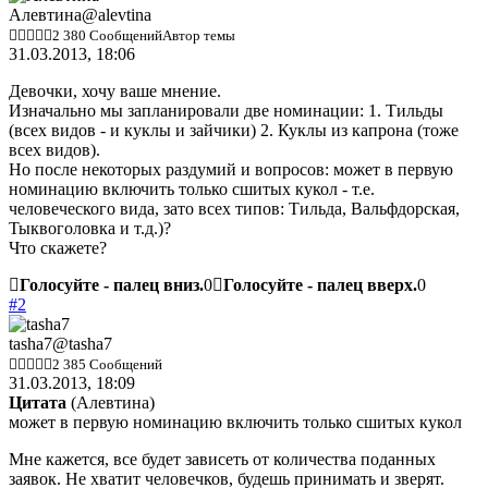
Алевтина
@alevtina
2 380 Сообщений
Автор темы
31.03.2013, 18:06
Девочки, хочу ваше мнение.
Изначально мы запланировали две номинации: 1. Тильды
(всех видов - и куклы и зайчики) 2. Куклы из капрона (тоже
всех видов).
Но после некоторых раздумий и вопросов: может в первую
номинацию включить только сшитых кукол - т.е.
человеческого вида, зато всех типов: Тильда, Вальфдорская,
Тыквоголовка и т.д.)?
Что скажете?
Голосуйте - палец вниз.
0
Голосуйте - палец вверх.
0
#2
tasha7
@tasha7
2 385 Сообщений
31.03.2013, 18:09
Цитата
(
Алевтина
)
может в первую номинацию включить только сшитых кукол
Мне кажется, все будет зависеть от количества поданных
заявок. Не хватит человечков, будешь принимать и зверят.