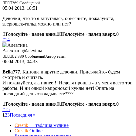
269 Сообщений
05.04.2013, 18:51
Девочки, что-то я запуталась, объясните, пожалуйста,
зверюшек-тильд можно или нет?
Голосуйте - палец вниз.
0
Голосуйте - палец вверх.
0
#14
Алевтина
@alevtina
2 380 Сообщений
Автор темы
06.04.2013, 04:33
Bella777
, Катюша.и другие девочки. Присылайте- будем
смотреть и считать.
И пожалуйста, активнее!!! Неделя прошла - а у меня всего три
работы. И ни одной капроновой куклы нет! Опять на
последний день откладываете????
Голосуйте - палец вниз.
0
Голосуйте - палец вверх.
0
#15
1
2
3
Последняя »
Crestik
— таблица мулине
Crestik
.Online