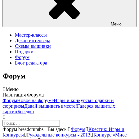
Меню
Мастер-классы
Декор интерьера
Схемы вышивки
Подарки
Форум
Блог редактора
Форум
Меню
Навигация Форума
Форум
Новое на форуме
Игры и конкурсы
Подарки и
сюрпризы
Давай вышивать вместе!
Галерея вышитых
картин
Беседка
Форум breadcrumbs - Вы здесь:
Форум
Крестик: Игры и
Конкурсы
Рукодельные конкурсы - 2013
Конкурс «Мисс