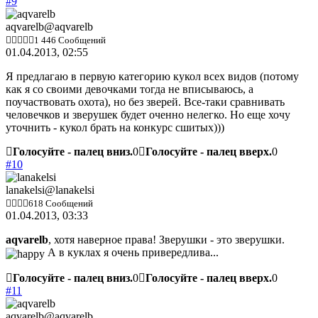
#9
aqvarelb
@aqvarelb
1 446 Сообщений
01.04.2013, 02:55
Я предлагаю в первую категорию кукол всех видов (потому
как я со своими девочками тогда не вписываюсь, а
поучаствовать охота), но без зверей. Все-таки сравнивать
человечков и зверушек будет оченно нелегко. Но еще хочу
уточнить - кукол брать на конкурс сшитых)))
Голосуйте - палец вниз.
0
Голосуйте - палец вверх.
0
#10
lanakelsi
@lanakelsi
618 Сообщений
01.04.2013, 03:33
aqvarelb
, хотя наверное права! Зверушки - это зверушки.
А в куклах я очень привередлива...
Голосуйте - палец вниз.
0
Голосуйте - палец вверх.
0
#11
aqvarelb
@aqvarelb