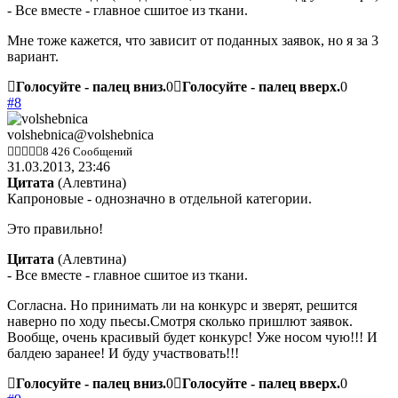
- Все вместе - главное сшитое из ткани.
Мне тоже кажется, что зависит от поданных заявок, но я за 3
вариант.
Голосуйте - палец вниз.
0
Голосуйте - палец вверх.
0
#8
volshebnica
@volshebnica
8 426 Сообщений
31.03.2013, 23:46
Цитата
(
Алевтина
)
Капроновые - однозначно в отдельной категории.
Это правильно!
Цитата
(
Алевтина
)
- Все вместе - главное сшитое из ткани.
Согласна. Но принимать ли на конкурс и зверят, решится
наверно по ходу пьесы.Смотря сколько пришлют заявок.
Вообще, очень красивый будет конкурс! Уже носом чую!!! И
балдею заранее! И буду участвовать!!!
Голосуйте - палец вниз.
0
Голосуйте - палец вверх.
0