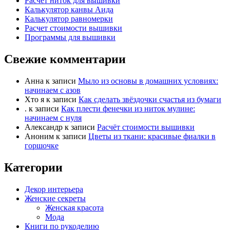
Расчет ниток для вышивки
Калькулятор канвы Аида
Калькулятор равномерки
Расчет стоимости вышивки
Программы для вышивки
Свежие комментарии
Анна
к записи
Мыло из основы в домашних условиях:
начинаем с азов
Хто я
к записи
Как сделать звёздочки счастья из бумаги
.
к записи
Как плести фенечки из ниток мулине:
начинаем с нуля
Александр
к записи
Расчёт стоимости вышивки
Аноним
к записи
Цветы из ткани: красивые фиалки в
горшочке
Категории
Декор интерьера
Женские секреты
Женская красота
Мода
Книги по рукоделию