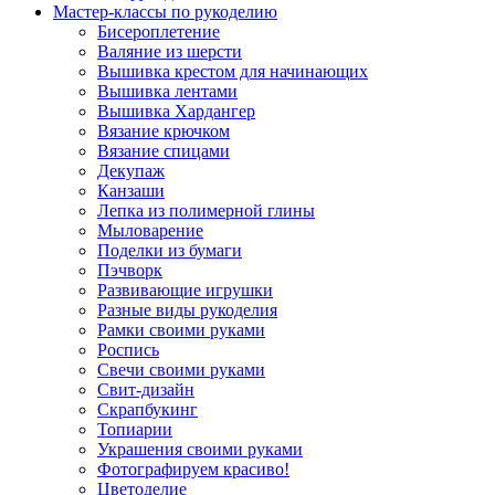
Мастер-классы по рукоделию
Бисероплетение
Валяние из шерсти
Вышивка крестом для начинающих
Вышивка лентами
Вышивка Хардангер
Вязание крючком
Вязание спицами
Декупаж
Канзаши
Лепка из полимерной глины
Мыловарение
Поделки из бумаги
Пэчворк
Развивающие игрушки
Разные виды рукоделия
Рамки своими руками
Роспись
Свечи своими руками
Свит-дизайн
Скрапбукинг
Топиарии
Украшения своими руками
Фотографируем красиво!
Цветоделие