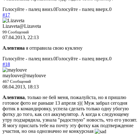
Голосуйте - палец вниз.
0
Голосуйте - палец вверх.
0
#17
Lizaveta
@Lizaveta
99 Сообщений
07.04.2013, 22:13
Алевтина
я отправила свою куклену
Голосуйте - палец вниз.
0
Голосуйте - палец вверх.
0
#18
maylouve
@maylouve
467 Сообщений
08.04.2013, 18:13
Алевтина
, только не бей меня, пожалуйста, но я пришлю
готовое фото не раньше 13 апреля :((( Муж забрал сегодня
фотик в командировку, успела сделать только одну убогую
фотку до того, как сел аккумулятор. А когда к следующему
утру подзарядила, узнала "радостную" новость, что его увозят.
Я могу прислать тебе на почту эту фотку как подтверждение
участия, но она однозначно не конкурсная