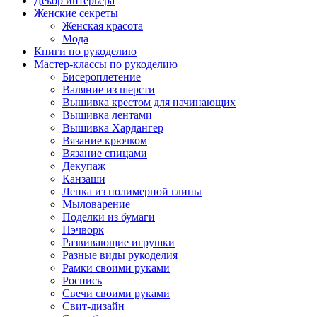
Декор интерьера
Женские секреты
Женская красота
Мода
Книги по рукоделию
Мастер-классы по рукоделию
Бисероплетение
Валяние из шерсти
Вышивка крестом для начинающих
Вышивка лентами
Вышивка Хардангер
Вязание крючком
Вязание спицами
Декупаж
Канзаши
Лепка из полимерной глины
Мыловарение
Поделки из бумаги
Пэчворк
Развивающие игрушки
Разные виды рукоделия
Рамки своими руками
Роспись
Свечи своими руками
Свит-дизайн