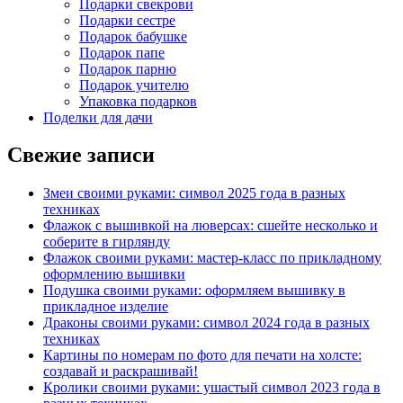
Подарки свекрови
Подарки сестре
Подарок бабушке
Подарок папе
Подарок парню
Подарок учителю
Упаковка подарков
Поделки для дачи
Свежие записи
Змеи своими руками: символ 2025 года в разных
техниках
Флажок с вышивкой на люверсах: сшейте несколько и
соберите в гирлянду
Флажок своими руками: мастер-класс по прикладному
оформлению вышивки
Подушка своими руками: оформляем вышивку в
прикладное изделие
Драконы своими руками: символ 2024 года в разных
техниках
Картины по номерам по фото для печати на холсте:
создавай и раскрашивай!
Кролики своими руками: ушастый символ 2023 года в