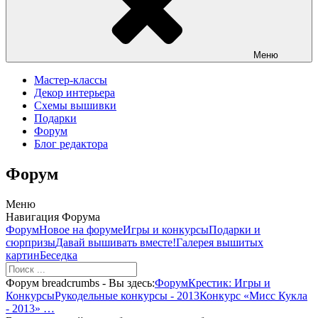
Меню
Мастер-классы
Декор интерьера
Схемы вышивки
Подарки
Форум
Блог редактора
Форум
Меню
Навигация Форума
Форум
Новое на форуме
Игры и конкурсы
Подарки и
сюрпризы
Давай вышивать вместе!
Галерея вышитых
картин
Беседка
Форум breadcrumbs - Вы здесь:
Форум
Крестик: Игры и
Конкурсы
Рукодельные конкурсы - 2013
Конкурс «Мисс Кукла
- 2013» …