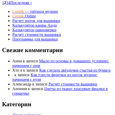
1
2
3
4
Последняя »
Crestik
— таблица мулине
Crestik
.Online
Расчет ниток для вышивки
Калькулятор канвы Аида
Калькулятор равномерки
Расчет стоимости вышивки
Программы для вышивки
Свежие комментарии
Анна
к записи
Мыло из основы в домашних условиях:
начинаем с азов
Хто я
к записи
Как сделать звёздочки счастья из бумаги
.
к записи
Как плести фенечки из ниток мулине:
начинаем с нуля
Александр
к записи
Расчёт стоимости вышивки
Аноним
к записи
Цветы из ткани: красивые фиалки в
горшочке
Категории