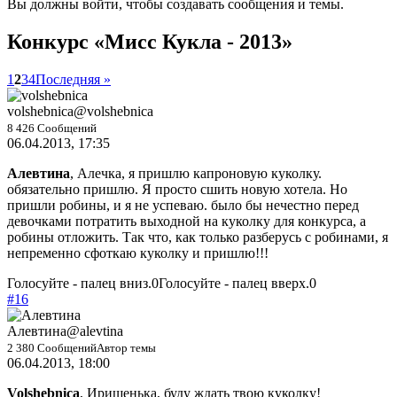
Вы должны войти, чтобы создавать сообщения и темы.
Конкурс «Мисс Кукла - 2013»
1
2
3
4
Последняя »
volshebnica
@volshebnica
8 426 Сообщений
06.04.2013, 17:35
Алевтина
, Алечка, я пришлю капроновую куколку.
обязательно пришлю. Я просто сшить новую хотела. Но
пришли робины, и я не успеваю. было бы нечестно перед
девочками потратить выходной на куколку для конкурса, а
робины отложить. Так что, как только разберусь с робинами, я
непременно сфоткаю куколку и пришлю!!!
Голосуйте - палец вниз.
0
Голосуйте - палец вверх.
0
#16
Алевтина
@alevtina
2 380 Сообщений
Автор темы
06.04.2013, 18:00
Volshebnica
, Иришенька, буду ждать твою куколку!