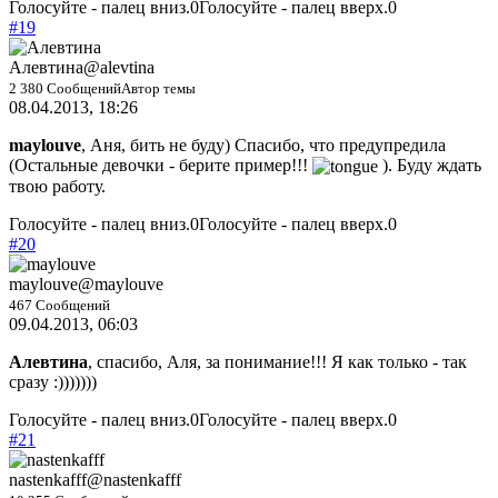
Голосуйте - палец вниз.
0
Голосуйте - палец вверх.
0
#19
Алевтина
@alevtina
2 380 Сообщений
Автор темы
08.04.2013, 18:26
maylouve
, Аня, бить не буду) Спасибо, что предупредила
(Остальные девочки - берите пример!!!
). Буду ждать
твою работу.
Голосуйте - палец вниз.
0
Голосуйте - палец вверх.
0
#20
maylouve
@maylouve
467 Сообщений
09.04.2013, 06:03
Алевтина
, спасибо, Аля, за понимание!!! Я как только - так
сразу :)))))))
Голосуйте - палец вниз.
0
Голосуйте - палец вверх.
0
#21
nastenkafff
@nastenkafff