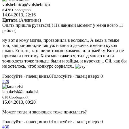
volshebnica
@volshebnica
8 426 Сообщений
14.04.2013, 22:16
Цитата
(
Алевтина
)
Опять пришла ругаться!!! На данный момент у меня всего 11
работ (
ну вот я кому могла, прозвонила в колокол.. А ведь в темке
той, капроновой,не так уж и много девочек именно кукол
шьют. Есть те, кто шили только хомячка или змейку. Вот и не
прислали поэтому. Хотя мне кажется, тильд много шили
точно.хотя тоже тильды были и зайцы, и курочки... Ой, как бы
не хотелось, чтоб конкурс сорвался..
Голосуйте - палец вниз.
0
Голосуйте - палец вверх.
0
#29
lanakelsi
@lanakelsi
618 Сообщений
15.04.2013, 00:20
Может тогда и зверюшек тоже присылать?
Голосуйте - палец вниз.
0
Голосуйте - палец вверх.
0
#30