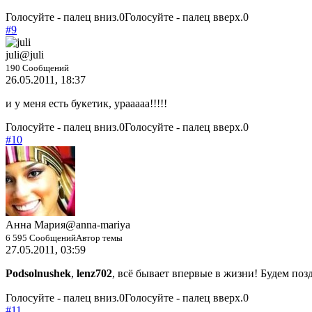
Голосуйте - палец вниз.
0
Голосуйте - палец вверх.
0
#9
juli
@juli
190 Сообщений
26.05.2011, 18:37
и у меня есть букетик, урааааа!!!!!
Голосуйте - палец вниз.
0
Голосуйте - палец вверх.
0
#10
Анна Мария
@anna-mariya
6 595 Сообщений
Автор темы
27.05.2011, 03:59
Podsolnushek
,
lenz702
, всё бывает впервые в жизни! Будем поз
Голосуйте - палец вниз.
0
Голосуйте - палец вверх.
0
#11