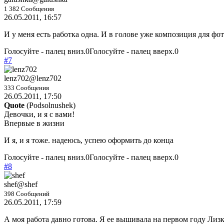
1 382 Сообщения
26.05.2011, 16:57
И у меня есть работка одна. И в голове уже композиция для фот
Голосуйте - палец вниз.
0
Голосуйте - палец вверх.
0
#7
lenz702
@lenz702
333 Сообщения
26.05.2011, 17:50
Quote
(
Podsolnushek
)
Девочки, и я с вами!
Впервые в жизни
И я, и я тоже. надеюсь, успею оформить до конца
Голосуйте - палец вниз.
0
Голосуйте - палец вверх.
0
#8
shef
@shef
398 Сообщений
26.05.2011, 17:59
А моя работа давно готова. Я ее вышивала на первом году Лиз