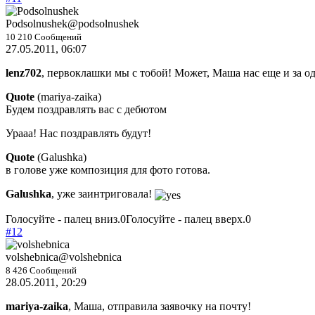
Podsolnushek
@podsolnushek
10 210 Сообщений
27.05.2011, 06:07
lenz702
, первоклашки мы с тобой! Может, Маша нас еще и за од
Quote
(
mariya-zaika
)
Будем поздравлять вас с дебютом
Урааа! Нас поздравлять будут!
Quote
(
Galushka
)
в голове уже композиция для фото готова.
Galushka
, уже заинтриговала!
Голосуйте - палец вниз.
0
Голосуйте - палец вверх.
0
#12
volshebnica
@volshebnica
8 426 Сообщений
28.05.2011, 20:29
mariya-zaika
, Маша, отправила заявочку на почту!