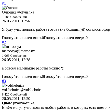
#1
Олюшка
@olyushka
1 188 Сообщений
26.05.2011, 11:56
Я буду участвовать, работа готова (не большая)))) осталось офо
Голосуйте - палец вниз.
0
Голосуйте - палец вверх.
0
#2
maroosya
@maroosya
1 063 Сообщения
26.05.2011, 12:38
а совсем маленькие работы можно?))
Голосуйте - палец вниз.
0
Голосуйте - палец вверх.
0
#3
volshebnica
@volshebnica
8 426 Сообщений
26.05.2011, 12:50
Quote
(
mariya-zaika
)
В нём могут участвовать любые работы, в которых есть цветоч