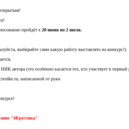
 открытым!
ки!
олосование пройдёт
с 20 июня по 2 июля.
луйста, выбирайте сами какую работу выставлять на конкурс!)
ается.
 автора (это особенно касается тех, кто участвует в первый р
estike.ru, написанной от руки
нкурсе!
азине "4Крестика"