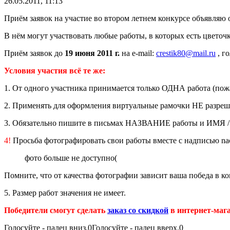
26.05.2011, 11:13
Приём заявок на участие во втором летнем конкурсе объявляю
В нём могут участвовать любые работы, в которых есть цветоч
Приём заявок до
19 июня 2011 г.
на e-mail:
crestik80@mail.ru
, г
Условия участия всё те же:
1. От одного участника принимается только ОДНА работа (пожа
2. Применять для оформления виртуальные рамочки НЕ разреш
3. Обязательно пишите в письмах НАЗВАНИЕ работы и ИМЯ / НИК
4!
Просьба фотографировать свои работы вместе с надписью nacr
фото больше не доступно(
Помните, что от качества фотографии зависит ваша победа в ко
5. Размер работ значения не имеет.
Победители смогут сделать
заказ со скидкой
в интернет-маг
Голосуйте - палец вниз.
0
Голосуйте - палец вверх.
0