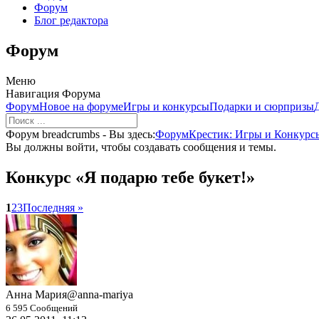
Форум
Блог редактора
Форум
Меню
Навигация Форума
Форум
Новое на форуме
Игры и конкурсы
Подарки и сюрпризы
Форум breadcrumbs - Вы здесь:
Форум
Крестик: Игры и Конкурс
Вы должны войти, чтобы создавать сообщения и темы.
Конкурс «Я подарю тебе букет!»
1
2
3
Последняя »
Анна Мария
@anna-mariya
6 595 Сообщений