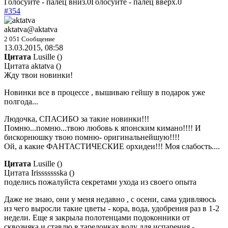
Голосуйте - палец вниз.
0
Голосуйте - палец вверх.
0
#354
aktatva
@aktatva
2 051 Сообщение
13.03.2015, 08:58
Цитата
Lusille
(
)
Цитата aktatva ()
Жду твои новинки!
Новинки все в процессе , вышиваю гейшу в подарок уже
полгода...
Людочка, СПАСИБО за такие новинки!!!
Помню...помню...твою любовь к японским кимано!!!! И
бискорнюшку твою помню- оригинальнейшую!!!!
Ой, а какие ФАНТАСТИЧЕСКИЕ орхидеи!!! Моя слабость....
Цитата
Lusille
(
)
Цитата Irissssssska ()
поделись пожалуйста секретами ухода из своего опыта
Даже не знаю, они у меня недавно , с осени, сама удивляюсь
из чего выросли такие цветы - кора, вода, удобрения раз в 1-2
недели. Еще я закрыла полотенцами подоконники от
сквозняка и ставлю в тарелочках воду для испарения -