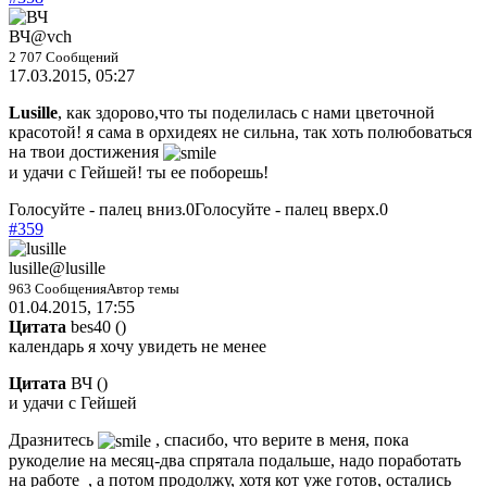
ВЧ
@vch
2 707 Сообщений
17.03.2015, 05:27
Lusille
, как здорово,что ты поделилась с нами цветочной
красотой! я сама в орхидеях не сильна, так хоть полюбоваться
на твои достижения
и удачи с Гейшей! ты ее поборешь!
Голосуйте - палец вниз.
0
Голосуйте - палец вверх.
0
#359
lusille
@lusille
963 Сообщения
Автор темы
01.04.2015, 17:55
Цитата
bes40
(
)
календарь я хочу увидеть не менее
Цитата
ВЧ
(
)
и удачи с Гейшей
Дразнитесь
, спасибо, что верите в меня, пока
рукоделие на месяц-два спрятала подальше, надо поработать
на работе
, а потом продолжу, хотя кот уже готов, остались