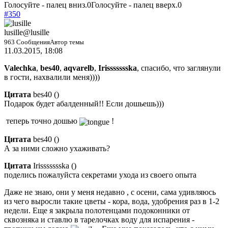
Голосуйте - палец вниз.
0
Голосуйте - палец вверх.
0
#350
lusille
@lusille
963 Сообщения
Автор темы
11.03.2015, 18:08
Valechka
,
bes40
,
aqvarelb
,
Irissssssska
, спасибо, что заглянули
в гости, нахвалили меня))))
Цитата
bes40
(
)
Подарок будет абалденный!! Если дошьешь)))
теперь точно дошью
!
Цитата
bes40
(
)
А за ними сложно ухаживать?
Цитата
Irissssssska
(
)
поделись пожалуйста секретами ухода из своего опыта
Даже не знаю, они у меня недавно , с осени, сама удивляюсь
из чего выросли такие цветы - кора, вода, удобрения раз в 1-2
недели. Еще я закрыла полотенцами подоконники от
сквозняка и ставлю в тарелочках воду для испарения -