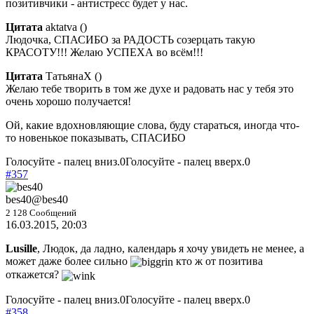
позитивчики - антистресс будет у нас.
Цитата
aktatva
(
)
Людочка, СПАСИБО за РАДОСТЬ созерцать такую
КРАСОТУ!!! Желаю УСПЕХА во всём!!!
Цитата
ТатьянаХ
(
)
Желаю тебе творить в том же духе и радовать нас у тебя это
очень хорошо получается!
Ой, какие вдохновляющие слова, буду стараться, иногда что-
то новенькое показывать, СПАСИБО
Голосуйте - палец вниз.
0
Голосуйте - палец вверх.
0
#357
bes40
@bes40
2 128 Сообщений
16.03.2015, 20:03
Lusille
, Людок, да ладно, календарь я хочу увидеть не менее, а
может даже более сильно
кто ж от позитива
откажется?
Голосуйте - палец вниз.
0
Голосуйте - палец вверх.
0
#358