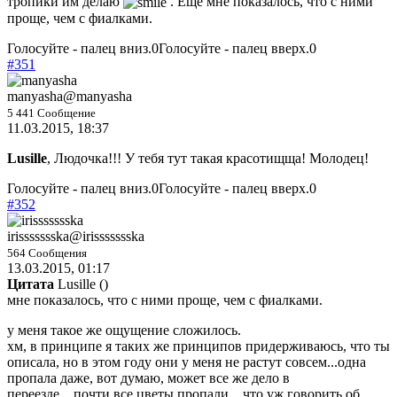
тропики им делаю
. Еще мне показалось, что с ними
проще, чем с фиалками.
Голосуйте - палец вниз.
0
Голосуйте - палец вверх.
0
#351
manyasha
@manyasha
5 441 Сообщение
11.03.2015, 18:37
Lusille
, Людочка!!! У тебя тут такая красотищща! Молодец!
Голосуйте - палец вниз.
0
Голосуйте - палец вверх.
0
#352
irissssssska
@irissssssska
564 Сообщения
13.03.2015, 01:17
Цитата
Lusille
(
)
мне показалось, что с ними проще, чем с фиалками.
у меня такое же ощущение сложилось.
хм, в принципе я таких же принципов придерживаюсь, что ты
описала, но в этом году они у меня не растут совсем...одна
пропала даже, вот думаю, может все же дело в
переезде....почти все цветы пропали....что уж говорить об