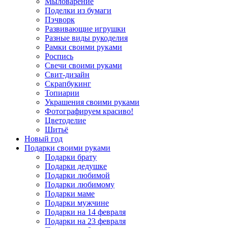
Мыловарение
Поделки из бумаги
Пэчворк
Развивающие игрушки
Разные виды рукоделия
Рамки своими руками
Роспись
Свечи своими руками
Свит-дизайн
Скрапбукинг
Топиарии
Украшения своими руками
Фотографируем красиво!
Цветоделие
Шитьё
Новый год
Подарки своими руками
Подарки брату
Подарки дедушке
Подарки любимой
Подарки любимому
Подарки маме
Подарки мужчине
Подарки на 14 февраля
Подарки на 23 февраля