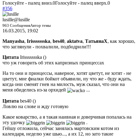
Голосуйте - палец вниз.
0
Голосуйте - палец вверх.
0
#356
lusille
@lusille
963 Сообщения
Автор темы
16.03.2015, 19:02
Manyasha
,
Irissssssska
,
bes40
,
aktatva
,
ТатьянаХ
, как хорошо,
что заглянули - похвалили, подбодрили!!!
Цитата
Irissssssska
(
)
что уж говорить об этих капризных принцессах
На то они и принцессы, наверное, хотят цветут, не хотят - не
цветут, мне фиалки бойкот объявили, ну что же - буду ждать,
когда они сменят гнев на милость, муж сказал, что они на
меня обиделись из-за орхидей
...
Цитата
bes40
(
)
Ловлю на слове и жду готовую
Какое коварство, а я такая наивная и доверчивая попалась на
эту удочку
.
Гейшу отложила, сейчас занялась мартовским котом из
календаря, неделю уже шью..., а их 12, но зато такие