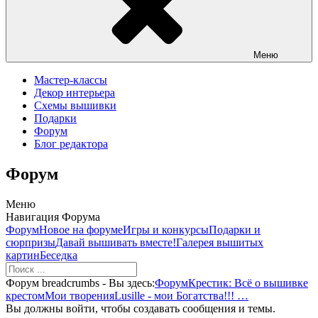
Меню
Мастер-классы
Декор интерьера
Схемы вышивки
Подарки
Форум
Блог редактора
Форум
Меню
Навигация Форума
Форум
Новое на форуме
Игры и конкурсы
Подарки и
сюрпризы
Давай вышивать вместе!
Галерея вышитых
картин
Беседка
Форум breadcrumbs - Вы здесь:
Форум
Крестик: Всё о вышивке
крестом
Мои творения
Lusille - мои Богатства!!! …
Вы должны войти, чтобы создавать сообщения и темы.