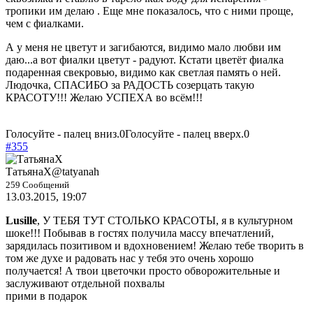
тропики им делаю . Еще мне показалось, что с ними проще,
чем с фиалками.
А у меня не цветут и загибаются, видимо мало любви им
даю...а вот фиалки цветут - радуют. Кстати цветёт фиалка
подаренная свекровью, видимо как светлая память о ней.
Людочка, СПАСИБО за РАДОСТЬ созерцать такую
КРАСОТУ!!! Желаю УСПЕХА во всём!!!
Голосуйте - палец вниз.
0
Голосуйте - палец вверх.
0
#355
ТатьянаХ
@tatyanah
259 Сообщений
13.03.2015, 19:07
Lusille
, У ТЕБЯ ТУТ СТОЛЬКО КРАСОТЫ, я в культурном
шоке!!! Побывав в гостях получила массу впечатлений,
зарядилась позитивом и вдохновением! Желаю тебе творить в
том же духе и радовать нас у тебя это очень хорошо
получается! А твои цветочки просто обворожительные и
заслуживают отдельной похвалы
прими в подарок