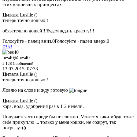
этих капризных принцессах
Цитата
Lusille
(
)
теперь точно дошью !
обязательно дошей!!!будем ждать красоту!!!
Голосуйте - палец вниз.
0
Голосуйте - палец вверх.
0
#353
bes40
@bes40
2 128 Сообщений
13.03.2015, 07:33
Цитата
Lusille
(
)
теперь точно дошью !
Ловлю на слове и жду готовую
Цитата
Lusille
(
)
кора, вода, удобрения раз в 1-2 недели.
Получается что вроде бы не сложно. Может я как-нибудь тоже
себе прикуплю ... только у меня кошки, не сожрут, так
погрызут(((