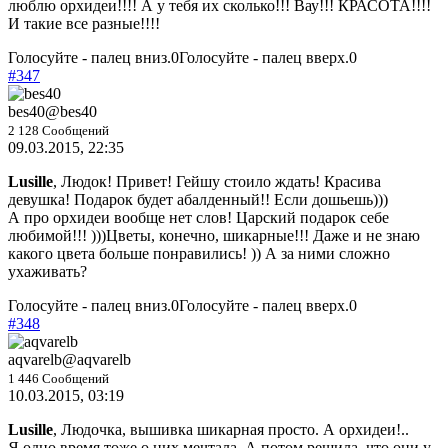
люблю орхидеи!!!! А у тебя их сколько!!! Вау!!! КРАСОТА!!!!
И такие все разные!!!!
Голосуйте - палец вниз.
0
Голосуйте - палец вверх.
0
#347
bes40
@bes40
2 128 Сообщений
09.03.2015, 22:35
Lusille
, Людок! Привет! Гейшу стоило ждать! Красива
девушка! Подарок будет абалденный!! Если дошьешь)))
А про орхидеи вообще нет слов! Царский подарок себе
любимой!!! )))Цветы, конечно, шикарные!!! Даже и не знаю
какого цвета больше понравились! )) А за ними сложно
ухаживать?
Голосуйте - палец вниз.
0
Голосуйте - палец вверх.
0
#348
aqvarelb
@aqvarelb
1 446 Сообщений
10.03.2015, 03:19
Lusille
, Людочка, вышивка шикарная просто. А орхидеи!..
Я одно время тоже о них мечтала. А потом решила, что они у