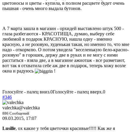
цветоносы и цветы - купила, в полном расцвете будет очень
пышная - очень много выдала бутонов.
А 7 марта зашла в магазин - орхидей выставлено штук 500 -
глаза разбегаются - КРАСОТИЩА, думаю, выберу себе
любимой в подарок КРАСНУЮ, нашла одну - именно
красную, а не розовую, худенькая такая, но именно то, что мне
надо - откормлю. О потом увидела "веселенькую бело-красно-
розовую" в горошек, держу две в руках и не могу с ними
расстаться - взяла две, а в магазине ажиотаж - все разметают,
вот так я отхватила себе аж две в подарок, теперь хожу возле
окна и радуюсь
!
Голосуйте - палец вниз.
0
Голосуйте - палец вверх.
0
#346
valechka
@valechka
886 Сообщений
09.03.2015, 17:07
Lusille
, ох какие у тебя цветочки красивые!!!!! Как же я