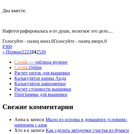
Два вместе.
Нафотографировалась я от души, нелегкое это дело....
Голосуйте - палец вниз.
0
Голосуйте - палец вверх.
0
#360
« Первые
22
23
24
25
26
Crestik
— таблица мулине
Crestik
.Online
Расчет ниток для вышивки
Калькулятор канвы Аида
Калькулятор равномерки
Расчет стоимости вышивки
Программы для вышивки
Свежие комментарии
Анна
к записи
Мыло из основы в домашних условиях:
начинаем с азов
Хто я
к записи
Как сделать звёздочки счастья из бумаги