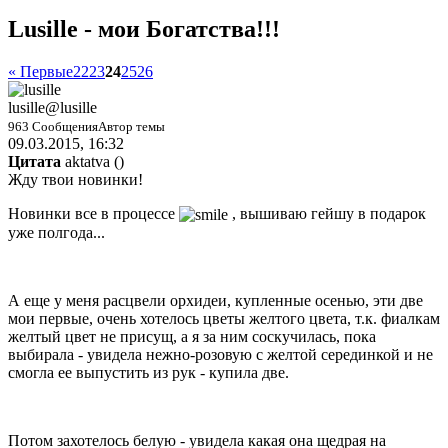
Lusille - мои Богатства!!!
« Первые
22
23
24
25
26
lusille
@lusille
963 Сообщения
Автор темы
09.03.2015, 16:32
Цитата
aktatva
(
)
Жду твои новинки!
Новинки все в процессе
, вышиваю гейшу в подарок
уже полгода...
А еще у меня расцвели орхидеи, купленные осенью, эти две
мои первые, очень хотелось цветы желтого цвета, т.к. фиалкам
желтый цвет не присущ, а я за ним соскучилась, пока
выбирала - увидела нежно-розовую с желтой серединкой и не
смогла ее выпустить из рук - купила две.
Потом захотелось белую - увидела какая она щедрая на