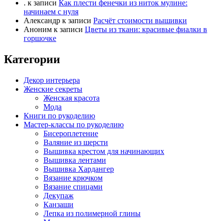
.
к записи
Как плести фенечки из ниток мулине:
начинаем с нуля
Александр
к записи
Расчёт стоимости вышивки
Аноним
к записи
Цветы из ткани: красивые фиалки в
горшочке
Категории
Декор интерьера
Женские секреты
Женская красота
Мода
Книги по рукоделию
Мастер-классы по рукоделию
Бисероплетение
Валяние из шерсти
Вышивка крестом для начинающих
Вышивка лентами
Вышивка Хардангер
Вязание крючком
Вязание спицами
Декупаж
Канзаши
Лепка из полимерной глины