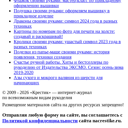
Флажок своими руками: мастер-класс по прикладному
оформлению вышивки
Подушка своими руками: оформляем вышивку в
прикладное изделие
Драконы своими руками: символ 2024 года в разных
техниках
Картины по номерам по фото для печати на холсте:
создавай и раскрашивай!
Кролики своими руками: ушастый символ 2023 года в
разных техниках
Поделки из папье-маше своими руками: история
появления, техники создания
Счастье ручной работы. Хиты и бестселлеры по
рукоделию от Издательства ЭКСМО. Сезон: осень-зима
2019-2020
Азы сухого и мокрого валяния из шерсти для
начинающих
© 2009 - 2026 «Крестик» — интернет-журнал
по всевозможным видам рукоделия
Размещение материалов сайта на других ресурсах запрещено!
Отправляя любую форму на сайте, вы соглашаетесь с
Политикой конфиденциальности
сайта nacrestike.ru.