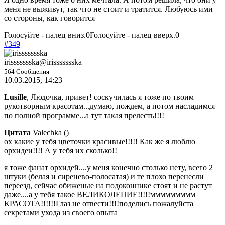
меня не выживут, так что не стоит и тратится. Любуюсь ими
со стороны, как говорится
Голосуйте - палец вниз.
0
Голосуйте - палец вверх.
0
#349
irissssssska
@irissssssska
564 Сообщения
10.03.2015, 14:23
Lusille
, Людочка, привет! соскучилась я тоже по твоим
рукотворным красотам...думаю, пождем, а потом насладимся
по полной программе...а тут такая прелесть!!!!
Цитата
Valechka
(
)
ох какие у тебя цветочки красивые!!!!! Как же я люблю
орхидеи!!!! А у тебя их сколько!!
я тоже фанат орхидей....у меня конечно столько нету, всего 2
штуки (белая и сиренево-полосатая) и те плохо перенесли
переезд, сейчас обиженые на подоконнике стоят и не растут
даже....а у тебя такое ВЕЛИКОЛЕПИЕ!!!!!ммммммммм
КРАСОТА!!!!!!Глаз не отвести!!!!поделись пожалуйста
секретами ухода из своего опыта