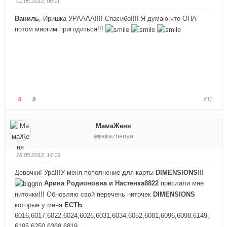
01.05.2012, 08:11
й
й
т
т
Ваниль
, Иришка УРАААА!!!! Спасибо!!!! Я думаю,что ОНА
е
е
потом многим пригодиться!!!
-
-
п
п
а
а
л
л
е
е
ц
ц
в
в
Г
Г
0
0
#11
н
в
о
о
и
е
л
л
МамаЖеня
з
р
о
о
@mamazhenya
.
х
с
с
.
у
у
28.05.2012, 14:19
й
й
т
т
Девочки! Ура!!!У меня пополнение для карты
DIMENSIONS
!!!
е
е
Арина Родионовна и Настенка8822
прислали мне
-
-
ниточки!!!
Обновляю свой перечень ниточек
DIMENSIONS
п
п
которые у меня
ЕСТЬ
а
а
6016,6017,6022,6024,6026,6031,6034,6052,6081,6096,6098,6149,
л
л
6195,6250,6368,6819,