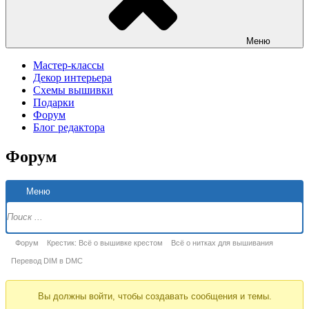
Меню
Мастер-классы
Декор интерьера
Схемы вышивки
Подарки
Форум
Блог редактора
Форум
Н
Меню
Ф
Форум
Форум
Крестик: Всё о вышивке крестом
Всё о нитках для вышивания
breadcrumbs
Перевод DIM в DMC
-
Вы должны войти, чтобы создавать сообщения и темы.
Вы