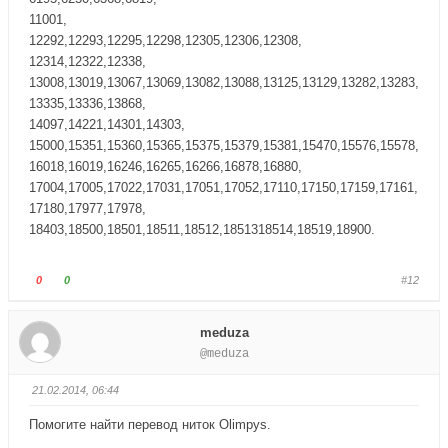
е
е
11001,
ц
ц
12292,12293,12295,12298,12305,12306,12308,
в
в
12314,12322,12338,
н
в
13008,13019,13067,13069,13082,13088,13125,13129,13282,13283,
и
е
13335,13336,13868,
з
р
14097,14221,14301,14303,
.
х
15000,15351,15360,15365,15375,15379,15381,15470,15576,15578,
.
16018,16019,16246,16265,16266,16878,16880,
17004,17005,17022,17031,17051,17052,17110,17150,17159,17161,
17180,17977,17978,
18403,18500,18501,18511,18512,1851318514,18519,18900.
Г
Г
0
0
#12
о
о
л
л
meduza
о
о
@meduza
с
с
у
у
21.02.2014, 06:44
й
й
т
т
Помогите найти перевод ниток Olimpys.
е
е