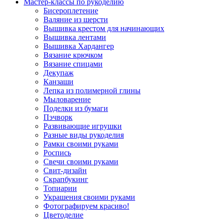
Мастер-классы по рукоделию
Бисероплетение
Валяние из шерсти
Вышивка крестом для начинающих
Вышивка лентами
Вышивка Хардангер
Вязание крючком
Вязание спицами
Декупаж
Канзаши
Лепка из полимерной глины
Мыловарение
Поделки из бумаги
Пэчворк
Развивающие игрушки
Разные виды рукоделия
Рамки своими руками
Роспись
Свечи своими руками
Свит-дизайн
Скрапбукинг
Топиарии
Украшения своими руками
Фотографируем красиво!
Цветоделие