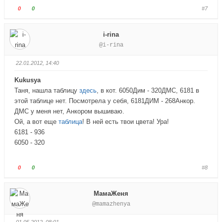
в
в
Г
Г
0
0
#7
н
в
о
о
и
е
л
л
i-rina
з
р
о
о
@i-rina
.
х
с
с
.
у
у
22.01.2012, 14:40
й
й
т
т
Kukusya
е
е
Таня, нашла таблицу
здесь
, в кот. 6050Дим - 320ДМС, 6181 в
-
-
этой таблице нет. Посмотрела у себя, 6181ДИМ - 268Анкор.
п
п
ДМС у меня нет, Анкором вышиваю.
а
а
Ой, а вот еще
таблица
! В ней есть твои цвета! Ура!
л
л
6181 - 936
е
е
6050 - 320
ц
ц
в
в
н
в
Г
Г
0
0
#8
и
е
о
о
з
р
л
л
МамаЖеня
.
х
о
о
@mamazhenya
.
с
с
у
у
01.05.2012, 08:01