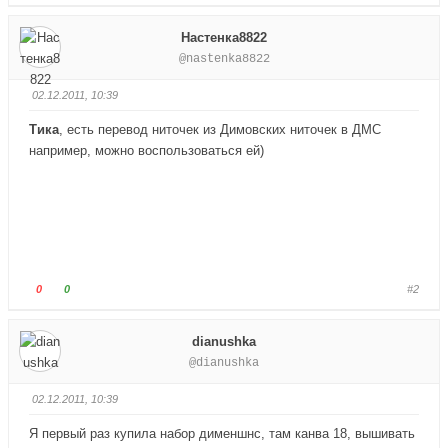
о
о
л
л
Настенка8822
о
о
@nastenka8822
с
с
у
у
02.12.2011, 10:39
й
й
т
т
Тика
, есть перевод ниточек из Димовских ниточек в ДМС
е
е
например, можно воспользоваться ей)
-
-
п
п
а
а
л
л
е
е
ц
ц
в
в
Г
Г
0
0
#2
н
в
о
о
и
е
л
л
dianushka
з
р
о
о
@dianushka
.
х
с
с
.
у
у
02.12.2011, 10:39
й
й
т
т
Я первый раз купила набор дименшнс, там канва 18, вышивать
е
е