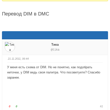
здесь:
Перевод DIM в DMC
Тика
@tika
21.11.2011, 06:44
У меня есть схема от DIM. Но не понятно, как подобрать
ниточки, у DIM ведь своя палитра. Что посоветуете? Спасибо
заранее.
Г
Г
0
0
#1