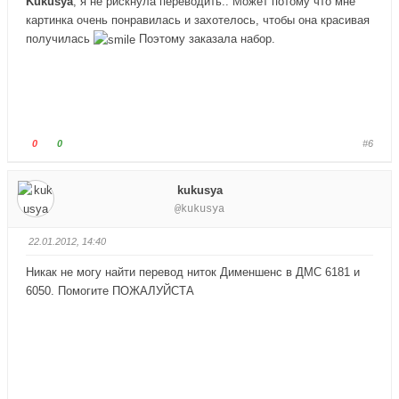
Kukusya
, я не рискнула переводить.. Может потому что мне
е
е
картинка очень понравилась и захотелось, чтобы она красивая
-
-
получилась
Поэтому заказала набор.
п
п
а
а
л
л
е
е
ц
ц
в
в
Г
Г
0
0
#6
н
в
о
о
и
е
л
л
kukusya
з
р
о
о
@kukusya
.
х
с
с
.
у
у
22.01.2012, 14:40
й
й
т
т
Никак не могу найти перевод ниток Дименшенс в ДМС 6181 и
е
е
6050. Помогите ПОЖАЛУЙСТА
-
-
п
п
а
а
л
л
е
е
ц
ц