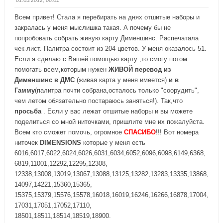
й
й
т
т
Всем привет! Стала я перебирать на днях отшитые наборы и
е
е
закралась у меня мыслишка такая. А почему бы не
-
-
попробовать собрать живую карту Дименшинс. Распечатала
п
п
чек-лист. Палитра состоит из 204 цветов. У меня оказалось 51.
а
а
Если я сделаю с Вашей помощью карту ,то смогу потом
л
л
помогать всем,которым нужен
ЖИВОЙ перевод из
е
е
Дименшинс в ДМС
(живая карта у меня имеется)
и в
ц
ц
Гамму
(палитра почти собрана,осталось только "соорудить",
в
в
чем летом обязательно постараюсь заняться!). Так,что
н
в
просьба
. Если у вас лежат отшитые наборы и вы можете
и
е
поделиться со мной ниточками, пришлите мне их пожалуйста.
з
р
Всем кто сможет помочь, огромное
СПАСИБО
!!! Вот номера
.
х
ниточек
DIMENSIONS
которые у меня есть
.
6016,6017,6022,6024,6026,6031,6034,6052,6096,6098,6149,6368,
6819,11001,12292,12295,12308,
12338,13008,13019,13067,13088,13125,13282,13283,13335,13868,
14097,14221,15360,15365,
15375,15379,15576,15578,16018,16019,16246,16266,16878,17004,
17031,17051,17052,17110,
18501,18511,18514,18519,18900.