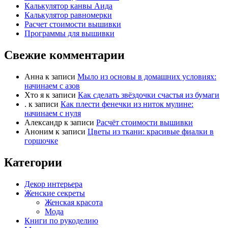
е
е
Калькулятор канвы Аида
-
Калькулятор равномерки
-
Расчет стоимости вышивки
п
п
Программы для вышивки
а
а
л
л
Свежие комментарии
е
е
ц
ц
в
в
Анна
к записи
Мыло из основы в домашних условиях:
начинаем с азов
н
в
Хто я
к записи
Как сделать звёздочки счастья из бумаги
и
е
.
к записи
Как плести фенечки из ниток мулине:
з
р
начинаем с нуля
.
х
Александр
к записи
Расчёт стоимости вышивки
.
Аноним
к записи
Цветы из ткани: красивые фиалки в
горшочке
Категории
Декор интерьера
Женские секреты
Женская красота
Мода
Книги по рукоделию