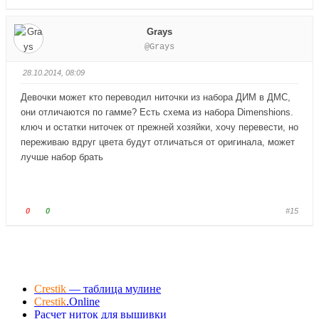
н
в
о
о
и
е
л
л
Grays
з
р
о
о
@Grays
.
х
с
с
.
у
у
28.10.2014, 08:09
й
й
т
т
Девочки может кто переводил ниточки из набора ДИМ в ДМС,
е
е
они отличаются по гамме? Есть схема из набора Dimenshions.
-
-
ключ и остатки ниточек от прежней хозяйки, хочу перевести, но
п
п
переживаю вдруг цвета будут отличаться от оригинала, может
а
а
лучше набор брать
л
л
е
е
ц
ц
в
в
Г
Г
0
0
#15
н
в
о
о
и
е
л
л
з
р
о
о
.
х
с
с
.
у
у
Crestik
— таблица мулине
й
й
Crestik
.Online
т
т
Расчет ниток для вышивки