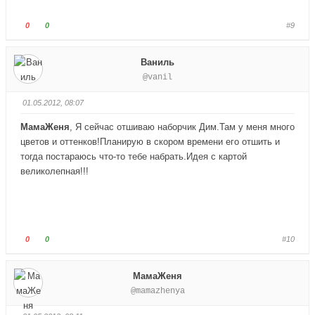
Г
Г
0
0
#9
о
о
л
л
Ваниль
о
о
@vanil
с
с
у
у
01.05.2012, 08:07
й
й
т
т
МамаЖеня
, Я сейчас отшиваю наборчик Дим.Там у меня много
е
е
цветов и оттенков!Планирую в скором времени его отшить и
-
-
тогда постараюсь что-то тебе набрать.Идея с картой
п
п
великолепная!!!
а
а
л
л
е
е
ц
ц
в
в
Г
Г
0
0
#10
н
в
о
о
и
е
л
л
МамаЖеня
з
р
о
о
@mamazhenya
.
х
с
с
.
у
у