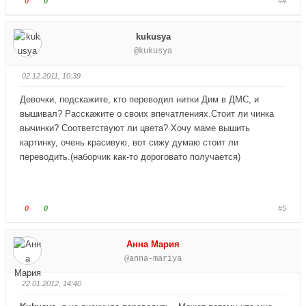
0
0
#4
н
в
о
о
и
е
л
л
kukusya
з
р
о
о
@kukusya
.
х
с
с
.
у
у
02.12.2011, 10:39
й
й
т
т
Девочки, подскажите, кто переводил нитки Дим в ДМС, и
е
е
вышивал? Расскажите о своих впечатлениях.Стоит ли чинка
-
-
вычинки? Соответствуют ли цвета? Хочу маме вышить
п
п
картинку, очень красивую, вот сижу думаю стоит ли
а
а
переводить.(наборчик как-то дороговато получается)
л
л
е
е
ц
ц
в
в
Г
Г
0
0
#5
н
в
о
о
и
е
л
л
Анна Мария
з
р
о
о
@anna-mariya
.
х
с
с
.
у
у
22.01.2012, 14:40
й
й
т
т