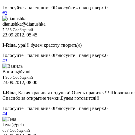
Голосуйте - палец вниз.
0
Голосуйте - палец вверх.
0
#2
dianushka
@dianushka
7 238 Сообщений
23.09.2012, 05:45
I-Rina
, ура!!! будем красоту творить)))
Голосуйте - палец вниз.
0
Голосуйте - палец вверх.
0
#3
Ваниль
@vanil
1 905 Сообщений
23.09.2012, 08:00
I-Rina
, Какая красивая подушка! Очень нравится!!! Шовчики вс
Спасибо за открытие темки.Будем готовится!!!
Голосуйте - палец вниз.
0
Голосуйте - палец вверх.
0
#4
Гела
@gela
657 Сообщений