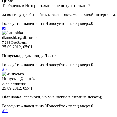
Quote
Ты будешь в Интернет-магазине покупать ткань?
да вот ищу где бы найти, может подскажешь какой интернет-мага
Голосуйте - палец вниз.
0
Голосуйте - палец вверх.
0
#9
dianushka
@dianushka
7 238 Сообщений
25.09.2012, 05:01
Иннуська
, , димшоп, у Люсиль...
Голосуйте - палец вниз.
0
Голосуйте - палец вверх.
0
#10
Иннуська
@innuska
204 Сообщения
25.09.2012, 05:41
Dianushka
, спасибки, но мне нужно в Украине искать))
Голосуйте - палец вниз.
0
Голосуйте - палец вверх.
0
#11