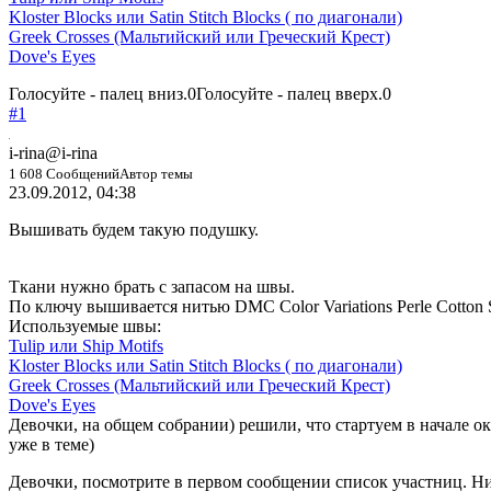
Kloster Blocks или Satin Stitch Blocks ( по диагонали)
Greek Crosses (Мальтийский или Греческий Крест)
Dove's Eyes
Голосуйте - палец вниз.
0
Голосуйте - палец вверх.
0
#1
i-rina
@i-rina
1 608 Сообщений
Автор темы
23.09.2012, 04:38
Вышивать будем такую подушку.
Ткани нужно брать с запасом на швы.
По ключу вышивается нитью DMC Color Variations Perle Cotton S
Используемые швы:
Tulip или Ship Motifs
Kloster Blocks или Satin Stitch Blocks ( по диагонали)
Greek Crosses (Мальтийский или Греческий Крест)
Dove's Eyes
Девочки, на общем собрании) решили, что стартуем в начале о
уже в теме)
Девочки, посмотрите в первом сообщении список участниц. Ни