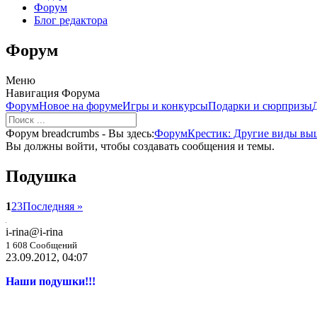
Форум
Блог редактора
Форум
Меню
Навигация Форума
Форум
Новое на форуме
Игры и конкурсы
Подарки и сюрпризы
Форум breadcrumbs - Вы здесь:
Форум
Крестик: Другие виды в
Вы должны войти, чтобы создавать сообщения и темы.
Подушка
1
2
3
Последняя »
i-rina
@i-rina
1 608 Сообщений
23.09.2012, 04:07
Наши подушки!!!