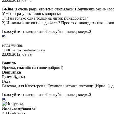
23.09.2012, 08:46
I-Rina
, я очень рада, что тема открылась! Подушечка очень крас
У меня сразу появились вопросы:
1) Нам только одна толщина ниток понадобится?
2) И сколько ниток понадобится? Просто я никогда за такие гл
Голосуйте - палец вниз.
0
Голосуйте - палец вверх.
0
#5
i-rina
@i-rina
1 608 Сообщений
Автор темы
23.09.2012, 09:39
Ваниль
Ирочка, спасибо на слове добром!)
Dianushka
Будем-будем)
Гела
Галочка, для Клостеров и Тулипов ниточка потолще (Ирис...), 
Голосуйте - палец вниз.
0
Голосуйте - палец вверх.
0
#6
Иннуська
@innuska
204 Сообщения