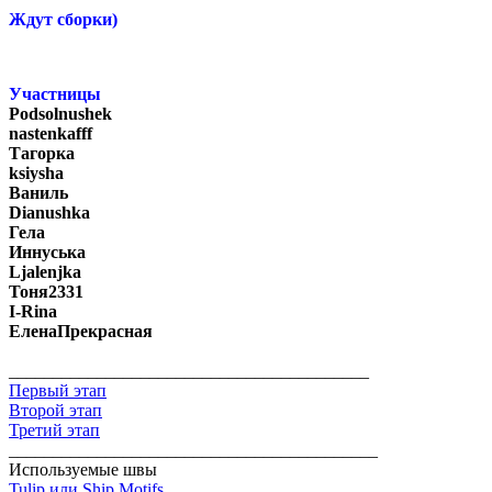
Ждут сборки)
Участницы
Podsolnushek
nastenkafff
Тагорка
ksiysha
Ваниль
Dianushka
Гела
Иннуська
Ljalenjka
Тоня2331
I-Rina
ЕленаПрекрасная
_________________________________________
Первый этап
Второй этап
Третий этап
__________________________________________
Используемые швы
Tulip или Ship Motifs