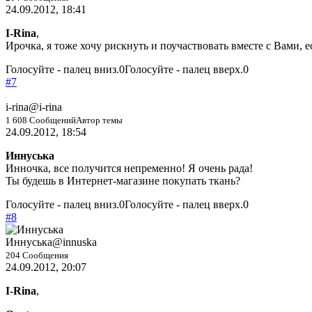
24.09.2012, 18:41
I-Rina
,
Ирочка, я тоже хочу рискнуть и поучаствовать вместе с Вами, 
Голосуйте - палец вниз.
0
Голосуйте - палец вверх.
0
#7
i-rina
@i-rina
1 608 Сообщений
Автор темы
24.09.2012, 18:54
Иннуська
Инночка, все получится непременно! Я очень рада!
Ты будешь в Интернет-магазине покупать ткань?
Голосуйте - палец вниз.
0
Голосуйте - палец вверх.
0
#8
Иннуська
@innuska
204 Сообщения
24.09.2012, 20:07
I-Rina
,