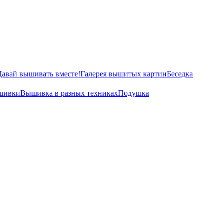
Давай вышивать вместе!
Галерея вышитых картин
Беседка
ышивки
Вышивка в разных техниках
Подушка