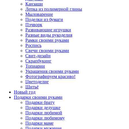
Канзаши
Лепка из полимерной глины
Мыловарение
Поделки из бумаги
Пэчворк
Развивающие игрушки
Разные виды рукоделия
Рамки своими руками
Роспись
Свечи своими руками
Свит-дизайн
Скрапбукинг
Топиарии
Украшения своими руками
Фотографируем красиво!
Цветоделие
Шитьё
Новый год
Подарки своими руками
Подарки брату
Подарки дедушке
Подарки любимой
Подарки любимому
Подарки маме
Подарки мужчине