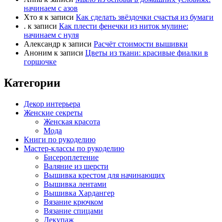
начинаем с азов
Хто я
к записи
Как сделать звёздочки счастья из бумаги
.
к записи
Как плести фенечки из ниток мулине:
начинаем с нуля
Александр
к записи
Расчёт стоимости вышивки
Аноним
к записи
Цветы из ткани: красивые фиалки в
горшочке
Категории
Декор интерьера
Женские секреты
Женская красота
Мода
Книги по рукоделию
Мастер-классы по рукоделию
Бисероплетение
Валяние из шерсти
Вышивка крестом для начинающих
Вышивка лентами
Вышивка Хардангер
Вязание крючком
Вязание спицами
Декупаж