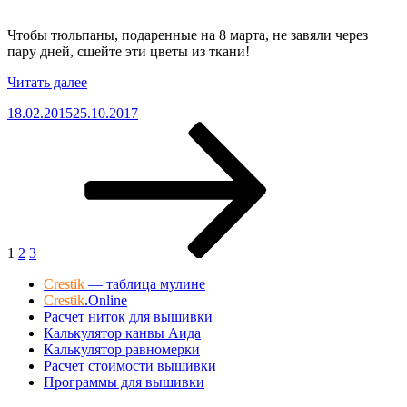
8
марта»
Чтобы тюльпаны, подаренные на 8 марта, не завяли через
пару дней, сшейте эти цветы из ткани!
«Тюльпаны
Читать далее
из
Опубликовано
18.02.2015
25.10.2017
ткани:
Навигация
Страница
Страница
Страница
Следующая
всегда
страница
свежий
по
букет
записям
цветов
к
8
марта»
1
2
3
Crestik
— таблица мулине
Crestik
.Online
Расчет ниток для вышивки
Калькулятор канвы Аида
Калькулятор равномерки
Расчет стоимости вышивки
Программы для вышивки