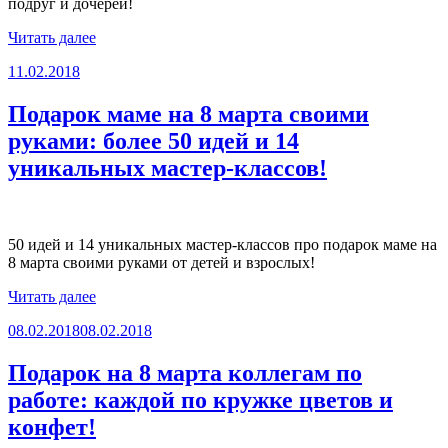
подруг и дочерей!
«Подарки
Читать далее
на
Опубликовано
11.02.2018
8
марта
своими
Подарок маме на 8 марта своими
руками
руками: более 50 идей и 14
для
всех
уникальных мастер-классов!
женщин,
которые
нам
дороги!»
50 идей и 14 уникальных мастер-классов про подарок маме на
8 марта своими руками от детей и взрослых!
«Подарок
Читать далее
маме
Опубликовано
08.02.2018
08.02.2018
на
8
марта
Подарок на 8 марта коллегам по
своими
работе: каждой по кружке цветов и
руками:
более
конфет!
50