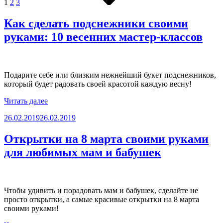
1
2
3
Как сделать подснежники своими
руками: 10 весенних мастер-классов
Подарите себе или близким нежнейший букет подснежников,
который будет радовать своей красотой каждую весну!
«Как
Читать далее
сделать
Опубликовано
26.02.2019
26.02.2019
подснежники
своими
руками:
Открытки на 8 марта своими руками
10
для любимых мам и бабушек
весенних
мастер-
классов»
Чтобы удивить и порадовать мам и бабушек, сделайте не
просто открытки, а самые красивые открытки на 8 марта
своими руками!