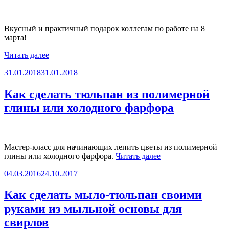
идей
и
14
Вкусный и практичный подарок коллегам по работе на 8
уникальных
марта!
мастер-
классов!»
«Подарок
Читать далее
на
Опубликовано
31.01.2018
31.01.2018
8
марта
коллегам
Как сделать тюльпан из полимерной
по
глины или холодного фарфора
работе:
каждой
по
кружке
цветов
Мастер-класс для начинающих лепить цветы из полимерной
«Как
и
глины или холодного фарфора.
Читать далее
сделать
конфет!»
Опубликовано
04.03.2016
24.10.2017
тюльпан
из
полимерной
Как сделать мыло-тюльпан своими
глины
руками из мыльной основы для
или
холодного
свирлов