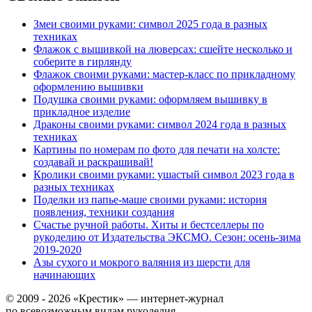
Змеи своими руками: символ 2025 года в разных
техниках
Флажок с вышивкой на люверсах: сшейте несколько и
соберите в гирлянду
Флажок своими руками: мастер-класс по прикладному
оформлению вышивки
Подушка своими руками: оформляем вышивку в
прикладное изделие
Драконы своими руками: символ 2024 года в разных
техниках
Картины по номерам по фото для печати на холсте:
создавай и раскрашивай!
Кролики своими руками: ушастый символ 2023 года в
разных техниках
Поделки из папье-маше своими руками: история
появления, техники создания
Счастье ручной работы. Хиты и бестселлеры по
рукоделию от Издательства ЭКСМО. Сезон: осень-зима
2019-2020
Азы сухого и мокрого валяния из шерсти для
начинающих
© 2009 - 2026 «Крестик» — интернет-журнал
по всевозможным видам рукоделия