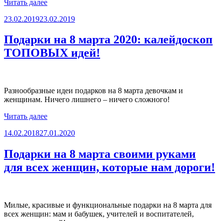
«Открытки
Читать далее
на
Опубликовано
23.02.2019
23.02.2019
8
марта
своими
Подарки на 8 марта 2020: калейдоскоп
руками
ТОПОВЫХ идей!
для
любимых
мам
и
бабушек»
Разнообразные идеи подарков на 8 марта девочкам и
женщинам. Ничего лишнего – ничего сложного!
«Подарки
Читать далее
на
Опубликовано
14.02.2018
27.01.2020
8
марта
2020:
Подарки на 8 марта своими руками
калейдоскоп
для всех женщин, которые нам дороги!
ТОПОВЫХ
идей!»
Милые, красивые и функциональные подарки на 8 марта для
всех женщин: мам и бабушек, учителей и воспитателей,