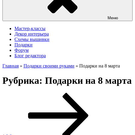
Меню
Мастер-классы
Декор интерьера
Схемы вышивки
Подарки
Форум
Блог редактора
Главная
»
Подарки своими руками
»
Подарки на 8 марта
Рубрика:
Подарки на 8 марта
Навигация
Страница
Страница
Страница
Следующая
страница
по
записям