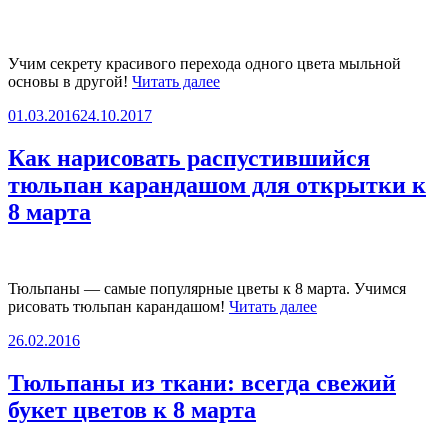
фарфора»
Учим секрету красивого перехода одного цвета мыльной
«Как
основы в другой!
Читать далее
сделать
Опубликовано
01.03.2016
24.10.2017
мыло-
тюльпан
своими
Как нарисовать распустившийся
руками
тюльпан карандашом для открытки к
из
мыльной
8 марта
основы
для
свирлов»
Тюльпаны — самые популярные цветы к 8 марта. Учимся
«Как
рисовать тюльпан карандашом!
Читать далее
нарисовать
Опубликовано
26.02.2016
распустившийся
тюльпан
карандашом
Тюльпаны из ткани: всегда свежий
для
букет цветов к 8 марта
открытки
к