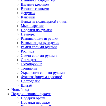
Вышивка Хардангер
Вязание крючком
Вязание спицами
Декупаж
Канзаши
Лепка из полимерной глины
Мыловарение
Поделки из бумаги
Пэчворк
Развивающие игрушки
Разные виды рукоделия
Рамки своими руками
Роспись
Свечи своими руками
Свит-дизайн
Скрапбукинг
Топиарии
Украшения своими руками
Фотографируем красиво!
Цветоделие
Шитьё
Новый год
Подарки своими руками
Подарки брату
Подарки дедушке