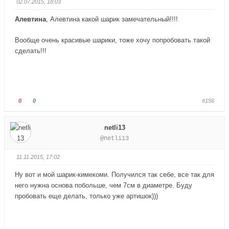
02.07.2015, 18:03
й
й
т
т
Алевтина
, Алевтина какой шарик замечательный!!!!
е
е
-
-
Вообще очень красивые шарики, тоже хочу попробовать такой
п
п
сделать!!!
а
а
л
л
е
е
ц
ц
в
в
Г
Г
0
0
#156
н
в
о
о
и
е
л
л
netli13
з
р
о
о
@netli13
.
х
с
с
.
у
у
11.11.2015, 17:02
й
й
т
т
Ну вот и мой шарик-кимекоми. Получился так себе, все так для
е
е
него нужна основа побольше, чем 7см в диаметре. Буду
-
-
пробовать еще делать, только уже артишок)))
п
п
а
а
л
л