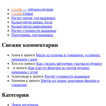
с
с
.
у
у
Crestik
— таблица мулине
й
й
Crestik
.Online
т
т
Расчет ниток для вышивки
е
е
Калькулятор канвы Аида
-
-
Калькулятор равномерки
п
п
Расчет стоимости вышивки
а
а
Программы для вышивки
л
л
Свежие комментарии
е
е
ц
ц
в
в
Анна
к записи
Мыло из основы в домашних условиях:
н
в
начинаем с азов
и
е
Хто я
к записи
Как сделать звёздочки счастья из бумаги
.
к записи
Как плести фенечки из ниток мулине:
з
р
начинаем с нуля
.
х
Александр
к записи
Расчёт стоимости вышивки
.
Аноним
к записи
Цветы из ткани: красивые фиалки в
горшочке
Категории
Декор интерьера