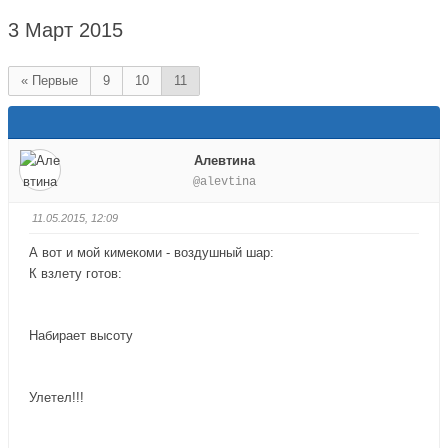
здесь:
3 Март 2015
« Первые
9
10
11
Алевтина
@alevtina
11.05.2015, 12:09
А вот и мой кимекоми - воздушный шар:
К взлету готов:
Набирает высоту
Улетел!!!