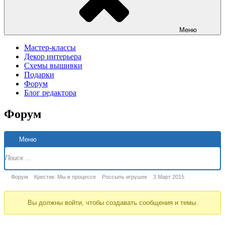
Меню
Мастер-классы
Декор интерьера
Схемы вышивки
Подарки
Форум
Блог редактора
Форум
Н
Меню
Ф
Форум
Форум
Крестик: Мы в процессе
Россыпь игрушек
3 Март 2015
breadcrumbs
Вы должны войти, чтобы создавать сообщения и темы.
-
Вы