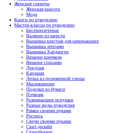
Женские секреты
Женская красота
Мода
Книги по рукоделию
Мастер-классы по рукоделию
Бисероплетение
Валяние из шерсти
Вышивка крестом для начинающих
Вышивка лентами
Вышивка Хардангер
Вязание крючком
Вязание спицами
Декупаж
Канзаши
Лепка из полимерной глины
Мыловарение
Поделки из бумаги
Пэчворк
Развивающие игрушки
Разные виды рукоделия
Рамки своими руками
Роспись
Свечи своими руками
Свит-дизайн
Скрапбукинг