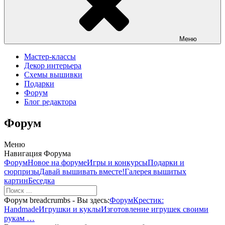
Меню
Мастер-классы
Декор интерьера
Схемы вышивки
Подарки
Форум
Блог редактора
Форум
Меню
Навигация Форума
Форум
Новое на форуме
Игры и конкурсы
Подарки и
сюрпризы
Давай вышивать вместе!
Галерея вышитых
картин
Беседка
Форум breadcrumbs - Вы здесь:
Форум
Крестик:
Handmade
Игрушки и куклы
Изготовление игрушек своими
рукам …