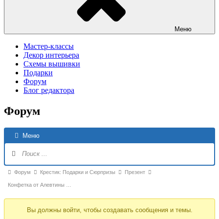
Меню
Мастер-классы
Декор интерьера
Схемы вышивки
Подарки
Форум
Блог редактора
Форум
Н
Меню
Ф
Форум
Форум
Крестик: Подарки и Сюрпризы
Презент
breadcrumbs
Конфетка от Алевтины …
-
Вы должны войти, чтобы создавать сообщения и темы.
Вы