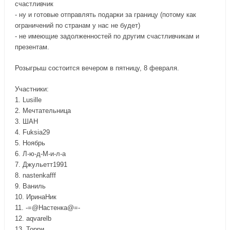
счастливчик
- ну и готовые отправлять подарки за границу (потому как
ограничений по странам у нас не будет)
- не имеющие задолженностей по другим счастливчикам и
презентам.
Розыгрыш состоится вечером в пятницу, 8 февраля.
Участники:
1. Lusille
2. Мечтательница
3. ШАН
4. Fuksia29
5. Ноябрь
6. Л-ю-д-М-и-л-а
7. Джульетт1991
8. nastenkafff
9. Ваниль
10. ИринаНик
11. -=@Настенка@=-
12. aqvarelb
13. Торри