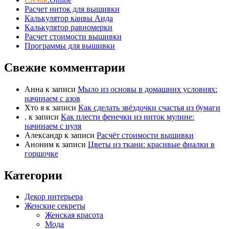
е
е
Расчет ниток для вышивки
ц
ц
в
в
Калькулятор канвы Аида
н
в
и
Калькулятор равномерки
е
з
р
Расчет стоимости вышивки
.
х
.
Программы для вышивки
Свежие комментарии
Анна
к записи
Мыло из основы в домашних условиях:
начинаем с азов
Хто я
к записи
Как сделать звёздочки счастья из бумаги
.
к записи
Как плести фенечки из ниток мулине:
начинаем с нуля
Александр
к записи
Расчёт стоимости вышивки
Аноним
к записи
Цветы из ткани: красивые фиалки в
горшочке
Категории
Декор интерьера
Женские секреты
Женская красота
Мода