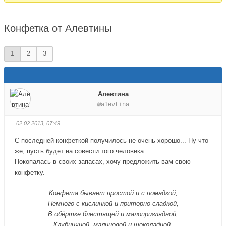
здесь:
Конфетка от Алевтины
1
2
3
Алевтина
@alevtina
02.02.2013, 07:49
С последней конфеткой получилось не очень хорошо... Ну что
же, пусть будет на совести того человека.
Покопалась в своих запасах, хочу предложить вам свою
конфетку.
Конфета бывает простой и с помадкой,
Немного с кислинкой и приторно-сладкой,
В обёртке блестящей и малоприглядной,
Клубничной, малиновой и шоколадной.