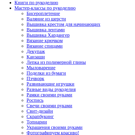
Книги по рукоделию
Мастер-классы по рукоделию
Бисероплетение
Валяние из шерсти
Вышивка крестом для начинающих
Вышивка лентами
Вышивка Хардангер
Вязание крючком
Вязание спицами
Декупаж
Канзаши
Лепка из полимерной глины
Мыловарение
Поделки из бумаги
Пэчворк
Развивающие игрушки
Разные виды рукоделия
Рамки своими руками
Роспись
Свечи своими руками
Свит-дизайн
Скрапбукинг
Топиарии
Украшения своими руками
Фотографируем красиво!