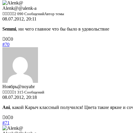
палец
палец
вниз.
вверх.
Alenk@
@alenk-a
2 090 Сообщений
Автор темы
08.07.2012, 20:11
Semmi
, ни чего главное что бы было в удовольствие
Голосуйте
Голосуйте
0
0
-
-
#70
палец
палец
вниз.
вверх.
Ноябрь
@noyabr
1 315 Сообщений
08.07.2012, 20:18
Ani
, какой Карыч классный получился! Цвета такие яркие и с
Голосуйте
Голосуйте
0
0
-
-
#71
палец
палец
вниз.
вверх.