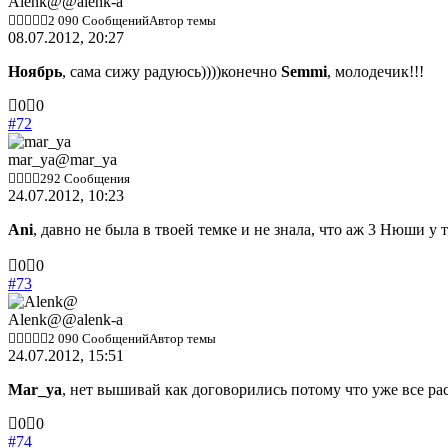
Alenk@
@alenk-a
2 090 Сообщений
Автор темы
08.07.2012, 20:27
Ноябрь
, сама сижу радуюсь))))конечно
Semmi
, молодечик!!!
Голосуйте
Голосуйте
0
0
-
-
#72
палец
палец
вниз.
вверх.
mar_ya
@mar_ya
292 Сообщения
24.07.2012, 10:23
Ani
, давно не была в твоей темке и не знала, что аж 3 Нюши у
Голосуйте
Голосуйте
0
0
-
-
#73
палец
палец
вниз.
вверх.
Alenk@
@alenk-a
2 090 Сообщений
Автор темы
24.07.2012, 15:51
Mar_ya
, нет вышивай как договорились потому что уже все р
Голосуйте
Голосуйте
0
0
-
-
#74