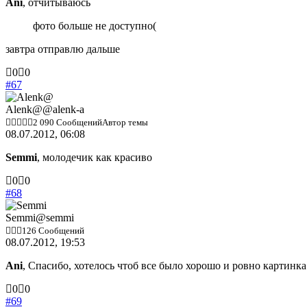
Ani
, отчитываюсь
фото больше не доступно(
завтра отправлю дальше
Голосуйте
Голосуйте
0
0
-
-
#67
палец
палец
вниз.
вверх.
Alenk@
@alenk-a
2 090 Сообщений
Автор темы
08.07.2012, 06:08
Semmi
, молодечик как красиво
Голосуйте
Голосуйте
0
0
-
-
#68
палец
палец
вниз.
вверх.
Semmi
@semmi
126 Сообщений
08.07.2012, 19:53
Ani
, Спасибо, хотелось чтоб все было хорошо и ровно картинка
Голосуйте
Голосуйте
0
0
-
-
#69