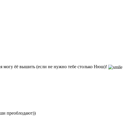
, я могу ёё вышить (если не нужно тебе столько Нюш)!
юши преоблодают))