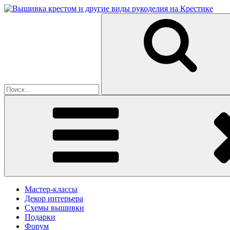
Перейти
к
Искать:
содержимому
Мастер-классы
Декор интерьера
Схемы вышивки
Подарки
Форум