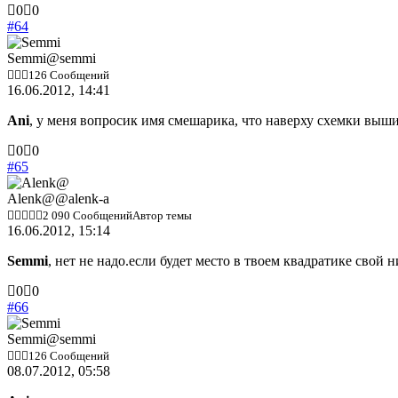
Голосуйте
Голосуйте
0
0
-
-
#64
палец
палец
вниз.
вверх.
Semmi
@semmi
126 Сообщений
16.06.2012, 14:41
Ani
, у меня вопросик имя смешарика, что наверху схемки выши
Голосуйте
Голосуйте
0
0
-
-
#65
палец
палец
вниз.
вверх.
Alenk@
@alenk-a
2 090 Сообщений
Автор темы
16.06.2012, 15:14
Semmi
, нет не надо.если будет место в твоем квадратике свой
Голосуйте
Голосуйте
0
0
-
-
#66
палец
палец
вниз.
вверх.
Semmi
@semmi
126 Сообщений
08.07.2012, 05:58