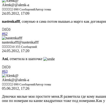
вниз.
вверх.
Alenk@
@alenk-a
2 090 Сообщений
Автор темы
24.05.2012, 17:09
nastenkafff
, совунью я сама потом вышью.а марго как договар
Голосуйте
Голосуйте
0
0
-
-
#62
палец
палец
вниз.
вверх.
nastenkafff
@nastenkafff
10 355 Сообщений
24.05.2012, 17:20
Ani
, отметила в шапочке
Голосуйте
Голосуйте
0
0
-
-
#63
палец
палец
вниз.
вверх.
Alenk@
@alenk-a
2 090 Сообщений
Автор темы
05.06.2012, 17:26
Девочки милые мои простите меня.Я разметила где кому вышива
они по номерам на канве квадратики тоже под номерами.Как у 