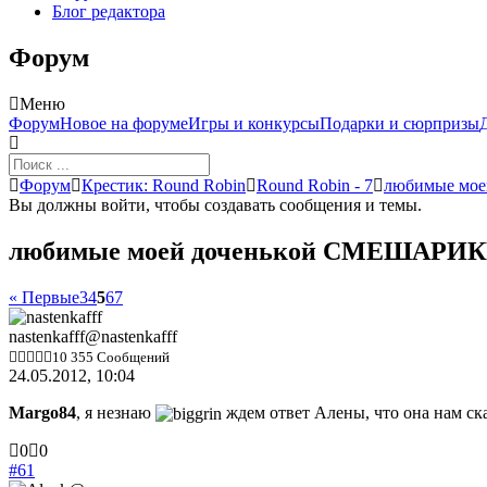
Блог редактора
Форум
Меню
Навигация
Форум
Новое на форуме
Игры и конкурсы
Подарки и сюрпризы
Форума
Форум
Форум
Крестик: Round Robin
Round Robin - 7
любимые мо
breadcrumbs
Вы должны войти, чтобы создавать сообщения и темы.
-
Вы
любимые моей доченькой СМЕШАРИКИ
здесь:
« Первые
3
4
5
6
7
nastenkafff
@nastenkafff
10 355 Сообщений
24.05.2012, 10:04
Margo84
, я незнаю
ждем ответ Алены, что она нам ск
Голосуйте
Голосуйте
0
0
-
-
#61
палец
палец