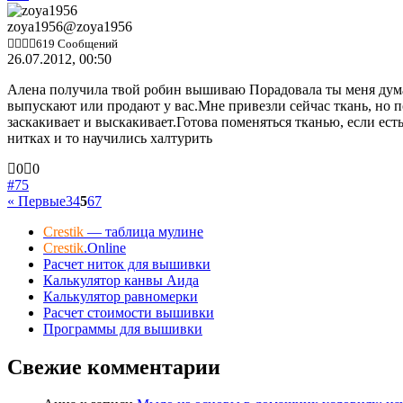
палец
палец
вниз.
вверх.
zoya1956
@zoya1956
619 Сообщений
26.07.2012, 00:50
Алена получила твой робин вышиваю Порадовала ты меня думае
выпускают или продают у вас.Мне привезли сейчас ткань, но по
заскакивает и выскакивает.Готова поменяться тканью, если ест
нитках и то научились халтурить
Голосуйте
Голосуйте
0
0
-
-
#75
палец
палец
« Первые
3
4
5
6
7
вниз.
вверх.
Crestik
— таблица мулине
Crestik
.Online
Расчет ниток для вышивки
Калькулятор канвы Аида
Калькулятор равномерки
Расчет стоимости вышивки
Программы для вышивки
Свежие комментарии