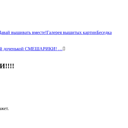
Давай вышивать вместе!
Галерея вышитых картин
Беседка
ей доченькой СМЕШАРИКИ! …
!!!!
ажет.