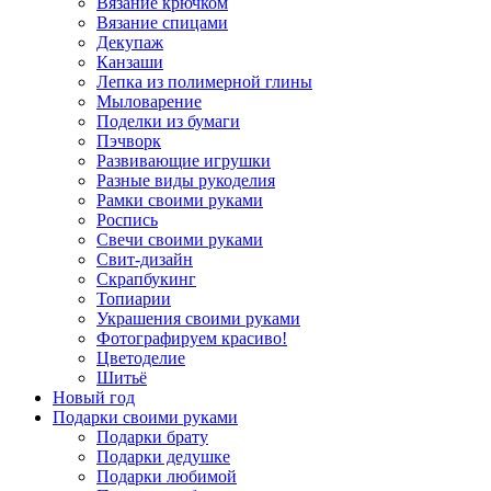
Вязание крючком
Вязание спицами
Декупаж
Канзаши
Лепка из полимерной глины
Мыловарение
Поделки из бумаги
Пэчворк
Развивающие игрушки
Разные виды рукоделия
Рамки своими руками
Роспись
Свечи своими руками
Свит-дизайн
Скрапбукинг
Топиарии
Украшения своими руками
Фотографируем красиво!
Цветоделие
Шитьё
Новый год
Подарки своими руками
Подарки брату
Подарки дедушке
Подарки любимой