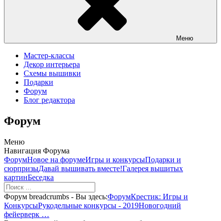
Меню
Мастер-классы
Декор интерьера
Схемы вышивки
Подарки
Форум
Блог редактора
Форум
Меню
Навигация Форума
Форум
Новое на форуме
Игры и конкурсы
Подарки и
сюрпризы
Давай вышивать вместе!
Галерея вышитых
картин
Беседка
Форум breadcrumbs - Вы здесь:
Форум
Крестик: Игры и
Конкурсы
Рукодельные конкурсы - 2019
Новогодний
фейерверк …