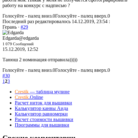
работу на конкурс с надписью ?
Голосуйте - палец вниз.
0
Голосуйте - палец вверх.
0
Последний раз редактировалось 14.12.2019, 23:54 :
Герань ·
#29
Edgarda
@edgarda
1 079 Сообщений
15.12.2019, 12:52
Танюш 2 номинация отправила)))))
Голосуйте - палец вниз.
0
Голосуйте - палец вверх.
0
#30
1
2
3
Crestik
— таблица мулине
Crestik
.Online
Расчет ниток для вышивки
Калькулятор канвы Аида
Калькулятор равномерки
Расчет стоимости вышивки
Программы для вышивки
Свежие комментарии