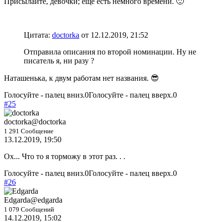
Присылайте, девочки; еще есть немного времени. 🙂
Цитата:
doctorka
от 12.12.2019, 21:52
Отправила описания по второй номинации. Ну не
писатель я, ни разу ?
Наташенька, к двум работам нет названия. 😎
Голосуйте - палец вниз.
0
Голосуйте - палец вверх.
0
#25
doctorka
@doctorka
1 291 Сообщение
13.12.2019, 19:50
Ох... Что то я торможу в этот раз. . .
Голосуйте - палец вниз.
0
Голосуйте - палец вверх.
0
#26
Edgarda
@edgarda
1 079 Сообщений
14.12.2019, 15:02