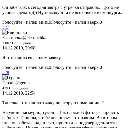
Ой забегалась сегодня завтра с утречка отправлю... фото не
успела сделать)))) Ну пожалуйста не выгоняйте из конкурса.....
Голосуйте - палец вниз.
0
Голосуйте - палец вверх.
0
#27
Еле-ночка
@ele-nochka
3 007 Сообщений
14.12.2019, 20:08
Я отправила еще одну заявку
Голосуйте - палец вниз.
0
Голосуйте - палец вверх.
0
#28
Герань
@geran
479 Сообщений
14.12.2019, 22:54
Танечка, отправила заявку во вторую номинацию ?
На улице пасмурно, туман... Так сложно сфотографировать
работу ? Танюша, я тебе два письма отправила. Во втором
письме работа с надписью, просто для подтверждения что
работа моя. Никак у меня не получается сфотографировать