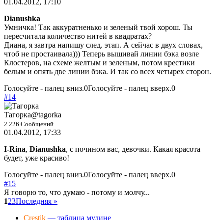
01.04.2012, 17:10
Dianushka
Умничка! Так аккуратненько и зеленый твой хорош. Ты
пересчитала количество нитей в квадратах?
Диана, я завтра напишу след. этап. А сейчас в двух словах,
чтоб не простаивала))) Теперь вышивай линии бэка возле
Клостеров, на схеме желтым и зеленым, потом крестики
белым и опять две линии бэка. И так со всех четырех сторон.
Голосуйте - палец вниз.
0
Голосуйте - палец вверх.
0
#14
Тагорка
@tagorka
2 226 Сообщений
01.04.2012, 17:33
I-Rina
,
Dianushka
, с почином вас, девочки. Какая красота
будет, уже красиво!
Голосуйте - палец вниз.
0
Голосуйте - палец вверх.
0
#15
Я говорю то, что думаю - потому и молчу...
1
2
3
Последняя »
Crestik
— таблица мулине