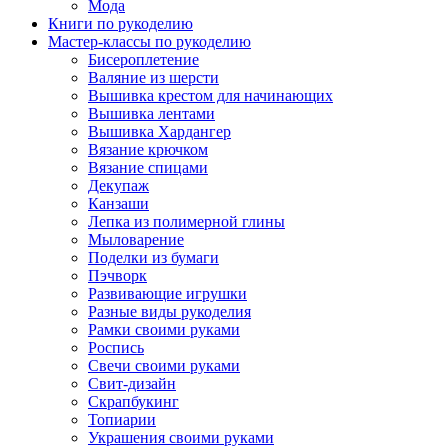
Мода
Книги по рукоделию
Мастер-классы по рукоделию
Бисероплетение
Валяние из шерсти
Вышивка крестом для начинающих
Вышивка лентами
Вышивка Хардангер
Вязание крючком
Вязание спицами
Декупаж
Канзаши
Лепка из полимерной глины
Мыловарение
Поделки из бумаги
Пэчворк
Развивающие игрушки
Разные виды рукоделия
Рамки своими руками
Роспись
Свечи своими руками
Свит-дизайн
Скрапбукинг
Топиарии
Украшения своими руками