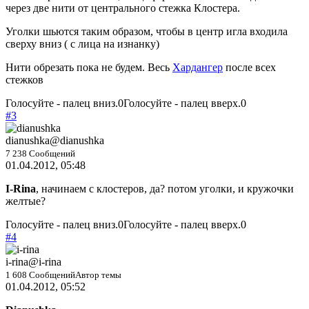
через две нити от центрального стежка Клостера.
Уголки шьются таким образом, чтобы в центр игла входила
сверху вниз ( с лица на изнанку)
Нити обрезать пока не будем. Весь
Хардангер
после всех
стежков
Голосуйте - палец вниз.
0
Голосуйте - палец вверх.
0
#3
dianushka
@dianushka
7 238 Сообщений
01.04.2012, 05:48
I-Rina
, начинаем с клостеров, да? потом уголки, и кружочки
желтые?
Голосуйте - палец вниз.
0
Голосуйте - палец вверх.
0
#4
i-rina
@i-rina
1 608 Сообщений
Автор темы
01.04.2012, 05:52