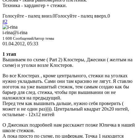
Техника - хардангер + стежки.
Голосуйте - палец вниз.
0
Голосуйте - палец вверх.
0
#2
i-rina
@i-rina
1 608 Сообщений
Автор темы
01.04.2012, 05:33
1 этап
Вышиваем по схеме ( Part 2) Клостеры, Джесики ( желтым на
схеме) и уголки возле Клостеров.
Во все Клостерах , кроме центрального, стежки на уголках
нужно укладывать. Сами они там красиво не лягут. Я ставлю
ноготок на уже вышитый стежок, тем самым создаю как бы
барьер для след. стежка, чтобы при вышивании он не
наложился на предыдущий.
Перед тем как вышивать дальше, нужно себя проверить (
может и не один раз)))). Центральный квадрат 20х20 нитей,
остальные - 12х12 нитей
О Джесиках подробней нам расскажет позже Юличка в нашей
школе стежков.
А пока просто по схеме, по циферкам. Точка 1 находится