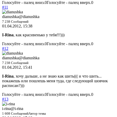
Голосуйте - палец вниз.
0
Голосуйте - палец вверх.
0
#11
dianushka
@dianushka
7 238 Сообщений
01.04.2012, 15:38
I-Rina
, как красивенько у тебя!!!)))
Голосуйте - палец вниз.
0
Голосуйте - палец вверх.
0
#12
dianushka
@dianushka
7 238 Сообщений
01.04.2012, 15:41
I-Rina
, хочу дальше, а не знаю как шить((( и что шить...
покажешь или пошлешь меня туда, где следующий шовчик
расписан?)))
Голосуйте - палец вниз.
0
Голосуйте - палец вверх.
0
#13
i-rina
@i-rina
1 608 Сообщений
Автор темы