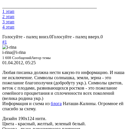
_________________________________________
1 этап
2 этап
3 этап
4 этап
Голосуйте - палец вниз.
0
Голосуйте - палец вверх.
0
#1
i-rina
@i-rina
1 608 Сообщений
Автор темы
01.04.2012, 05:25
Любая писанка должна нести какую-то информацию. И наша
не исключение. Символы солнышка, земли, зерна - это
пожелание благополучия (добробуту укр.). Символы цветов,
веток с плодами, развивающихся ростков - это пожелание
семейного процветания и сплоченности всех поколений
(велика родина укр.)
Информация и схема из
блога
Наташи-Калины. Огромное ей
спасибо за схему.
Дизайн 190х124 нити.
Цвета - красный, желтый, зеленый белый.
Основа - ткань равномерного плетения.