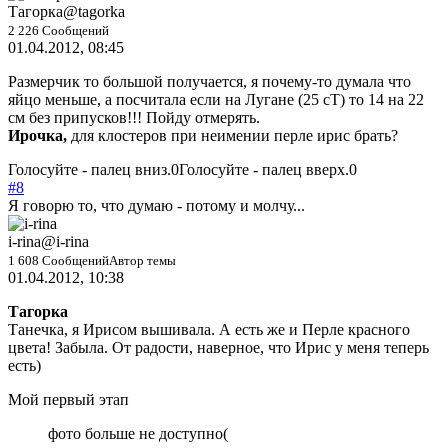
Тагорка
@tagorka
2 226 Сообщений
01.04.2012, 08:45
Размерчик то большой получается, я почему-то думала что
яйцо меньше, а посчитала если на Лугане (25 сТ) то 14 на 22
см без припусков!!! Пойду отмерять.
Ирочка,
для клостеров при неимении перле ирис брать?
Голосуйте - палец вниз.
0
Голосуйте - палец вверх.
0
#8
Я говорю то, что думаю - потому и молчу...
i-rina
@i-rina
1 608 Сообщений
Автор темы
01.04.2012, 10:38
Тагорка
Танечка, я Ирисом вышивала. А есть же и Перле красного
цвета! Забыла. От радости, наверное, что Ирис у меня теперь
есть)
Мой первый этап
фото больше не доступно(