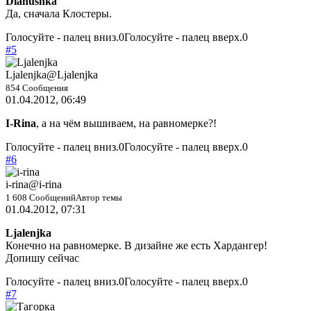
Dianushka
Да, сначала Клостеры.
Голосуйте - палец вниз.
0
Голосуйте - палец вверх.
0
#5
Ljalenjka
@Ljalenjka
854 Сообщения
01.04.2012, 06:49
I-Rina
, а на чём вышиваем, на равномерке?!
Голосуйте - палец вниз.
0
Голосуйте - палец вверх.
0
#6
i-rina
@i-rina
1 608 Сообщений
Автор темы
01.04.2012, 07:31
Ljalenjka
Конечно на равномерке. В дизайне же есть Хардангер!
Допишу сейчас
Голосуйте - палец вниз.
0
Голосуйте - палец вверх.
0
#7