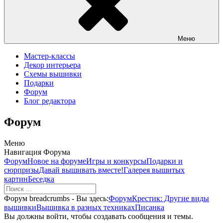
Меню
Мастер-классы
Декор интерьера
Схемы вышивки
Подарки
Форум
Блог редактора
Форум
Меню
Навигация Форума
Форум
Новое на форуме
Игры и конкурсы
Подарки и
сюрпризы
Давай вышивать вместе!
Галерея вышитых
картин
Беседка
Форум breadcrumbs - Вы здесь:
Форум
Крестик: Другие виды
вышивки
Вышивка в разных техниках
Писанка
Вы должны войти, чтобы создавать сообщения и темы.