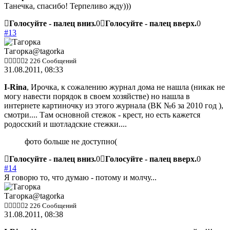
Танечка, спасибо! Терпеливо жду)))
Голосуйте - палец вниз.
0
Голосуйте - палец вверх.
0
#13
Тагорка
@tagorka
2 226 Сообщений
31.08.2011, 08:33
I-Rina
, Ирочка, к сожалению журнал дома не нашла (никак не
могу навести порядок в своем хозяйстве) но нашла в
интернете картиночку из этого журнала (ВК №6 за 2010 год ),
смотри.... Там основной стежок - крест, но есть кажется
родосский и шотладские стежки....
фото больше не доступно(
Голосуйте - палец вниз.
0
Голосуйте - палец вверх.
0
#14
Я говорю то, что думаю - потому и молчу...
Тагорка
@tagorka
2 226 Сообщений
31.08.2011, 08:38