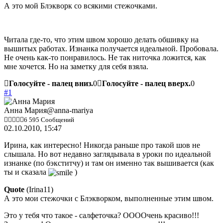
А это мой Блэкворк со всякими стежочками.
Читала где-то, что этим швом хорошо делать обшивку на
вышитых работах. Изнанка получается идеальной. Пробовала.
Не очень как-то понравилось. Не так ниточка ложится, как
мне хочется. Но на заметку для себя взяла.
Голосуйте - палец вниз.
0
Голосуйте - палец вверх.
0
#1
Анна Мария
@anna-mariya
6 595 Сообщений
02.10.2010, 15:47
Ирина, как интересно! Никогда раньше про такой шов не
слышала. Но вот недавно заглядывала в уроки по идеальной
изнанке (по бэкститчу) и там он именно так вышивается (как
ты и сказала
)
Quote
(
Irina11
)
А это мои стежочки с Блэкворком, выполненные этим швом.
Это у тебя что такое - салфеточка? ООООчень красиво!!!