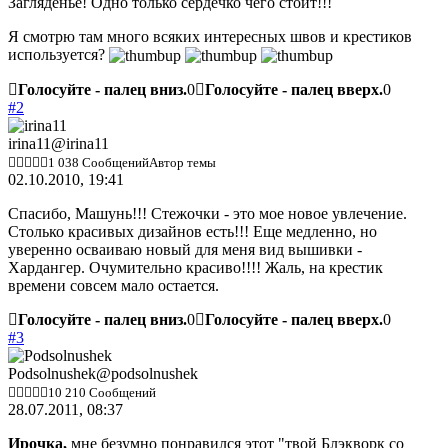
Загляденье! Одно только сердечко чего стоит!!!
Я смотрю там много всяких интересных швов и крестиков
используется?
Голосуйте - палец вниз.
0
Голосуйте - палец вверх.
0
#2
irina11
@irina11
1 038 Сообщений
Автор темы
02.10.2010, 19:41
Спасибо, Машунь!!! Стежочки - это мое новое увлечение.
Столько красивых дизайнов есть!!! Еще медленно, но
уверенно осваиваю новый для меня вид вышивки -
Хардангер. Очумительно красиво!!!! Жаль, на крестик
времени совсем мало остается.
Голосуйте - палец вниз.
0
Голосуйте - палец вверх.
0
#3
Podsolnushek
@podsolnushek
10 210 Сообщений
28.07.2011, 08:37
Ирочка,
мне безумно понравился этот "твой Блэкворк со