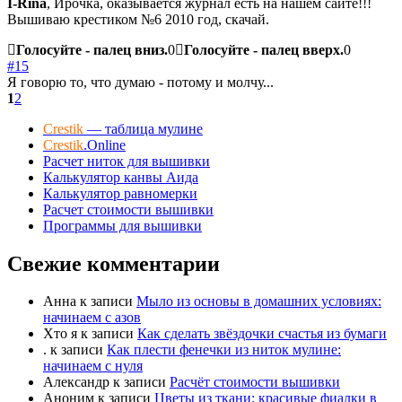
I-Rina
, Ирочка, оказывается журнал есть на нашем сайте!!!
Вышиваю крестиком №6 2010 год, скачай.
Голосуйте - палец вниз.
0
Голосуйте - палец вверх.
0
#15
Я говорю то, что думаю - потому и молчу...
1
2
Crestik
— таблица мулине
Crestik
.Online
Расчет ниток для вышивки
Калькулятор канвы Аида
Калькулятор равномерки
Расчет стоимости вышивки
Программы для вышивки
Свежие комментарии
Анна
к записи
Мыло из основы в домашних условиях:
начинаем с азов
Хто я
к записи
Как сделать звёздочки счастья из бумаги
.
к записи
Как плести фенечки из ниток мулине:
начинаем с нуля
Александр
к записи
Расчёт стоимости вышивки
Аноним
к записи
Цветы из ткани: красивые фиалки в