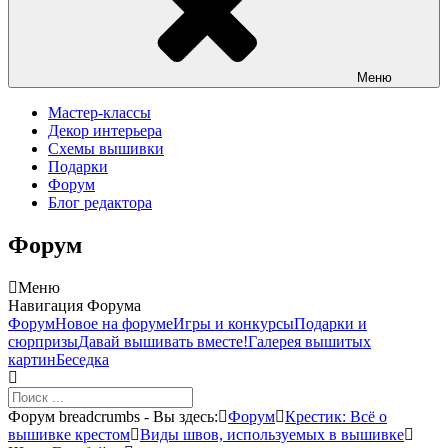
Меню
Мастер-классы
Декор интерьера
Схемы вышивки
Подарки
Форум
Блог редактора
Форум
Меню
Навигация Форума
Форум
Новое на форуме
Игры и конкурсы
Подарки и
сюрпризы
Давай вышивать вместе!
Галерея вышитых
картин
Беседка
Форум breadcrumbs - Вы здесь:
Форум
Крестик: Всё о
вышивке крестом
Виды швов, используемых в вышивке