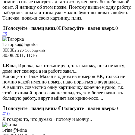
немного иначе смотреть, для этого нужен хотя бы небольшой
опыт. Я напишу об этом позже. Поэтому вышьем одну работу,
наберемся опыта и тогда уже можно будет вышивать любую.
Танечка, покажи свою картинку, плиз.
Голосуйте - палец вниз.
0
Голосуйте - палец вверх.
0
#9
Тагорка
@tagorka
2 226 Сообщений
30.08.2011, 11:16
I-Rina
, Ирочка, как отсканирую, так выложу, пока не могу,
дома нет сканера а на работе завал...
Вообще это Тадж Махал в одном из номеров ВК, только не
помню какой именно номер, надо порыться в журналах....
А вышить совместно одну картиночку конечно нужно, т.к.
этой техникой просто так не овладеть, тем более начинать
большую работу, вдруг выйдет все криво-косо....
Голосуйте - палец вниз.
0
Голосуйте - палец вверх.
0
#10
Я говорю то, что думаю - потому и молчу...
i-rina
@i-rina