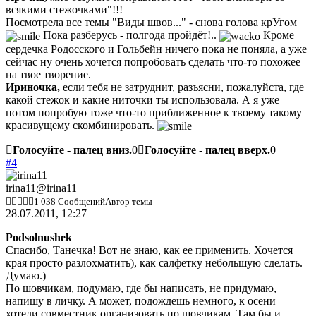
всякими стежочками"!!!
Посмотрела все темы "Виды швов..." - снова голова крУгом
Пока разберусь - полгода пройдёт!..
Кроме
сердечка Родосского и Гольбейн ничего пока не поняла, а уже
сейчас ну очень хочется попробовать сделать что-то похожее
на твое творение.
Ириночка,
если тебя не затруднит, разъясни, пожалуйста, где
какой стежок и какие ниточки ты использовала. А я уже
потом попробую тоже что-то приближенное к твоему такому
красивущему скомбинировать.
Голосуйте - палец вниз.
0
Голосуйте - палец вверх.
0
#4
irina11
@irina11
1 038 Сообщений
Автор темы
28.07.2011, 12:27
Podsolnushek
Спасибо, Танечка! Вот не знаю, как ее применить. Хочется
края просто разлохматить), как салфетку небольшую сделать.
Думаю.)
По шовчикам, подумаю, где бы написать, не придумаю,
напишу в личку. А может, подождешь немного, к осени
хотели совместник организовать по шовчикам. Там бы и