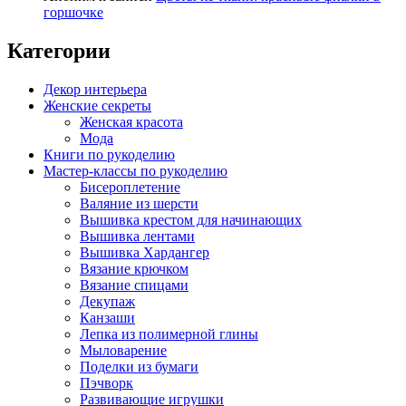
горшочке
Категории
Декор интерьера
Женские секреты
Женская красота
Мода
Книги по рукоделию
Мастер-классы по рукоделию
Бисероплетение
Валяние из шерсти
Вышивка крестом для начинающих
Вышивка лентами
Вышивка Хардангер
Вязание крючком
Вязание спицами
Декупаж
Канзаши
Лепка из полимерной глины
Мыловарение
Поделки из бумаги
Пэчворк
Развивающие игрушки