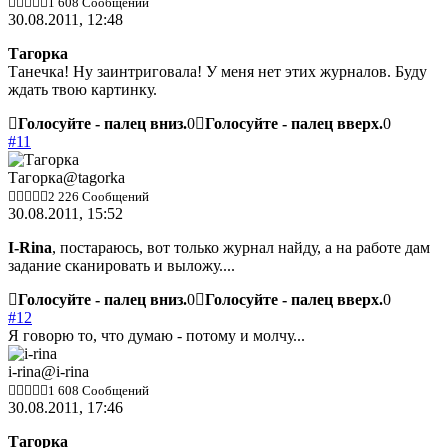
1 608 Сообщений
30.08.2011, 12:48
Тагорка
Танечка! Ну заинтриговала! У меня нет этих журналов. Буду
ждать твою картинку.
Голосуйте - палец вниз.
0
Голосуйте - палец вверх.
0
#11
Тагорка
@tagorka
2 226 Сообщений
30.08.2011, 15:52
I-Rina
, постараюсь, вот только журнал найду, а на работе дам
задание сканировать и выложу....
Голосуйте - палец вниз.
0
Голосуйте - палец вверх.
0
#12
Я говорю то, что думаю - потому и молчу...
i-rina
@i-rina
1 608 Сообщений
30.08.2011, 17:46
Тагорка