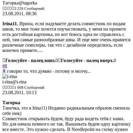
Тагорка
@tagorka
2 226 Сообщений
23.08.2011, 08:36
Irina11
, Ирина, если надумаете делать совместник по видам
швов, то мне тоже хочется поучаствовать, у меня на примете
есть достойная картинка, но вот боюсь одна не справлюсь с
ней, там самые разнообразные швы. И еще мне очень нравятся
различные семплеры, так что с дизайном определюсь, если
конечно примете.....
Голосуйте - палец вниз.
0
Голосуйте - палец вверх.
0
#8
Я говорю то, что думаю - потому и молчу...
i-rina
@i-rina
1 608 Сообщений
23.08.2011, 10:13
Тагорка
Танечка, это я Irina11) Недавно радикальным образом сменила
себе ник)
Совместник открывать будем, буду рада видеть тебя с нами.
Но для начала немного не так. Вышивать будем одну картинку
все вместе. Это нужно сделать. В Needlepoint на схему нужно