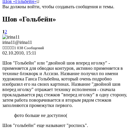
Шов «Гольбейн»
Вы должны войти, чтобы создавать сообщения и темы.
Шов «Гольбейн»
1
2
irina11
@irina11
1 038 Сообщений
02.10.2010, 15:11
Шов "Гольбейн" или "двойной шов вперед иголку" -
применяется для обводки контуров, активно применяется в
технике блэкворк и Ассизи. Название получил по имени
художника Ганса Гольбейна, который очень подробно
изобразил его на своих картинах. Название "двойной шов
вперед иголку" отражает технику исполнения - сначала
прокладывается ряд стежков "вперед иголку" в одну сторону,
затем работа поворачивается и вторым рядом стежков
заполняются промежутки первого.
фото больше не доступно(
Шов "гольбейн" еще называют "роспись".