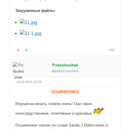
л
л
е
е
Загруженные файлы:
ц
ц
в
в
н
в
и
е
з
р
.
х
.
Г
Г
0
0
#12
о
о
л
л
Podsolnushek
о
о
@podsolnushek
с
с
у
у
16.03.2020, 10:25
й
й
т
т
ОСЬМИНОЖЕК
е
е
-
-
Игрушечки вязать люблю очень! Они такие
п
п
непосредственные, позитивные и красивые.
а
а
л
л
Осьминожек связан по схеме Sanda J.Dobrocavlev в
е
е