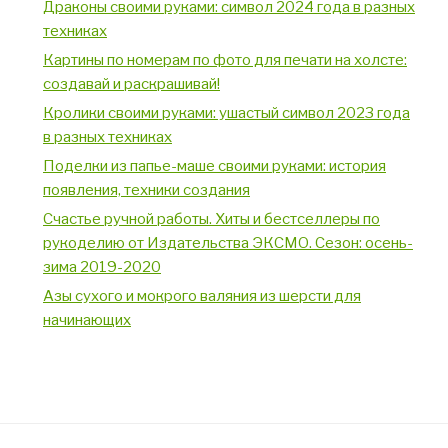
Драконы своими руками: символ 2024 года в разных
техниках
Картины по номерам по фото для печати на холсте:
создавай и раскрашивай!
Кролики своими руками: ушастый символ 2023 года
в разных техниках
Поделки из папье-маше своими руками: история
появления, техники создания
Счастье ручной работы. Хиты и бестселлеры по
рукоделию от Издательства ЭКСМО. Сезон: осень-
зима 2019-2020
Азы сухого и мокрого валяния из шерсти для
начинающих