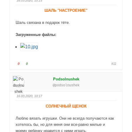
16.03.2020, 10:15
й
й
т
т
ШАЛЬ "НАСТРОЕНИЕ"
е
е
-
-
Шаль связана в подарок тёте.
п
п
а
а
Загруженные файлы:
л
л
е
е
ц
ц
в
в
н
в
Г
Г
0
0
#11
и
е
о
о
з
р
л
л
Podsolnushek
.
х
о
о
@podsolnushek
.
с
с
у
у
16.03.2020, 10:17
й
й
т
т
СОЛНЕЧНЫЙ ЩЕНОК
е
е
-
-
Люблю вязать игрушки. Они не всегда получаются как
п
п
хотелось бы, но для меня они все-равно милые и
а
а
моему ребенку нравится с ними играть.