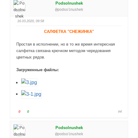
Podsolnushek
о
о
@podsolnushek
с
с
у
у
16.03.2020, 09:58
й
й
т
т
САЛФЕТКА "СНЕЖИНКА"
е
е
-
-
Простая в исполнении, но в то же время интересная
п
п
салфетка связана крючком методом чередования
а
а
цветных рядов.
л
л
е
е
Загруженные файлы:
ц
ц
в
в
н
в
и
е
з
р
.
х
.
Г
Г
0
0
#4
о
о
л
л
Podsolnushek
о
о
@podsolnushek
с
с