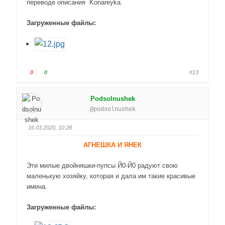
ц
переводе описания Konareyka.
ц
в
в
н
в
Загруженные файлы:
и
е
з
р
.
х
.
Г
Г
0
0
#13
о
о
л
л
Podsolnushek
о
о
@podsolnushek
с
с
у
у
16.03.2020, 10:28
й
й
т
т
АГНЕШКА И ЯНЕК
е
е
-
-
Эти милые двойняшки-пупсы Й0-Й0 радуют свою
п
п
маленькую хозяйку, которая и дала им такие красивые
а
а
имена.
л
л
е
е
Загруженные файлы:
ц
ц
в
в