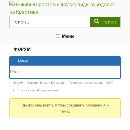
Перейти
к
содержимому
Искать:
Поиск
Меню
ФОРУМ
Навиг
Меню
Фору
Форум
Форум
Крестик: Игры и Конкурсы
Рукодельные конкурсы - 2020
breadcrumbs
Вот что я связала! Голосование …
-
Вы должны войти, чтобы создавать сообщения и
Вы
темы.
здесь: