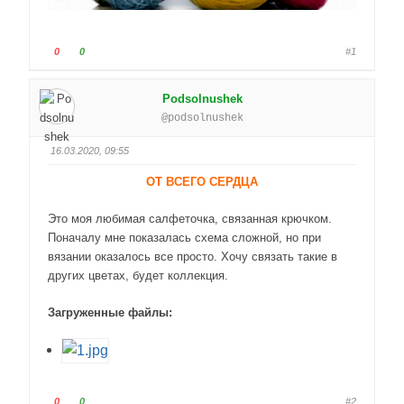
Г
Г
0
0
#1
о
о
л
л
Podsolnushek
о
о
@podsolnushek
с
с
у
у
16.03.2020, 09:55
й
й
т
т
ОТ ВСЕГО СЕРДЦА
е
е
-
-
Это моя любимая салфеточка, связанная крючком.
п
п
Поначалу мне показалась схема сложной, но при
а
а
вязании оказалось все просто. Хочу связать такие в
л
л
других цветах, будет коллекция.
е
е
ц
ц
Загруженные файлы:
в
в
н
в
и
е
з
р
.
х
Г
Г
0
0
#2