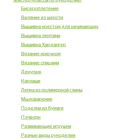
Мастер-классы по рукоделию
Бисероплетение
Валяние из шерсти
Вышивка крестом для начинающих
Вышивка лентами
Вышивка Хардангер
Вязание крючком
Вязание спицами
Декупаж
Канзаши
Лепка из полимерной глины
Мыловарение
Поделки из бумаги
Пэчворк
Развивающие игрушки
Разные виды рукоделия