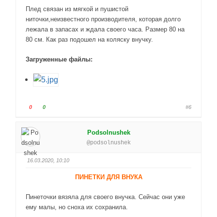
-
-
Плед связан из мягкой и пушистой
п
п
ниточки,неизвестного производителя, которая долго
а
а
лежала в запасах и ждала своего часа. Размер 80 на
л
л
80 см. Как раз подошел на коляску внучку.
е
е
ц
ц
Загруженные файлы:
в
в
н
в
и
е
з
р
.
х
Г
Г
0
0
#6
.
о
о
л
л
Podsolnushek
о
о
@podsolnushek
с
с
у
у
16.03.2020, 10:10
й
й
т
т
ПИНЕТКИ ДЛЯ ВНУКА
е
е
-
-
Пинеточки вязяла для своего внучка. Сейчас они уже
п
п
ему малы, но сноха их сохранила.
а
а