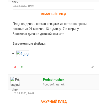
у
у
16.03.2020, 10:07
й
й
т
т
ВЯЗАНЫЙ ПЛЕД
е
е
-
-
Плед на диван, связан спицами из остатков пряжи,
п
п
состоит из 91 мотива: 13 в длину, 7 в ширину.
а
а
Застилаю диван в детской комнате.
л
л
е
е
Загруженные файлы:
ц
ц
в
в
н
в
и
е
з
р
Г
Г
0
0
#5
.
х
о
о
.
л
л
Podsolnushek
о
о
@podsolnushek
с
с
у
у
16.03.2020, 10:09
й
й
т
т
АЖУРНЫЙ ПЛЕД
е
е