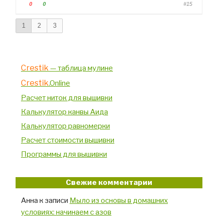
Г
Г
0
0
#15
.
о
о
л
л
1
2
3
о
о
с
с
у
у
й
й
Crestik
— таблица мулине
т
т
Crestik
е
е
.Online
-
-
Расчет ниток для вышивки
п
п
Калькулятор канвы Аида
а
а
л
л
Калькулятор равномерки
е
е
Расчет стоимости вышивки
ц
ц
в
в
Программы для вышивки
н
в
и
е
з
р
Свежие комментарии
.
х
.
Анна
к записи
Мыло из основы в домашних
условиях: начинаем с азов