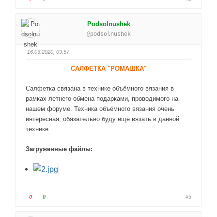
.
о
о
л
л
Podsolnushek
о
о
@podsolnushek
с
с
у
у
16.03.2020, 09:57
й
й
т
т
САЛФЕТКА "РОМАШКА"
е
е
-
-
Салфетка связана в технике объёмного вязания в
п
п
рамках летнего обмена подарками, проводимого на
а
а
нашем форуме. Техника объёмного вязания очень
л
л
интересная, обязательно буду ещё вязать в данной
е
е
технике.
ц
ц
в
в
Загруженные файлы:
н
в
и
е
з
р
.
х
.
Г
Г
0
0
#3
о
о
л
л