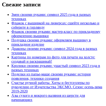
Свежие записи
Змеи своими руками: символ 2025 года в разных
техниках
Флажок с вышивкой на люверсах: сшейте несколько и
соберите в гирлянду
Флажок своими руками: мастер-класс по прикладному
оформлению вышивки
Подушка своими руками: оформляем вышивку в
прикладное изделие
Драконы своими руками: символ 2024 года в разных
техниках
Картины по номерам по фото для печати на холсте:
создавай и раскрашивай!
Кролики своими руками: ушастый символ 2023 года в
разных техниках
Поделки из папье-маше своими руками: история
появления, техники создания
Счастье ручной работы. Хиты и бестселлеры по
рукоделию от Издательства ЭКСМО. Сезон: осень-зима
2019-2020
Азы сухого и мокрого валяния из шерсти для
начинающих