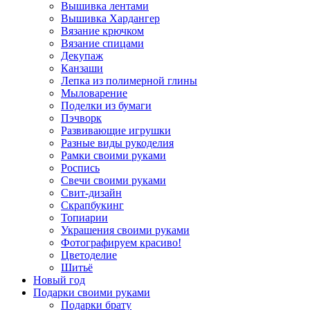
Вышивка лентами
Вышивка Хардангер
Вязание крючком
Вязание спицами
Декупаж
Канзаши
Лепка из полимерной глины
Мыловарение
Поделки из бумаги
Пэчворк
Развивающие игрушки
Разные виды рукоделия
Рамки своими руками
Роспись
Свечи своими руками
Свит-дизайн
Скрапбукинг
Топиарии
Украшения своими руками
Фотографируем красиво!
Цветоделие
Шитьё
Новый год
Подарки своими руками
Подарки брату