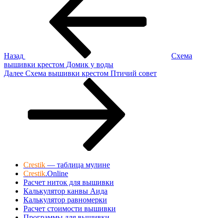
по
записям
Назад
Схема
вышивки крестом Домик у воды
Следующая
Далее
Схема вышивки крестом Птичий совет
запись
Crestik
— таблица мулине
Crestik
.Online
Расчет ниток для вышивки
Калькулятор канвы Аида
Калькулятор равномерки
Расчет стоимости вышивки
Программы для вышивки