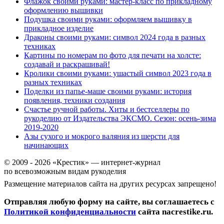
Флажок своими руками: мастер-класс по прикладному
оформлению вышивки
Подушка своими руками: оформляем вышивку в
прикладное изделие
Драконы своими руками: символ 2024 года в разных
техниках
Картины по номерам по фото для печати на холсте:
создавай и раскрашивай!
Кролики своими руками: ушастый символ 2023 года в
разных техниках
Поделки из папье-маше своими руками: история
появления, техники создания
Счастье ручной работы. Хиты и бестселлеры по
рукоделию от Издательства ЭКСМО. Сезон: осень-зима
2019-2020
Азы сухого и мокрого валяния из шерсти для
начинающих
© 2009 - 2026 «Крестик» — интернет-журнал
по всевозможным видам рукоделия
Размещение материалов сайта на других ресурсах запрещено!
Отправляя любую форму на сайте, вы соглашаетесь с
Политикой конфиденциальности
сайта nacrestike.ru.