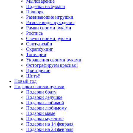
Мыловарение
Поделки из бумаги
Пэчворк
Развивающие игрушки
Разные виды рукоделия
Рамки своими руками
Роспись
Свечи своими руками
Свит-дизайн
Скрапбукинг
Топиарии
Украшения своими руками
Фотографируем красиво!
Цветоделие
Шитьё
Новый год
Подарки своими руками
Подарки брату
Подарки дедушке
Подарки любимой
Подарки любимому
Подарки маме
Подарки мужчине
Подарки на 14 февраля
Подарки на 23 февраля