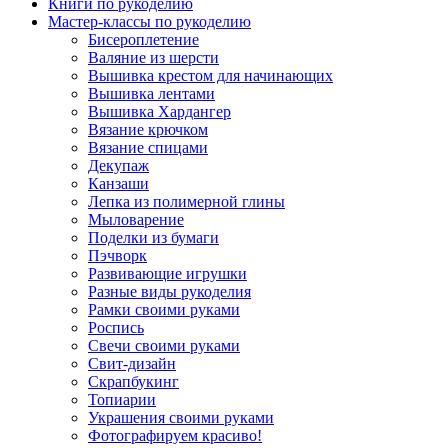
Книги по рукоделию
Мастер-классы по рукоделию
Бисероплетение
Валяние из шерсти
Вышивка крестом для начинающих
Вышивка лентами
Вышивка Хардангер
Вязание крючком
Вязание спицами
Декупаж
Канзаши
Лепка из полимерной глины
Мыловарение
Поделки из бумаги
Пэчворк
Развивающие игрушки
Разные виды рукоделия
Рамки своими руками
Роспись
Свечи своими руками
Свит-дизайн
Скрапбукинг
Топиарии
Украшения своими руками
Фотографируем красиво!