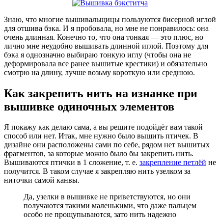
Знаю, что многие вышивальщицы пользуются бисерной иглой
для отшива бэка. И я пробовала, но мне не понравилось: она
очень длинная. Конечно то, что она тонкая — это плюс, но
лично мне неудобно вышивать длинной иглой. Поэтому для
бэка я однозначно выбираю тонкую иглу (чтобы она не
деформировала все ранее вышитые крестики) и обязательно
смотрю на длину, лучше возьму короткую или среднюю.
Как закрепить нить на изнанке при
вышивке одиночных элементов
Я покажу как делаю сама, а вы решите подойдёт вам такой
способ или нет. Итак, мне нужно было вышить птичек. В
дизайне они расположены сами по себе, рядом нет вышитых
фрагментов, за которые можно было бы закрепить нить.
Вышиваются птички в 1 сложение, т. е.
закрепление петлёй
не
получится. В таком случае я закрепляю нить узелком за
ниточки самой канвы.
Да, узелки в вышивке не приветствуются, но они
получаются такими маленькими, что даже пальцем
особо не прощупываются, зато нить надежно