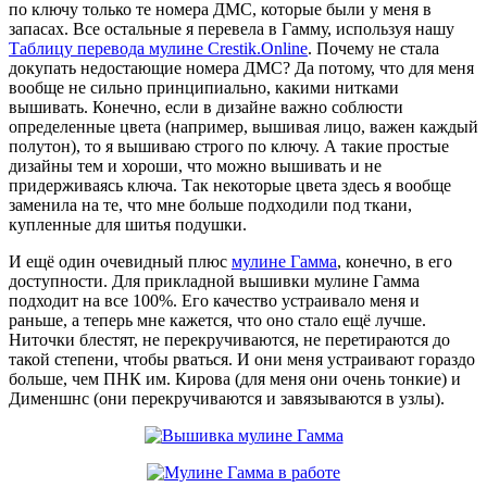
по ключу только те номера ДМС, которые были у меня в
запасах. Все остальные я перевела в Гамму, используя нашу
Таблицу перевода мулине Crestik.Online
. Почему не стала
докупать недостающие номера ДМС? Да потому, что для меня
вообще не сильно принципиально, какими нитками
вышивать. Конечно, если в дизайне важно соблюсти
определенные цвета (например, вышивая лицо, важен каждый
полутон), то я вышиваю строго по ключу. А такие простые
дизайны тем и хороши, что можно вышивать и не
придерживаясь ключа. Так некоторые цвета здесь я вообще
заменила на те, что мне больше подходили под ткани,
купленные для шитья подушки.
И ещё один очевидный плюс
мулине Гамма
, конечно, в его
доступности. Для прикладной вышивки мулине Гамма
подходит на все 100%. Его качество устраивало меня и
раньше, а теперь мне кажется, что оно стало ещё лучше.
Ниточки блестят, не перекручиваются, не перетираются до
такой степени, чтобы рваться. И они меня устраивают гораздо
больше, чем ПНК им. Кирова (для меня они очень тонкие) и
Дименшнс (они перекручиваются и завязываются в узлы).