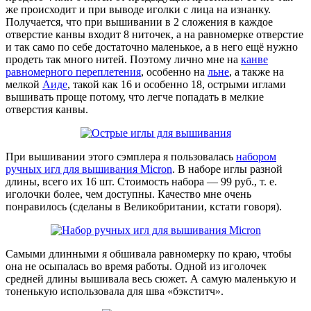
же происходит и при выводе иголки с лица на изнанку.
Получается, что при вышивании в 2 сложения в каждое
отверстие канвы входит 8 ниточек, а на равномерке отверстие
и так само по себе достаточно маленькое, а в него ещё нужно
продеть так много нитей. Поэтому лично мне на
канве
равномерного переплетения
, особенно на
льне
, а также на
мелкой
Аиде
, такой как 16 и особенно 18, острыми иглами
вышивать проще потому, что легче попадать в мелкие
отверстия канвы.
При вышивании этого сэмплера я пользовалась
набором
ручных игл для вышивания Micron
. В наборе иглы разной
длины, всего их 16 шт. Стоимость набора — 99 руб., т. е.
иголочки более, чем доступны. Качество мне очень
понравилось (сделаны в Великобритании, кстати говоря).
Самыми длинными я обшивала равномерку по краю, чтобы
она не осыпалась во время работы. Одной из иголочек
средней длины вышивала весь сюжет. А самую маленькую и
тоненькую использовала для шва «бэкститч».