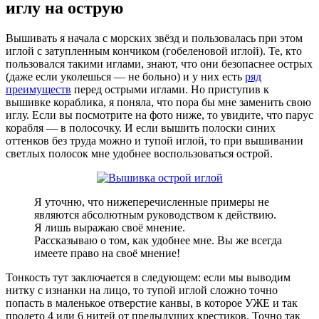
иглу на острую
Вышивать я начала с морских звёзд и пользовалась при этом
иглой с затупленным кончиком (гобеленовой иглой). Те, кто
пользовался такими иглами, знают, что они безопаснее острых
(даже если уколешься — не больно) и у них есть
ряд
преимуществ
перед острыми иглами. Но приступив к
вышивке кораблика, я поняла, что пора бы мне заменить свою
иглу. Если вы посмотрите на фото ниже, то увидите, что парус
корабля — в полосочку. И если вышить полоски синих
оттенков без труда можно и тупой иглой, то при вышивании
светлых полосок мне удобнее воспользоваться острой.
Я уточню, что нижеперечисленные примеры не
являются абсолютным руководством к действию.
Я лишь выражаю своё мнение.
Рассказываю о том, как удобнее мне. Вы же всегда
имеете право на своё мнение!
Тонкость тут заключается в следующем: если мы выводим
нитку с изнанки на лицо, то тупой иглой сложно точно
попасть в маленькое отверстие канвы, в которое УЖЕ и так
продето 4 или 6 нитей от предыдущих крестиков. Точно так