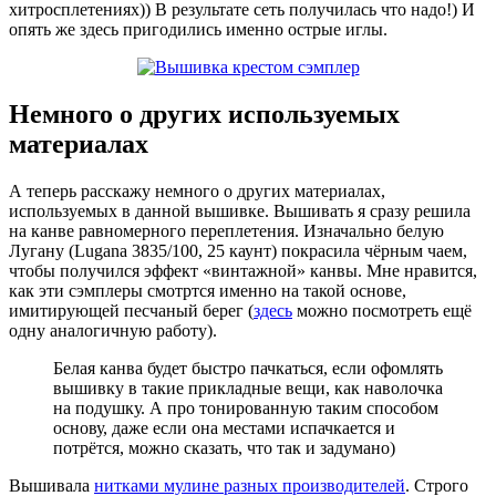
хитросплетениях)) В результате сеть получилась что надо!) И
опять же здесь пригодились именно острые иглы.
Немного о других используемых
материалах
А теперь расскажу немного о других материалах,
используемых в данной вышивке. Вышивать я сразу решила
на канве равномерного переплетения. Изначально белую
Лугану (Lugana 3835/100, 25 каунт) покрасила чёрным чаем,
чтобы получился эффект «винтажной» канвы. Мне нравится,
как эти сэмплеры смотртся именно на такой основе,
имитирующей песчаный берег (
здесь
можно посмотреть ещё
одну аналогичную работу).
Белая канва будет быстро пачкаться, если офомлять
вышивку в такие прикладные вещи, как наволочка
на подушку. А про тонированную таким способом
основу, даже если она местами испачкается и
потрётся, можно сказать, что так и задумано)
Вышивала
нитками мулине разных производителей
. Строго