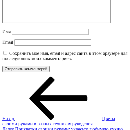
Имя
Email
Сохранить моё имя, email и адрес сайта в этом браузере для
последующих моих комментариев.
Навигация
Предыдущая
запись:
по
записям
Назад
Цветы
своими руками в разных техниках рукоделия
Следующая
Далее
Прихватки своими руками: украсьте любимую кухню