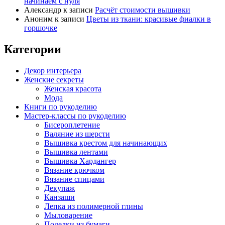
начинаем с нуля
Александр
к записи
Расчёт стоимости вышивки
Аноним
к записи
Цветы из ткани: красивые фиалки в
горшочке
Категории
Декор интерьера
Женские секреты
Женская красота
Мода
Книги по рукоделию
Мастер-классы по рукоделию
Бисероплетение
Валяние из шерсти
Вышивка крестом для начинающих
Вышивка лентами
Вышивка Хардангер
Вязание крючком
Вязание спицами
Декупаж
Канзаши
Лепка из полимерной глины
Мыловарение
Поделки из бумаги