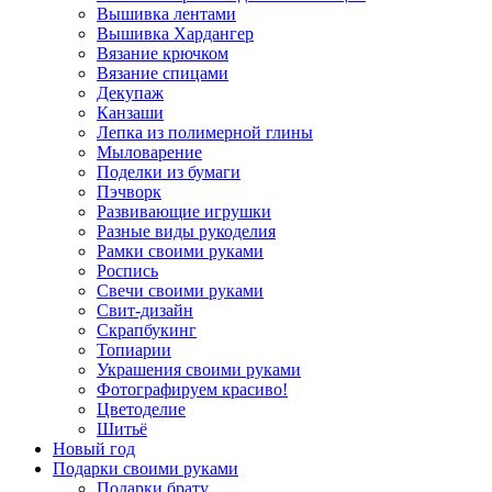
Вышивка лентами
Вышивка Хардангер
Вязание крючком
Вязание спицами
Декупаж
Канзаши
Лепка из полимерной глины
Мыловарение
Поделки из бумаги
Пэчворк
Развивающие игрушки
Разные виды рукоделия
Рамки своими руками
Роспись
Свечи своими руками
Свит-дизайн
Скрапбукинг
Топиарии
Украшения своими руками
Фотографируем красиво!
Цветоделие
Шитьё
Новый год
Подарки своими руками
Подарки брату