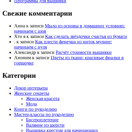
Программы для вышивки
Свежие комментарии
Анна
к записи
Мыло из основы в домашних условиях:
начинаем с азов
Хто я
к записи
Как сделать звёздочки счастья из бумаги
.
к записи
Как плести фенечки из ниток мулине:
начинаем с нуля
Александр
к записи
Расчёт стоимости вышивки
Аноним
к записи
Цветы из ткани: красивые фиалки в
горшочке
Категории
Декор интерьера
Женские секреты
Женская красота
Мода
Книги по рукоделию
Мастер-классы по рукоделию
Бисероплетение
Валяние из шерсти
Вышивка крестом для начинающих