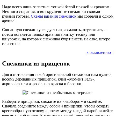
Надо всего лишь запастись тонкой белой пряжей и крючком.
Немного старания, и вот кружевные снежинки своими
руками готовы.
Схемы вязания снежинок
мы собрали в одном
архиве!
Связанную снежинку следует накрахмалить, отутюжить, а
потом останется только привязать нитку, тесьму или
шнурочек, на которых снежинка будет висеть на елке, шторе
или стене.
к оглавлению ↑
Снежинки из прищепок
Для изготовления такой оригинальной снежинки нам нужно
восемь деревянных прищепок, клей «Момент Гель»,
акриловая или аэрозольная краска и блестки.
Разберите прищепки, сложите их «наоборот» и склейте.
Сначала соедините между собой 4 прищепки, чтобы создать
крестообразную основу, а потом между каждой парой вклейте
еще по одной штуке. К одному из лучей приклейте ленточку-