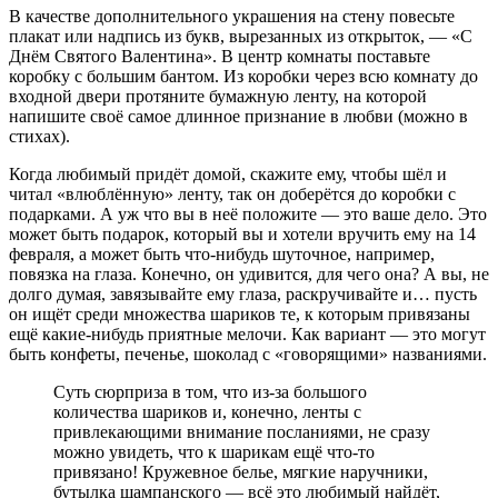
В качестве дополнительного украшения на стену повесьте
плакат или надпись из букв, вырезанных из открыток, — «C
Днём Святого Валентина». В центр комнаты поставьте
коробку с большим бантом. Из коробки через всю комнату до
входной двери протяните бумажную ленту, на которой
напишите своё самое длинное признание в любви (можно в
стихах).
Когда любимый придёт домой, скажите ему, чтобы шёл и
читал «влюблённую» ленту, так он доберётся до коробки с
подарками. А уж что вы в неё положите — это ваше дело. Это
может быть подарок, который вы и хотели вручить ему на 14
февраля, а может быть что-нибудь шуточное, например,
повязка на глаза. Конечно, он удивится, для чего она? А вы, не
долго думая, завязывайте ему глаза, раскручивайте и… пусть
он ищёт среди множества шариков те, к которым привязаны
ещё какие-нибудь приятные мелочи. Как вариант — это могут
быть конфеты, печенье, шоколад с «говорящими» названиями.
Суть сюрприза в том, что из-за большого
количества шариков и, конечно, ленты с
привлекающими внимание посланиями, не сразу
можно увидеть, что к шарикам ещё что-то
привязано! Кружевное белье, мягкие наручники,
бутылка шампанского — всё это любимый найдёт,