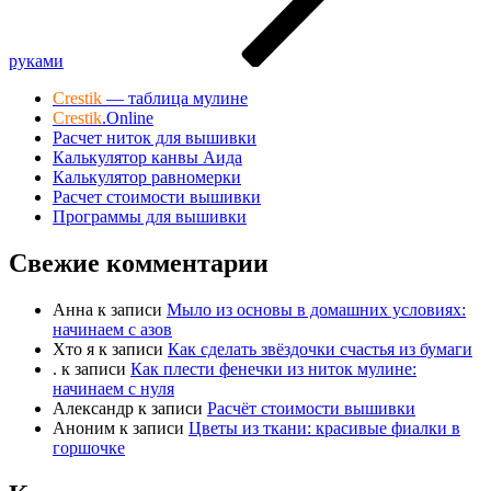
руками
Crestik
— таблица мулине
Crestik
.Online
Расчет ниток для вышивки
Калькулятор канвы Аида
Калькулятор равномерки
Расчет стоимости вышивки
Программы для вышивки
Свежие комментарии
Анна
к записи
Мыло из основы в домашних условиях:
начинаем с азов
Хто я
к записи
Как сделать звёздочки счастья из бумаги
.
к записи
Как плести фенечки из ниток мулине:
начинаем с нуля
Александр
к записи
Расчёт стоимости вышивки
Аноним
к записи
Цветы из ткани: красивые фиалки в
горшочке