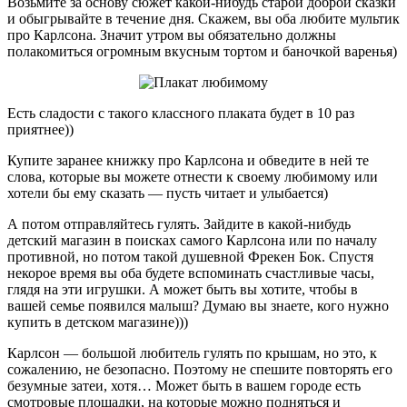
Возьмите за основу сюжет какой-нибудь старой доброй сказки
и обыгрывайте в течение дня. Скажем, вы оба любите мультик
про Карлсона. Значит утром вы обязательно должны
полакомиться огромным вкусным тортом и баночкой варенья)
Есть сладости с такого классного плаката будет в 10 раз
приятнее))
Купите заранее книжку про Карлсона и обведите в ней те
слова, которые вы можете отнести к своему любимому или
хотели бы ему сказать — пусть читает и улыбается)
А потом отправляйтесь гулять. Зайдите в какой-нибудь
детский магазин в поисках самого Карлсона или по началу
противной, но потом такой душевной Фрекен Бок. Спустя
некорое время вы оба будете вспоминать счастливые часы,
глядя на эти игрушки. А может быть вы хотите, чтобы в
вашей семье появился малыш? Думаю вы знаете, кого нужно
купить в детском магазине)))
Карлсон — большой любитель гулять по крышам, но это, к
сожалению, не безопасно. Поэтому не спешите повторять его
безумные затеи, хотя… Может быть в вашем городе есть
смотровые площадки, на которые можно подняться и