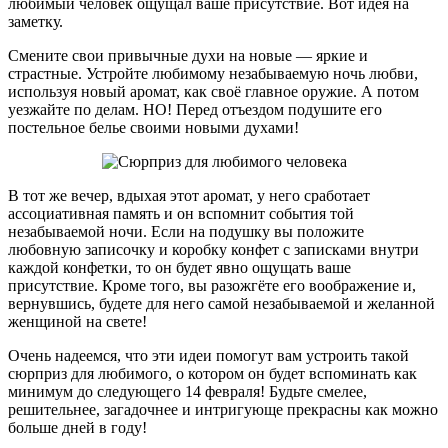
любимый человек ощущал ваше присутствие. Вот идея на
заметку.
Смените свои привычные духи на новые — яркие и
страстные. Устройте любимому незабываемую ночь любви,
используя новый аромат, как своё главное оружие. А потом
уезжайте по делам. НО! Перед отъездом подушите его
постельное белье своими новыми духами!
В тот же вечер, вдыхая этот аромат, у него сработает
ассоциативная память и он вспомнит события той
незабываемой ночи. Если на подушку вы положите
любовную записочку и коробку конфет с записками внутри
каждой конфетки, то он будет явно ощущать ваше
присутствие. Кроме того, вы разожгёте его воображение и,
вернувшись, будете для него самой незабываемой и желанной
женщиной на свете!
Очень надеемся, что эти идеи помогут вам устроить такой
сюрприз для любимого, о котором он будет вспоминать как
минимум до следующего 14 февраля! Будьте смелее,
решительнее, загадочнее и интригующе прекрасны как можно
больше дней в году!