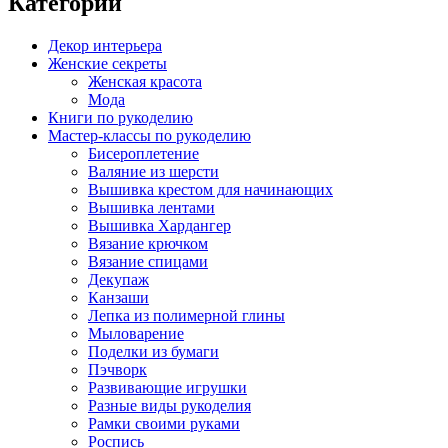
Категории
Декор интерьера
Женские секреты
Женская красота
Мода
Книги по рукоделию
Мастер-классы по рукоделию
Бисероплетение
Валяние из шерсти
Вышивка крестом для начинающих
Вышивка лентами
Вышивка Хардангер
Вязание крючком
Вязание спицами
Декупаж
Канзаши
Лепка из полимерной глины
Мыловарение
Поделки из бумаги
Пэчворк
Развивающие игрушки
Разные виды рукоделия
Рамки своими руками
Роспись