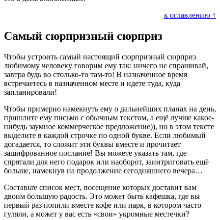
к оглавлению ↑
Самый сюрпризный сюрприз
Чтобы устроить самый настоящий сюрпризный сюрприз
любимому человеку говорим ему так: ничего не спрашивай,
завтра будь во столько-то там-то! В назначенное время
встречаетесь в назначенном месте и идете туда, куда
запланировали!
Чтобы примерно намекнуть ему о дальнейших планах на день,
пришлите ему письмо с обычным текстом, а ещё лучше какое-
нибудь заумное коммерческое предложение)), но в этом тексте
выделите в каждой строчке по одной букве. Если любимый
догадается, то сложит эти буквы вместе и прочитает
зашифрованное послание! Вы можете указать там, где
спрятали для него подарок или наоборот, заинтриговать ещё
больше, намекнув на продолжение сегодняшнего вечера…
Составьте список мест, посещение которых доставит вам
двоим большую радость. Это может быть кафешка, где вы
первый раз попили вместе кофе или парк, в котором часто
гуляли, а может у вас есть «свои» укромные местечки?