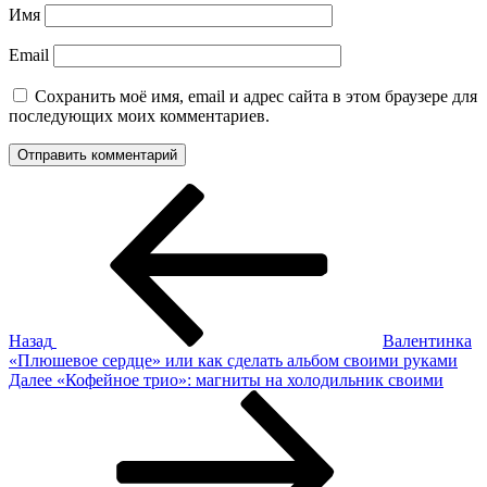
Имя
Email
Сохранить моё имя, email и адрес сайта в этом браузере для
последующих моих комментариев.
Навигация
Предыдущая
запись:
по
записям
Назад
Валентинка
«Плюшевое сердце» или как сделать альбом своими руками
Следующая
Далее
«Кофейное трио»: магниты на холодильник своими
запись