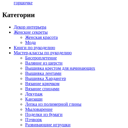
горшочке
Категории
Декор интерьера
Женские секреты
Женская красота
Мода
Книги по рукоделию
Мастер-классы по рукоделию
Бисероплетение
Валяние из шерсти
Вышивка крестом для начинающих
Вышивка лентами
Вышивка Хардангер
Вязание крючком
Вязание спицами
Декупаж
Канзаши
Лепка из полимерной глины
Мыловарение
Поделки из бумаги
Пэчворк
Развивающие игрушки