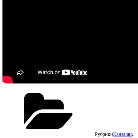
Рубрики
Канзаши
,