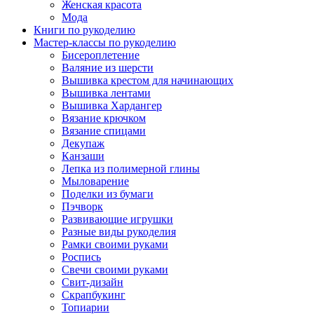
Женская красота
Мода
Книги по рукоделию
Мастер-классы по рукоделию
Бисероплетение
Валяние из шерсти
Вышивка крестом для начинающих
Вышивка лентами
Вышивка Хардангер
Вязание крючком
Вязание спицами
Декупаж
Канзаши
Лепка из полимерной глины
Мыловарение
Поделки из бумаги
Пэчворк
Развивающие игрушки
Разные виды рукоделия
Рамки своими руками
Роспись
Свечи своими руками
Свит-дизайн
Скрапбукинг
Топиарии