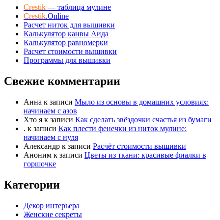
Crestik
— таблица мулине
Crestik
.Online
Расчет ниток для вышивки
Калькулятор канвы Аида
Калькулятор равномерки
Расчет стоимости вышивки
Программы для вышивки
Свежие комментарии
Анна
к записи
Мыло из основы в домашних условиях:
начинаем с азов
Хто я
к записи
Как сделать звёздочки счастья из бумаги
.
к записи
Как плести фенечки из ниток мулине:
начинаем с нуля
Александр
к записи
Расчёт стоимости вышивки
Аноним
к записи
Цветы из ткани: красивые фиалки в
горшочке
Категории
Декор интерьера
Женские секреты