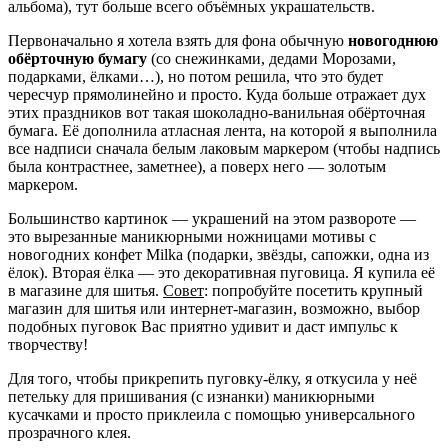
альбома), тут больше всего объёмных украшательств.
Первоначально я хотела взять для фона обычную
новогоднюю
обёрточную бумагу
(со снежинками, дедами Морозами,
подарками, ёлками…), но потом решила, что это будет
чересчур прямолинейно и просто. Куда больше отражает дух
этих праздников вот такая шоколадно-ванильная обёрточная
бумага. Её дополнила атласная лента, на которой я выполнила
все надписи сначала белым лаковым маркером (чтобы надпись
была контрастнее, заметнее), а поверх него — золотым
маркером.
Большинство картинок — украшений на этом развороте —
это вырезанные маникюрными ножницами мотивы с
новогодних конфет Milka (подарки, звёзды, сапожки, одна из
ёлок). Вторая ёлка — это декоративная пуговица. Я купила её
в магазине для шитья.
Совет
: попробуйте посетить крупный
магазин для шитья или интернет-магазин, возможно, выбор
подобных пуговок Вас приятно удивит и даст импульс к
творчеству!
Для того, чтобы прикрепить пуговку-ёлку, я откусила у неё
петельку для пришивания (с изнанки) маникюрными
кусачками и просто приклеила с помощью универсального
прозрачного клея.