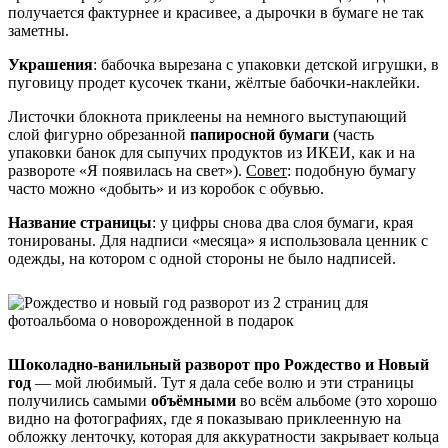
получается фактурнее и красивее, а дырочки в бумаге не так
заметны.
Украшения
: бабочка вырезана с упаковки детской игрушки, в
пуговицу продет кусочек ткани, жёлтые бабочки-наклейки.
Листочки блокнота приклеены на немного выступающий
слой фигурно обрезанной
папиросной бумаги
(часть
упаковки банок для сыпучих продуктов из ИКЕИ, как и на
развороте «Я появилась на свет»).
Совет
: подобную бумагу
часто можно «добыть» и из коробок с обувью.
Название страницы
: у цифры снова два слоя бумаги, края
тонированы. Для надписи «месяца» я использовала ценник с
одежды, на котором с одной стороны не было надписей.
Шоколадно-ванильный разворот про Рождество и Новый
год
— мой любимый. Тут я дала себе волю и эти страницы
получились самыми
объёмными
во всём альбоме (это хорошо
видно на фотографиях, где я показываю приклеенную на
обложку ленточку, которая для аккуратности закрывает кольца