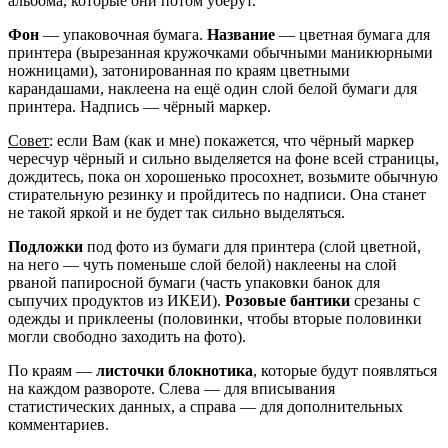
альбома, которые они потом уберут.
Фон
— упаковочная бумага.
Название
— цветная бумага для
принтера (вырезанная кружочками обычными маникюрными
ножницами), затонированная по краям цветными
карандашами, наклеена на ещё один слой белой бумаги для
принтера. Надпись — чёрный маркер.
Совет
: если Вам (как и мне) покажется, что чёрный маркер
чересчур чёрный и сильно выделяется на фоне всей страницы,
дождитесь, пока он хорошенько просохнет, возьмите обычную
стирательную резинку и пройдитесь по надписи. Она станет
не такой яркой и не будет так сильно выделяться.
Подложки
под фото из бумаги для принтера (слой цветной,
на него — чуть поменьше слой белой) наклеены на слой
рваной папиросной бумаги (часть упаковки банок для
сыпучих продуктов из ИКЕИ).
Розовые бантики
срезаны с
одежды и приклеены (половинки, чтобы вторые половинки
могли свободно заходить на фото).
По краям —
листочки блокнотика
, которые будут появляться
на каждом развороте. Слева — для вписывания
статистических данных, а справа — для дополнительных
комментариев.