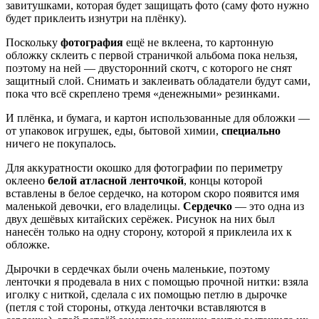
завитушками, которая будет защищать фото (саму фото нужно
будет приклеить изнутри на плёнку).
Поскольку
фотография
ещё не вклеена, то картонную
обложку склеить с первой страничкой альбома пока нельзя,
поэтому на ней — двусторонний скотч, с которого не снят
защитный слой. Снимать и заклеивать обладатели будут сами,
пока что всё скреплено тремя «денежными» резинками.
И плёнка, и бумага, и картон использованные для обложки —
от упаковок игрушек, еды, бытовой химии,
специально
ничего не покупалось.
Для аккуратности окошко для фотографии по периметру
оклеено
белой атласной ленточкой
, концы которой
вставлены в белое сердечко, на котором скоро появится имя
маленькой девочки, его владелицы.
Сердечко
— это одна из
двух дешёвых китайских серёжек. Рисунок на них был
нанесён только на одну сторону, которой я приклеила их к
обложке.
Дырочки в сердечках были очень маленькие, поэтому
ленточки я продевала в них с помощью прочной нитки: взяла
иголку с ниткой, сделала с их помощью петлю в дырочке
(петля с той стороны, откуда ленточки вставляются в