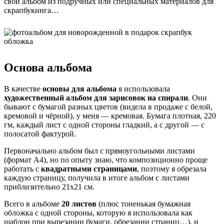
свой альбом из подручных или специальных материалов для
скрапбукинга…
Основа альбома
В качестве
основы для альбома
я использовала
художественный альбом для зарисовок на спирали
. Они
бывают с бумагой разных цветов (видела в продаже с белой,
кремовой и чёрной), у меня — кремовая. Бумага плотная, 220
гм, каждый лист с одной стороны гладкий, а с другой — с
полосатой фактурой.
Первоначально альбом был с прямоугольными листами
(формат А4), но по опыту знаю, что композиционно проще
работать с
квадратными страницами
, поэтому я обрезала
каждую страницу, получила в итоге альбом с листами
приблизительно 21х21 см.
Всего в альбоме
20 листов
(плюс тоненькая бумажная
обложка с одной стороны, которую я использовала как
шаблон при вырезании бумаги, обрезании страниц…), и