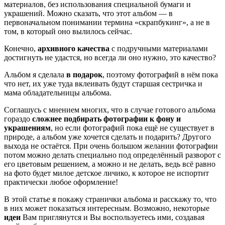
материалов, без использования специальной бумаги и
украшений. Можно сказать, что этот альбом — в
первоначальном понимании термина «скрапбукинг», а не в
том, в который оно вылилось сейчас.
Конечно,
архивного качества
с подручными материалами
достигнуть не удастся, но всегда ли оно нужно, это качество?
Альбом я сделала
в подарок
, поэтому фотографий в нём пока
что нет, их уже туда вклеивать будут старшая сестричка и
мама обладательницы альбома.
Соглашусь с мнением многих, что в случае готового альбома
гораздо
сложнее подбирать фотографии к фону и
украшениям
, но если фотографий пока ещё не существует в
природе, а альбом уже хочется сделать и подарить? Другого
выхода не остаётся. При очень большом желании фотографии
потом можно делать специально под определённый разворот с
его цветовым решением, а можно и не делать, ведь всё равно
на фото будет милое детское личико, к которое не испортит
практически любое оформление!
В этой статье я покажу странички альбома и расскажу то, что
в них может показаться интересным. Возможно, некоторые
идеи
Вам приглянутся и Вы воспользуетесь ими, создавая