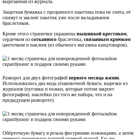
вырезанная из журнала.
Защитная бумажка с прозрачного пакетика пока не снята, её
снимут и заклеят пакетик уже после вкладывания
браслетиков.
Кроме этого странички украшены
вышивкой крестиком
,
сердечком из
сотканного
браслетика,
связанным крючком
цветочком и наклеек (из обычного магазина канцтоваров).
Разворот для двух фотографий
первого месяца жизни
.
Использовались два вида упаковочной бумаги, вырезки из
журналов (пуговки и ножки, которые потом закроет
фотография), наклейки (из того же набора, что и на
предыдущем развороте).
Обёрточную бумагу я резала фигурными ножницами, а затем
немного тонировала золотой гелевой ручкой. Ею же