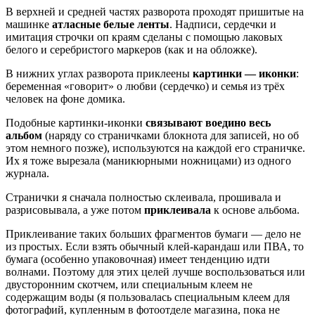
В верхней и средней частях разворота проходят пришитые на
машинке
атласные белые ленты
. Надписи, сердечки и
имитация строчки оп краям сделаны с помощью лаковых
белого и серебристого маркеров (как и на обложке).
В нижних углах разворота приклеены
картинки — иконки
:
беременная «говорит» о любви (сердечко) и семья из трёх
человек на фоне домика.
Подобные картинки-иконки
связывают воедино весь
альбом
(наряду со страничками блокнота для записей, но об
этом немного позже), используются на каждой его страничке.
Их я тоже вырезала (маникюрными ножницами) из одного
журнала.
Странички я сначала полностью склеивала, прошивала и
разрисовывала, а уже потом
приклеивала
к основе альбома.
Приклеивание таких больших фрагментов бумаги — дело не
из простых. Если взять обычный клей-карандаш или ПВА, то
бумага (особенно упаковочная) имеет тенденцию идти
волнами. Поэтому для этих целей лучше воспользоваться или
двусторонним скотчем, или специальным клеем не
содержащим воды (я пользовалась специальным клеем для
фотографий, купленным в фотоотделе магазина, пока не