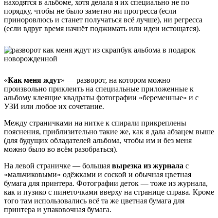
находятся в альбоме, хотя делала я их специально не по
порядку, чтобы не было заметно ни прогресса (если
приноровлюсь и станет получаться всё лучше), ни регресса
(если вдруг время начнёт поджимать или идеи истощатся).
«
Как меня ждут
» — разворот, на котором можно
произвольно приклеить на специальные приложенные к
альбому клеящие квадраты фотографии «беременные» и с
УЗИ или любое их сочетание.
Между страничками на нитке к спирали прикреплены
пояснения, приблизительно такие же, как я дала абзацем выше
(для будущих обладателей альбома, чтобы им и без меня
можно было во всём разобраться).
На левой страничке — большая
вырезка из журнала
с
«мальчиковыми» одёжками и соской и обычная цветная
бумага для принтера. Фотографии деток — тоже из журнала,
как и пузико с пинеточками вверху на странице справа. Кроме
того там использовались всё та же цветная бумага для
принтера и упаковочная бумага.