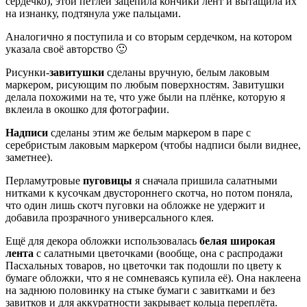
сердечко), этой петлёй зацепила кончики лент и вытащила их
на изнанку, подтянула уже пальцами.
Аналогично я поступила и со вторым сердечком, на котором
указала своё авторство 🙂
Рисунки-
завитушки
сделаны вручную, белым лаковым
маркером, рисующим по любым поверхностям. Завитушки
делала похожими на те, что уже были на плёнке, которую я
вклеила в окошко для фотографии.
Надписи
сделаны этим же белым маркером в паре с
серебристым лаковым маркером (чтобы надписи были виднее,
заметнее).
Перламутровые
пуговицы
я сначала пришила салатными
нитками к кусочкам двустороннего скотча, но потом поняла,
что один лишь скотч пуговки на обложке не удержит и
добавила прозрачного универсального клея.
Ещё для декора обложки использовалась
белая широкая
лента
с салатными цветочками (вообще, она с распродажи
Пасхальных товаров, но цветочки так подошли по цвету к
бумаге обложки, что я не сомневаясь купила её). Она наклеена
на заднюю половинку на стыке бумаги с завитками и без
завитков и для аккуратности закрывает кольца переплёта.