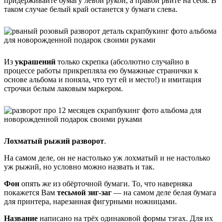
придерживайте бумагу левой рукой, а правой рвите на себя. В
таком случае белый край останется у бумаги слева.
Из
украшений
только скрепка (абсолютно случайно в
процессе работы прикрепляла ею бумажные странички к
основе альбома и поняла, что тут ей и место!) и имитация
строчки белым лаковым маркером.
Лохматый рыжий разворот
.
На самом деле, он не настолько уж лохматый и не настолько
уж рыжий, но условно можно назвать и так.
Фон
опять же из обёрточной бумаги. То, что наверняка
покажется Вам
тесьмой зиг-заг
— на самом деле белая бумага
для принтера, нарезанная фигурными ножницами.
Название
написано на трёх одинаковой формы тэгах. Для их