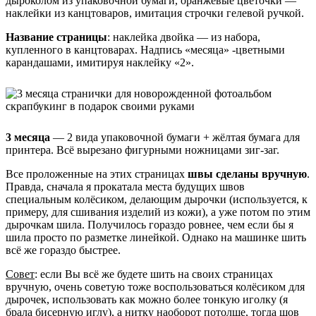
дыроколом из упаковочной бумаги, оранжевые цветочки —
наклейки из канцтоваров, имитация строчки гелевой ручкой.
Название страницы
: наклейка двойка — из набора,
купленного в канцтоварах. Надпись «месяца» -цветными
карандашами, имитируя наклейку «2».
3 месяца
— 2 вида упаковочной бумаги + жёлтая бумага для
принтера. Всё вырезано фигурными ножницами зиг-заг.
Все проложенные на этих страницах
швы сделаны вручную
.
Правда, сначала я прокатала места будущих швов
специальным колёсиком, делающим дырочки (используется, к
примеру, для сшивания изделий из кожи), а уже потом по этим
дырочкам шила. Получилось гораздо ровнее, чем если бы я
шила просто по разметке линейкой. Однако на машинке шить
всё же гораздо быстрее.
Совет
: если Вы всё же будете шить на своих страницах
вручную, очень советую тоже воспользоваться колёсиком для
дырочек, использовать как можно более тонкую иголку (я
брала бисерную иглу), а нитку наоборот потолще, тогда шов