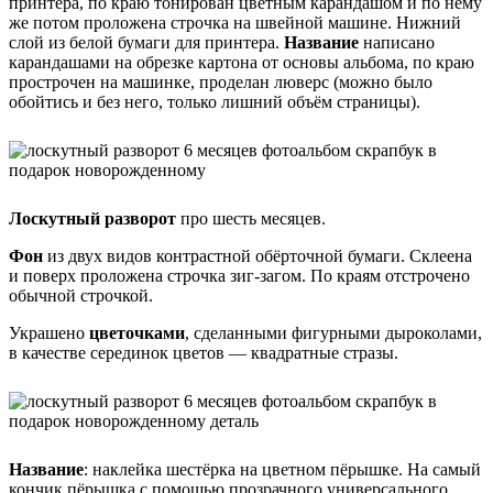
принтера, по краю тонирован цветным карандашом и по нему
же потом проложена строчка на швейной машине. Нижний
слой из белой бумаги для принтера.
Название
написано
карандашами на обрезке картона от основы альбома, по краю
прострочен на машинке, проделан люверс (можно было
обойтись и без него, только лишний объём страницы).
Лоскутный разворот
про шесть месяцев.
Фон
из двух видов контрастной обёрточной бумаги. Склеена
и поверх проложена строчка зиг-загом. По краям отстрочено
обычной строчкой.
Украшено
цветочками
, сделанными фигурными дыроколами,
в качестве серединок цветов — квадратные стразы.
Название
: наклейка шестёрка на цветном пёрышке. На самый
кончик пёрышка с помощью прозрачного универсального