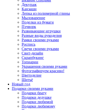
Вязание спицами
Декупаж
Канзаши
Лепка из полимерной глины
Мыловарение
Поделки из бумаги
Пэчворк
Развивающие игрушки
Разные виды рукоделия
Рамки своими руками
Роспись
Свечи своими руками
Свит-дизайн
Скрапбукинг
Топиарии
Украшения своими руками
Фотографируем красиво!
Цветоделие
Шитьё
Новый год
Подарки своими руками
Подарки брату
Подарки дедушке
Подарки любимой
Подарки любимому