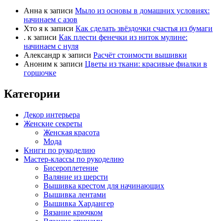
Анна
к записи
Мыло из основы в домашних условиях:
начинаем с азов
Хто я
к записи
Как сделать звёздочки счастья из бумаги
.
к записи
Как плести фенечки из ниток мулине:
начинаем с нуля
Александр
к записи
Расчёт стоимости вышивки
Аноним
к записи
Цветы из ткани: красивые фиалки в
горшочке
Категории
Декор интерьера
Женские секреты
Женская красота
Мода
Книги по рукоделию
Мастер-классы по рукоделию
Бисероплетение
Валяние из шерсти
Вышивка крестом для начинающих
Вышивка лентами
Вышивка Хардангер
Вязание крючком