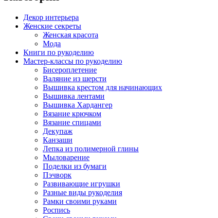
Декор интерьера
Женские секреты
Женская красота
Мода
Книги по рукоделию
Мастер-классы по рукоделию
Бисероплетение
Валяние из шерсти
Вышивка крестом для начинающих
Вышивка лентами
Вышивка Хардангер
Вязание крючком
Вязание спицами
Декупаж
Канзаши
Лепка из полимерной глины
Мыловарение
Поделки из бумаги
Пэчворк
Развивающие игрушки
Разные виды рукоделия
Рамки своими руками
Роспись