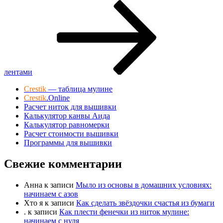
запись
лентами
Crestik
— таблица мулине
Crestik
.Online
Расчет ниток для вышивки
Калькулятор канвы Аида
Калькулятор равномерки
Расчет стоимости вышивки
Программы для вышивки
Свежие комментарии
Анна
к записи
Мыло из основы в домашних условиях:
начинаем с азов
Хто я
к записи
Как сделать звёздочки счастья из бумаги
.
к записи
Как плести фенечки из ниток мулине:
начинаем с нуля