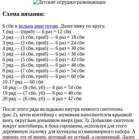
Схема вязания:
6 сбн в
кольцо амигуруми
. Далее вяжу по кругу.
1 ряд — (приб) — 6 раз = 12 сбн
2 ряд — (1 сбн, приб) — 6 раз = 18 сбн
3 ряд — (2 сбн, приб) — 6 раз = 24 сбн
4 ряд — (3 сбн, приб) — 6 раз = 30 сбн
5 ряд — (4 сбн, приб) — 6 раз = 36 сбн
6 ряд — (5 сбн, приб) — 6 раз = 42 сбн
7 ряд — (6 сбн, приб) — 6 раз = 48 сбн
8 ряд — (7 сбн, приб) — 6 раз = 54 сбн
9 ряд — (8 сбн, приб) — 6 раз = 60 сбн
10-17 ряд — 60 сбн
18 ряд — (8 сбн, уб) — 6 раз = 54 сбн
19 ряд — (7 сбн, уб) — 6 раз = 48 сбн
20 ряд — (6 сбн, уб) — 6 раз = 42 сбн
После этого ряда вкладываю внутрь немного синтепона
(рис.2), затем контейнер с шумовым наполнителем крышкой
вниз, округлым донышком вверх (рис.3). Добавляю синтепон
вокруг контейнера, в бока горошины, используя для этого
деревянную палочку для кутикулы из маникюрного набора. А
именно тот её конец, который не острый, а скошенный. Далее