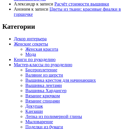
Александр
к записи
Расчёт стоимости вышивки
Аноним
к записи
Цветы из ткани: красивые фиалки в
горшочке
Категории
Декор интерьера
Женские секреты
Женская красота
Мода
Книги по рукоделию
Мастер-классы по рукоделию
Бисероплетение
Валяние из шерсти
Вышивка крестом для начинающих
Вышивка лентами
Вышивка Хардангер
Вязание крючком
Вязание спицами
Декупаж
Канзаши
Лепка из полимерной глины
Мыловарение
Поделки из бумаги