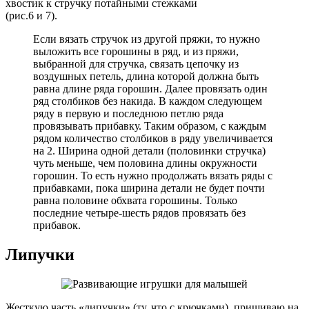
хвостик к стручку потайными стежками
(рис.6 и 7).
Если вязать стручок из другой пряжи, то нужно
выложить все горошины в ряд, и из пряжи,
выбранной для стручка, связать цепочку из
воздушных петель, длина которой должна быть
равна длине ряда горошин. Далее провязать один
ряд столбиков без накида. В каждом следующем
ряду в первую и последнюю петлю ряда
провязывать прибавку. Таким образом, с каждым
рядом количество столбиков в ряду увеличивается
на 2. Ширина одной детали (половинки стручка)
чуть меньше, чем половина длины окружности
горошин. То есть нужно продолжать вязать ряды с
прибавками, пока ширина детали не будет почти
равна половине обхвата горошины. Только
последние четыре-шесть рядов провязать без
прибавок.
Липучки
Жесткую часть «липучки» (ту, что с крючками), пришиваю на