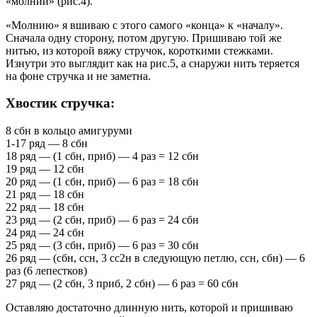
«молнии» (рис.4).
«Молнию» я вшиваю с этого самого «конца» к «началу».
Сначала одну сторону, потом другую. Пришиваю той же
нитью, из которой вяжу стручок, короткими стежками.
Изнутри это выглядит как на рис.5, а снаружи нить теряется
на фоне стручка и не заметна.
Хвостик стручка:
8 сбн в кольцо амигуруми
1-17 ряд — 8 сбн
18 ряд — (1 сбн, приб) — 4 раз = 12 сбн
19 ряд — 12 сбн
20 ряд — (1 сбн, приб) — 6 раз = 18 сбн
21 ряд — 18 сбн
22 ряд — 18 сбн
23 ряд — (2 сбн, приб) — 6 раз = 24 сбн
24 ряд — 24 сбн
25 ряд — (3 сбн, приб) — 6 раз = 30 сбн
26 ряд — (сбн, ссн, 3 сс2н в следующую петлю, ссн, сбн) — 6
раз (6 лепестков)
27 ряд — (2 сбн, 3 приб, 2 сбн) — 6 раз = 60 сбн
Оставляю достаточно длинную нить, которой и пришиваю