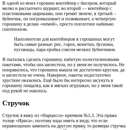
В одной из моих горошин контейнер с бисером, который
мелко и рассыпчато шуршит, во второй — контейнер с
пластиковыми шариками, они гремят звонче, в третьей –
бубенчик, он погромыхивает и позвякивает, а четвертую
горошину я делаю «немой», просто поплотнее набиваю
синтепоном.
Наполнители для контейнеров в горошинах могут
быть самые разные: рис, горох, монетки, бусинки,
пуговицы, пара-тройка совсем мелких бубенчиков.
Я пыталась сделать горошину, набитую полиэтиленовыми
пакетами, чтобы она шелестела, но у меня не получилось. Не
понравилось, что горошина вышла не достаточно круглая, да
и шелестела не очень. Наверное, пакеты недостаточно
хрусткие оказались. Ещё было бы интересно засунуть в
горошину пищалку, как в мягких игрушках, но у меня такой
под рукой не нашлось.
Стручок
Стручок я вяжу из «Нарцисса» крючком №1,3. Эта пряжа
толще «Ириса», поэтому надо иметь в виду, что если
неравноценно заменить на другую пряжу, то размеры стручка