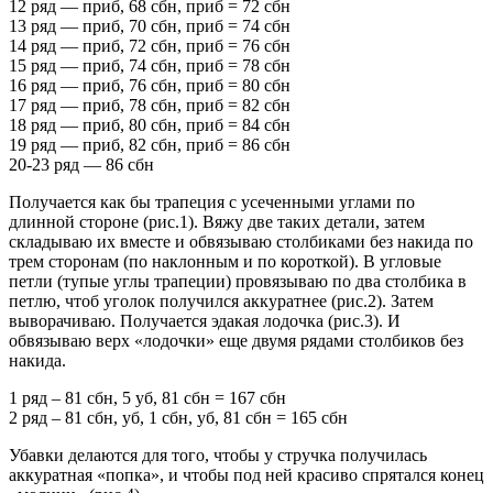
12 ряд — приб, 68 сбн, приб = 72 сбн
13 ряд — приб, 70 сбн, приб = 74 сбн
14 ряд — приб, 72 сбн, приб = 76 сбн
15 ряд — приб, 74 сбн, приб = 78 сбн
16 ряд — приб, 76 сбн, приб = 80 сбн
17 ряд — приб, 78 сбн, приб = 82 сбн
18 ряд — приб, 80 сбн, приб = 84 сбн
19 ряд — приб, 82 сбн, приб = 86 сбн
20-23 ряд — 86 сбн
Получается как бы трапеция с усеченными углами по
длинной стороне (рис.1). Вяжу две таких детали, затем
складываю их вместе и обвязываю столбиками без накида по
трем сторонам (по наклонным и по короткой). В угловые
петли (тупые углы трапеции) провязываю по два столбика в
петлю, чтоб уголок получился аккуратнее (рис.2). Затем
выворачиваю. Получается эдакая лодочка (рис.3). И
обвязываю верх «лодочки» еще двумя рядами столбиков без
накида.
1 ряд – 81 сбн, 5 уб, 81 сбн = 167 сбн
2 ряд – 81 сбн, уб, 1 сбн, уб, 81 сбн = 165 сбн
Убавки делаются для того, чтобы у стручка получилась
аккуратная «попка», и чтобы под ней красиво спрятался конец