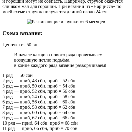
и горошин могут не совпасть. Например, стручок окажется
слишком мал для горошин. При вязании из «Нарцисса» по
моей схеме стручок получается длиной около 24 см.
Схема вязания:
Цепочка из 50 вп
В начале каждого нового ряда провязываем
воздушную петлю подъёма,
в конце каждого ряда вязание разворачиваем!
1 ряд — 50 сбн
2 ряд — приб, 48 сбн, приб = 52 сбн
3 ряд — приб, 50 сбн, приб = 54 сбн
4 ряд — приб, 52 сбн, приб = 56 сбн
5 ряд — приб, 54 сбн, приб = 58 сбн
6 ряд — приб, 56 сбн, приб = 60 сбн
7 ряд — приб, 58 сбн, приб = 62 сбн
8 ряд — приб, 60 сбн, приб = 64 сбн
9 ряд — приб, 62 сбн, приб = 66 сбн
10 ряд — приб, 64 сбн, приб = 68 сбн
11 ряд — приб, 66 сбн, приб = 70 сбн