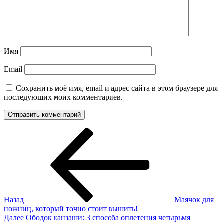
Имя
Email
Сохранить моё имя, email и адрес сайта в этом браузере для
последующих моих комментариев.
Навигация
Предыдущая
запись:
по
записям
Назад
Маячок для
ножниц, который точно стоит вышить!
Следующая
Далее
Ободок канзаши: 3 способа оплетения четырьмя