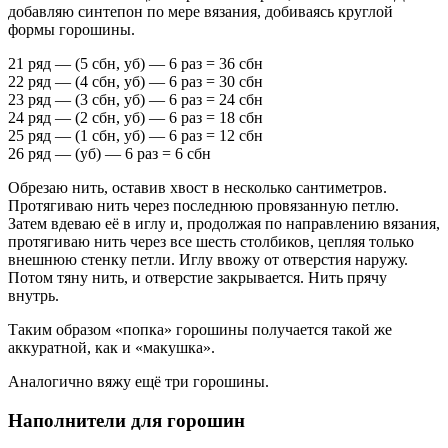
добавляю синтепон по мере вязания, добиваясь круглой
формы горошины.
21 ряд — (5 сбн, уб) — 6 раз = 36 сбн
22 ряд — (4 сбн, уб) — 6 раз = 30 сбн
23 ряд — (3 сбн, уб) — 6 раз = 24 сбн
24 ряд — (2 сбн, уб) — 6 раз = 18 сбн
25 ряд — (1 сбн, уб) — 6 раз = 12 сбн
26 ряд — (уб) — 6 раз = 6 сбн
Обрезаю нить, оставив хвост в несколько сантиметров.
Протягиваю нить через последнюю провязанную петлю.
Затем вдеваю её в иглу и, продолжая по направлению вязания,
протягиваю нить через все шесть столбиков, цепляя только
внешнюю стенку петли. Иглу ввожу от отверстия наружу.
Потом тяну нить, и отверстие закрывается. Нить прячу
внутрь.
Таким образом «попка» горошины получается такой же
аккуратной, как и «макушка».
Аналогично вяжу ещё три горошины.
Наполнители для горошин