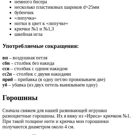
немного бисера
несколько пластиковых шариков d=25мм
бубенчик
«липучка»
нитки в цвет к «липучке»
крючки №1 и №1,3
швейная игла
Употребляемые сокращения:
вп
– воздушная петля
сбн
– столбик без накида
ссн
– столбик с одним накидом
сс2н
– столбик с двумя накидами
приб
– прибавка (в одну петлю провязываем две)
уб
– убавка (из двух петель вывязываем одну)
Горошины
Сначала свяжем для нашей развивающей игрушки
разноцветные горошины. Их я вяжу из «Ириса» крючком №1.
При такой толщине нити и крючка мои горошинки
получаются диаметром около 4 см.