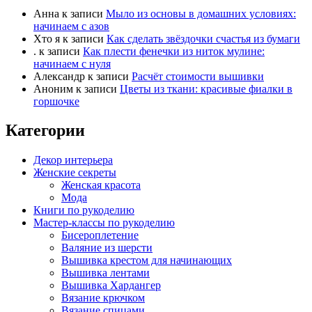
Анна
к записи
Мыло из основы в домашних условиях:
начинаем с азов
Хто я
к записи
Как сделать звёздочки счастья из бумаги
.
к записи
Как плести фенечки из ниток мулине:
начинаем с нуля
Александр
к записи
Расчёт стоимости вышивки
Аноним
к записи
Цветы из ткани: красивые фиалки в
горшочке
Категории
Декор интерьера
Женские секреты
Женская красота
Мода
Книги по рукоделию
Мастер-классы по рукоделию
Бисероплетение
Валяние из шерсти
Вышивка крестом для начинающих
Вышивка лентами
Вышивка Хардангер
Вязание крючком
Вязание спицами