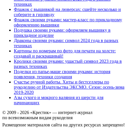
техниках
Флажок с вышивкой на люверсах: сшейте несколько и
соберите в гирлянду
Флажок своими руками: мастер-класс по прикладному
оформлению вышивки
Подушка своими руками: оформляем вышивку в
прикладное изделие
Драконы своими руками: символ 2024 года в разных
техниках
Картины по номерам по фото для печати на холсте:
создавай и раскрашивай!
Кролики своими руками: ушастый символ 2023 года в
разных техниках
Поделки из папье-маше своими руками: история
появления, техники создания
Счастье ручной работы. Хиты и бестселлеры по
рукоделию от Издательства ЭКСМО. Сезон: осень-зима
2019-2020
Азы сухого и мокрого валяния из шерсти для
начинающих
© 2009 - 2026 «Крестик» — интернет-журнал
по всевозможным видам рукоделия
Размещение материалов сайта на других ресурсах запрещено!