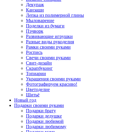
Декупаж
Канзаши
Лепка из полимерной глины
Мыловарение
Поделки из бумаги
Пэчворк
Развивающие игрушки
Разные виды рукоделия
Рамки своими руками
Роспись
Свечи своими руками
Свит-дизайн
Скрапбукинг
Топиарии
Украшения своими руками
Фотографируем красиво!
Цветоделие
Шитьё
Новый год
Подарки своими руками
Подарки брату
Подарки дедушке
Подарки любимой
Подарки любимому
Подарки маме