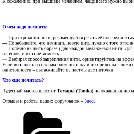
К сожалению, при вышивке меланжем, чаще всего нужно выбира
О чем надо помнить:
— При отрезании нити, рекомендуется резать её посередине са
— Не забывайте, что начинать новую нить нужно с того оттенк
— Полезно вышить образец для каждой меланжевой нити. Для э
оттенков и их сочетаемость.
— Выбирая способ закрепления нити, ориентируйтесь на эффек
Если вытащить из пастмы одну ниточку и по привычке сложить
однотонности – вытаскивайте из пастмы две ниточки.
Что еще почитать?
Чудесный мастер класс от
Тамары (Tomka
)
по окрашиванию му
Отзывы и работы наших форумчанок –
Здесь