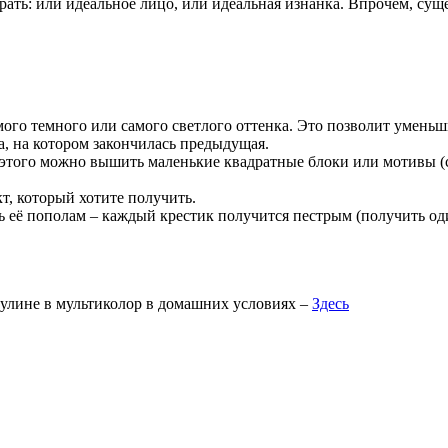
ть: или идеальное лицо, или идеальная изнанка. Впрочем, суще
мого темного или самого светлого оттенка. Это позволит уменьш
а, на котором закончилась предыдущая.
того можно вышить маленькие квадратные блоки или мотивы (се
т, который хотите получить.
 её пополам – каждый крестик получится пестрым (получить од
лине в мультиколор в домашних условиях –
Здесь