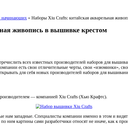
я начинающих
»
Наборы Xiu Crafts: китайская акварельная живо
ьная живопись в вышивке крестом
еречислить всех известных производителей наборов для вышива
компании есть свои отличительные черты, свои «изюминки», сво
 открывать для себя новых производителей наборов для вышиван
роизводителем — компанией Xiu Crafts (Хью Крафтc).
ые нам западные. Специалисты компании именно в этом и видят
по ним картины сами разработчики относят не иначе, как к про