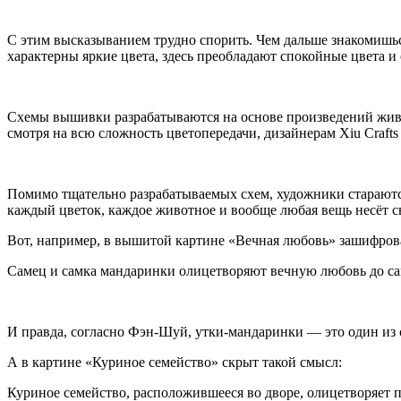
С этим высказыванием трудно спорить. Чем дальше знакомишься
характерны яркие цвета, здесь преобладают спокойные цвета и
Схемы вышивки разрабатываются на основе произведений жив
смотря на всю сложность цветопередачи, дизайнерам Xiu Crafts
Помимо тщательно разрабатываемых схем, художники стараютс
каждый цветок, каждое животное и вообще любая вещь несёт св
Вот, например, в вышитой картине «Вечная любовь» зашифров
Самец и самка мандаринки олицетворяют вечную любовь до с
И правда, согласно Фэн-Шуй, утки-мандаринки — это один и
А в картине «Куриное семейство» скрыт такой смысл:
Куриное семейство, расположившееся во дворе, олицетворяет 