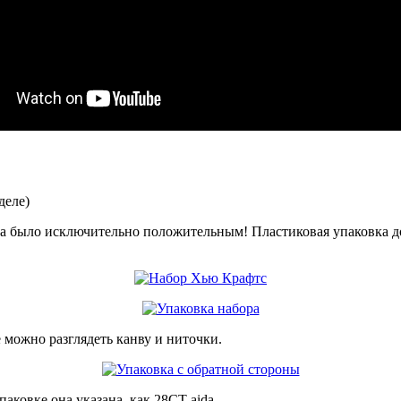
деле)
ора было исключительно положительным! Пластиковая упаковка д
 можно разглядеть канву и ниточки.
ковке она указана, как 28CT aida.