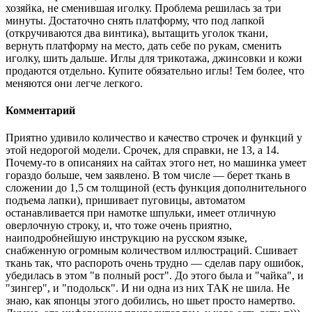
хозяйка, не сменившая иголку. Проблема решилась за три
минуты. Достаточно снять платформу, что под лапкой
(откручиваются два винтика), вытащить уголок ткани,
вернуть платформу на место, дать себе по рукам, сменить
иголку, шить дальше. Иглы для трикотажа, джинсовки и кожи
продаются отдельно. Купите обязательно иглы! Тем более, что
меняются они легче легкого.
Комментарий
Приятно удивило количество и качество строчек и функций у
этой недорогой модели. Срочек, для справки, не 13, а 14.
Почему-то в описаняих на сайтах этого нет, но машинка умеет
гораздо больше, чем заявлено. В том числе — берет ткань в
сложении до 1,5 см толщиной (есть функция дополнительного
подъема лапки), пришивает пуговицы, автоматом
останавливается при намотке шпульки, имеет отличную
оверлочную строку, и, что тоже очень приятно,
наиподробнейшую инструкцию на русском языке,
снабженную огромным количеством иллюстраций. Сшивает
ткань так, что распороть очень трудно — сделав пару ошибок,
убедилась в этом "в полный рост". До этого была и "чайка", и
"зингер", и "подольск". И ни одна из них ТАК не шила. Не
знаю, как японцы этого добились, но шьет просто намертво.