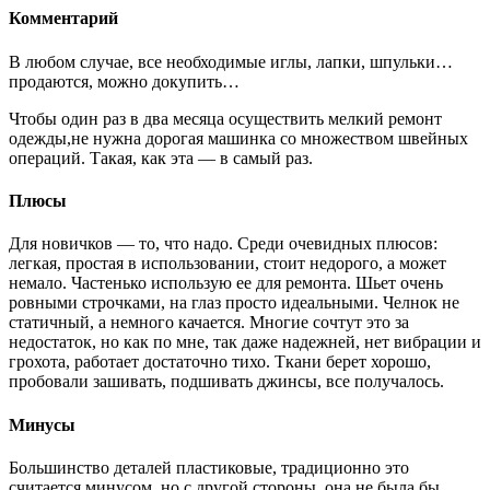
Комментарий
В любом случае, все необходимые иглы, лапки, шпульки…
продаются, можно докупить…
Чтобы один раз в два месяца осуществить мелкий ремонт
одежды,не нужна дорогая машинка со множеством швейных
операций. Такая, как эта — в самый раз.
Плюсы
Для новичков — то, что надо. Среди очевидных плюсов:
легкая, простая в использовании, стоит недорого, а может
немало. Частенько использую ее для ремонта. Шьет очень
ровными строчками, на глаз просто идеальными. Челнок не
статичный, а немного качается. Многие сочтут это за
недостаток, но как по мне, так даже надежней, нет вибрации и
грохота, работает достаточно тихо. Ткани берет хорошо,
пробовали зашивать, подшивать джинсы, все получалось.
Минусы
Большинство деталей пластиковые, традиционно это
считается минусом, но с другой стороны, она не была бы