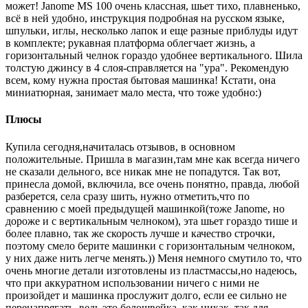
может! Janome MS 100 очень классная, шьет тихо, плавненько,
всё в ней удобно, инструкция подробная на русском языке,
шпульки, иглы, несколько лапок и еще разные приблуды идут
в комплекте; рукавная платформа облегчает жизнь, а
горизонтальный челнок гораздо удобнее вертикального. Шила
толстую джинсу в 4 слоя-справляется на "ура". Рекомендую
всем, кому нужна простая бытовая машинка! Кстати, она
миниатюрная, занимает мало места, что тоже удобно:)
Плюсы
Купила сегодня,начиталась отзывов, в основном
положительные. Пришла в магазин,там мне как всегда ничего
не сказали дельного, все никак мне не попадутся. Так вот,
принесла домой, включила, все очень понятно, правда, любой
разберется, села сразу шить, нужно отметить,что по
сравнению с моей предыдущей машинкой(тоже Janome, но
дороже и с вертикальным челноком), эта шьет гораздо тише и
более плавно, так же скорость лучше и качество строчки,
поэтому смело берите машинки с горизонтальным челноком,
у них даже нить легче менять.)) Меня немного смутило то, что
очень многие детали изготовлены из пластмассы,но надеюсь,
что при аккуратном использовании ничего с ними не
произойдет и машинка прослужит долго, если ее сильно не
перенапрягать, ведь это белошвейка, как никак, так для