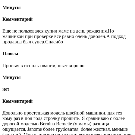
Минусы
Комментарий
Еще не пользовался,купил маме на день рождения.Но
машинкой при проверке все равно очень доволен.А подход
продавца был супер.Спасибо
Плюсы
Простая в использовании, шьет хорошо
Минусы
нет
Комментарий
Довольно простенькая модель швейной машинки, для тех
кому раз в пол года строчку прошить. Я сравниваю с более
дорогой моделью Bernina Bernette (у мамы) разница
ощущается, Janome более грубоватая, более жесткая, меньше
функций. Мне например не хватает автом.вдевания нити, или