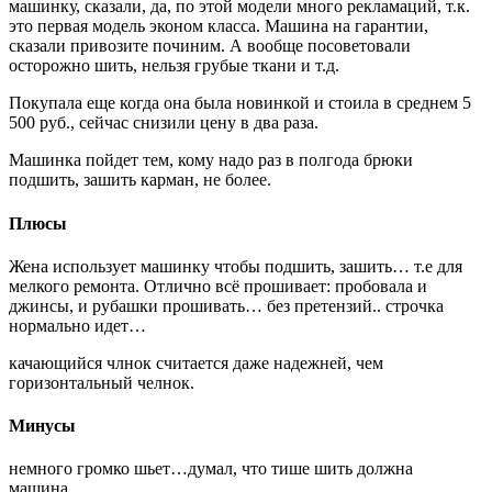
машинку, сказали, да, по этой модели много рекламаций, т.к.
это первая модель эконом класса. Машина на гарантии,
сказали привозите починим. А вообще посоветовали
осторожно шить, нельзя грубые ткани и т.д.
Покупала еще когда она была новинкой и стоила в среднем 5
500 руб., сейчас снизили цену в два раза.
Машинка пойдет тем, кому надо раз в полгода брюки
подшить, зашить карман, не более.
Плюсы
Жена использует машинку чтобы подшить, зашить… т.е для
мелкого ремонта. Отлично всё прошивает: пробовала и
джинсы, и рубашки прошивать… без претензий.. строчка
нормально идет…
качающийся члнок считается даже надежней, чем
горизонтальный челнок.
Минусы
немного громко шьет…думал, что тише шить должна
машина…