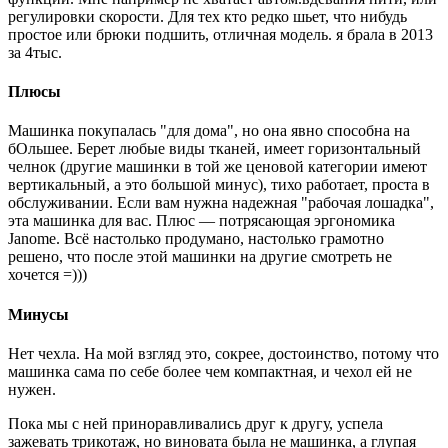
регулировки скорости. Для тех кто редко шьет, что нибудь
простое или брюки подшить, отличная модель. я брала в 2013
за 4тыс.
Плюсы
Машинка покупалась "для дома", но она явно способна на
бОльшее. Берет любые виды тканей, имеет горизонтальный
челнок (другие машинки в той же ценовой категории имеют
вертикальный, а это большой минус), тихо работает, проста в
обслуживании. Если вам нужна надежная "рабочая лошадка",
эта машинка для вас. Плюс — потрясающая эргономика
Janome. Всё настолько продумано, настолько грамотно
решено, что после этой машинки на другие смотреть не
хочется =)))
Минусы
Нет чехла. На мой взгляд это, сокрее, достоинство, потому что
машинка сама по себе более чем компактная, и чехол ей не
нужен.
Пока мы с ней приноравливались друг к другу, успела
зажевать трикотаж, но виновата была не машинка, а глупая