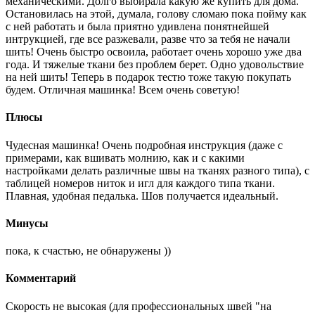
механическими. Долго выбирала какую же купить для дома.
Остановилась на этой, думала, голову сломаю пока пойму как
с ней работать и была приятно удивлена понятнейшей
интрукцией, где все разжевали, разве что за тебя не начали
шить! Очень быстро освоила, работает очень хорошо уже два
года. И тяжелые ткани без проблем берет. Одно удовольствие
на ней шить! Теперь в подарок тестю тоже такую покупать
будем. Отличная машинка! Всем очень советую!
Плюсы
Чудесная машинка! Очень подробная инструкция (даже с
примерами, как вшивать молнию, как и с какими
настройками делать различные швы на тканях разного типа), с
таблицей номеров ниток и игл для каждого типа ткани.
Плавная, удобная педалька. Шов получается идеальный.
Минусы
пока, к счастью, не обнаружены ))
Комментарий
Скорость не высокая (для профессиональных швей "на