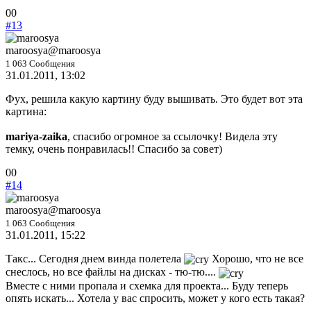
Голосуйте
Голосуйте
0
0
-
-
#13
палец
палец
вниз.
вверх.
maroosya
@maroosya
1 063 Сообщения
31.01.2011, 13:02
Фух, решила какую картину буду вышивать. Это будет вот эта
картина:
mariya-zaika
, спасибо огромное за ссылочку! Видела эту
темку, очень понравилась!! Спасибо за совет)
Голосуйте
Голосуйте
0
0
-
-
#14
палец
палец
вниз.
вверх.
maroosya
@maroosya
1 063 Сообщения
31.01.2011, 15:22
Такс... Сегодня днем винда полетела
Хорошо, что не все
снеслось, но все файлы на дисках - тю-тю....
Вместе с ними пропала и схемка для проекта... Буду теперь
опять искать... Хотела у вас спросить, может у кого есть такая?