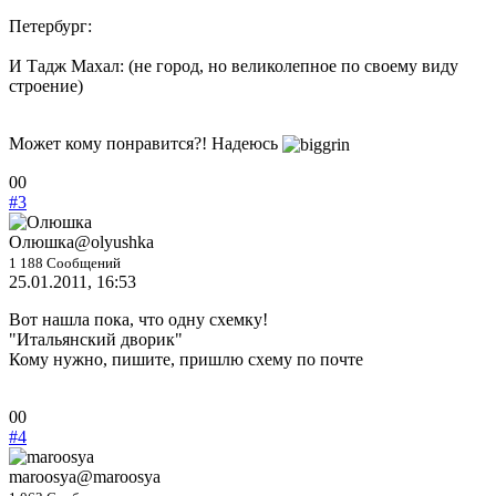
Петербург:
И Тадж Махал: (не город, но великолепное по своему виду
строение)
Может кому понравится?! Надеюсь
Голосуйте
Голосуйте
0
0
-
-
#3
палец
палец
вниз.
вверх.
Олюшка
@olyushka
1 188 Сообщений
25.01.2011, 16:53
Вот нашла пока, что одну схемку!
"Итальянский дворик"
Кому нужно, пишите, пришлю схему по почте
Голосуйте
Голосуйте
0
0
-
-
#4
палец
палец
вниз.
вверх.
maroosya
@maroosya