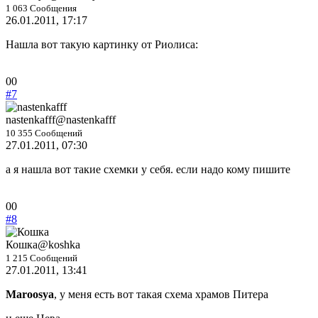
1 063 Сообщения
26.01.2011, 17:17
Нашла вот такую картинку от Риолиса:
Голосуйте
Голосуйте
0
0
-
-
#7
палец
палец
вниз.
вверх.
nastenkafff
@nastenkafff
10 355 Сообщений
27.01.2011, 07:30
а я нашла вот такие схемки у себя. если надо кому пишите
Голосуйте
Голосуйте
0
0
-
-
#8
палец
палец
вниз.
вверх.
Кошка
@koshka
1 215 Сообщений
27.01.2011, 13:41
Maroosya
, у меня есть вот такая схема храмов Питера