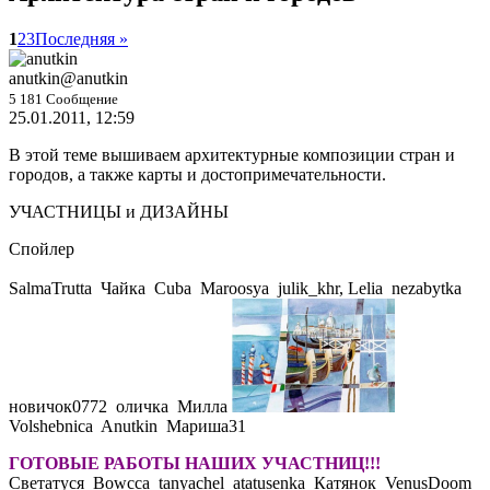
1
2
3
Последняя »
anutkin
@anutkin
5 181 Сообщение
25.01.2011, 12:59
В этой теме вышиваем архитектурные композиции стран и
городов, а также карты и достопримечательности.
УЧАСТНИЦЫ и ДИЗАЙНЫ
Спойлер
SalmaTrutta
Чайка
Cuba
Maroosya
julik_khr, Lelia
nezabytka
новичок0772
оличка
Милла
Volshebnica
Anutkin
Мариша31
ГОТОВЫЕ РАБОТЫ НАШИХ УЧАСТНИЦ!!!
Светатуся
Bowcca
tanyachel
atatusenka
Катянок
VenusDoom