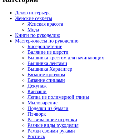
Декор интерьера
Женские секреты
Женская красота
Мода
Книги по рукоделию
Мастер-классы по рукоделию
Бисероплетение
Валяние из шерсти
Вышивка крестом для начинающих
Вышивка лентами
Вышивка Хардангер
Вязание крючком
Вязание спицами
Декупаж
Канзаши
Лепка из полимерной глины
Мыловарение
Поделки из бумаги
Пэчворк
Развивающие игрушки
Разные виды рукоделия
Рамки своими руками
Роспись