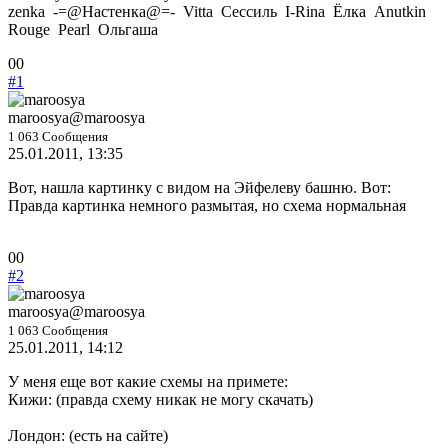
zenka
-=@Настенка@=-
Vitta
Сессиль
I-Rina
Ёлка
Anutkin
Rouge
Pearl
Ольгаша
Голосуйте
Голосуйте
0
0
-
-
#1
палец
палец
вниз.
вверх.
maroosya
@maroosya
1 063 Сообщения
25.01.2011, 13:35
Вот, нашла картинку с видом на Эйфелеву башню. Вот:
Правда картинка немного размытая, но схема нормальная
Голосуйте
Голосуйте
0
0
-
-
#2
палец
палец
вниз.
вверх.
maroosya
@maroosya
1 063 Сообщения
25.01.2011, 14:12
У меня еще вот какие схемы на примете:
Кижи: (правда схему никак не могу скачать)
Лондон: (есть на сайте)