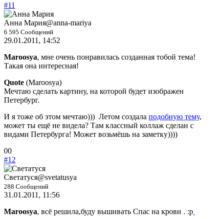
-
-
#11
палец
палец
вниз.
вверх.
Анна Мария
@anna-mariya
6 595 Сообщений
29.01.2011, 14:52
Maroosya
, мне очень понравилась созданная тобой тема!
Такая она интересная!
Quote
(
Maroosya
)
Мечтаю сделать картину, на которой будет изображен
Петербург.
И я тоже об этом мечтаю)))
Летом создала
подобную тему
,
может ты ещё не видела? Там классный коллаж сделан с
видами Петербурга! Может возьмёшь на заметку))))
Голосуйте
Голосуйте
0
0
-
-
#12
палец
палец
вниз.
вверх.
Светатуся
@svetatusya
288 Сообщений
31.01.2011, 11:56
Maroosya
, всё решила,буду вышивать Спас на крови . :p