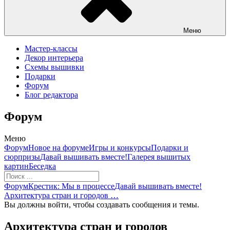
Меню
Мастер-классы
Декор интерьера
Схемы вышивки
Подарки
Форум
Блог редактора
Форум
Меню
Навигация
Форум
Новое на форуме
Игры и конкурсы
Подарки и
Форума
сюрпризы
Давай вышивать вместе!
Галерея вышитых
картин
Беседка
Форум
Форум
Крестик: Мы в процессе
Давай вышивать вместе!
breadcrumbs
Архитектура стран и городов …
-
Вы должны войти, чтобы создавать сообщения и темы.
Вы
здесь:
Архитектура стран и городов