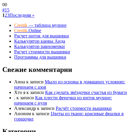
Голосуйте
Голосуйте
0
0
-
-
#15
палец
палец
1
2
3
Последняя »
вниз.
вверх.
Crestik
— таблица мулине
Crestik
.Online
Расчет ниток для вышивки
Калькулятор канвы Аида
Калькулятор равномерки
Расчет стоимости вышивки
Программы для вышивки
Свежие комментарии
Анна
к записи
Мыло из основы в домашних условиях:
начинаем с азов
Хто я
к записи
Как сделать звёздочки счастья из бумаги
.
к записи
Как плести фенечки из ниток мулине:
начинаем с нуля
Александр
к записи
Расчёт стоимости вышивки
Аноним
к записи
Цветы из ткани: красивые фиалки в
горшочке
Категории