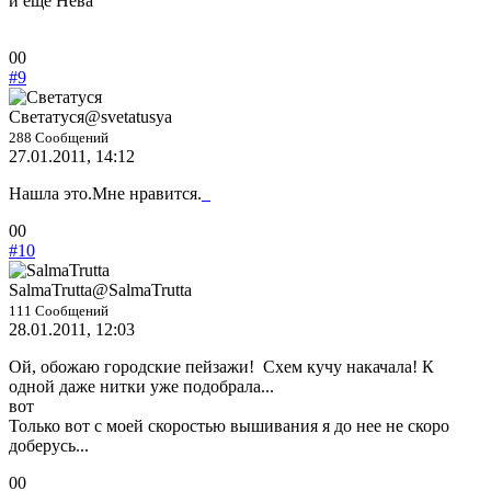
и еще Нева
Голосуйте
Голосуйте
0
0
-
-
#9
палец
палец
вниз.
вверх.
Светатуся
@svetatusya
288 Сообщений
27.01.2011, 14:12
Нашла это.Мне нравится.
Голосуйте
Голосуйте
0
0
-
-
#10
палец
палец
вниз.
вверх.
SalmaTrutta
@SalmaTrutta
111 Сообщений
28.01.2011, 12:03
Ой, обожаю городские пейзажи!
Схем кучу накачала! К
одной даже нитки уже подобрала...
вот
Только вот с моей скоростью вышивания я до нее не скоро
доберусь...
Голосуйте
Голосуйте
0
0