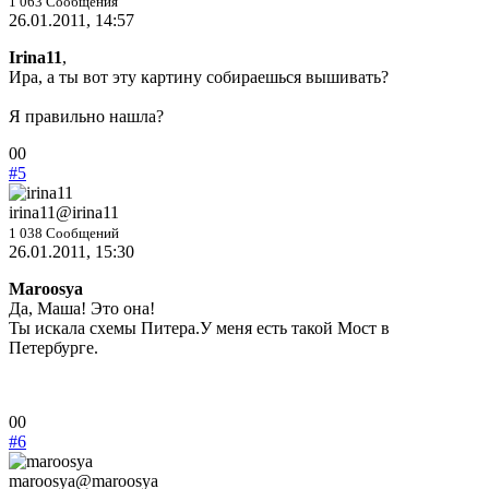
1 063 Сообщения
26.01.2011, 14:57
Irina11
,
Ира, а ты вот эту картину собираешься вышивать?
Я правильно нашла?
Голосуйте
Голосуйте
0
0
-
-
#5
палец
палец
вниз.
вверх.
irina11
@irina11
1 038 Сообщений
26.01.2011, 15:30
Maroosya
Да, Маша! Это она!
Ты искала схемы Питера.У меня есть такой Мост в
Петербурге.
Голосуйте
Голосуйте
0
0
-
-
#6
палец
палец
вниз.
вверх.
maroosya
@maroosya