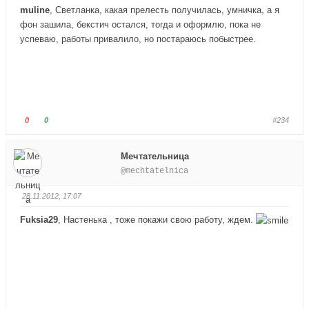
т
т
muline
, Светланка, какая прелесть получилась, умничка, а я
е
е
фон зашила, бекстич остался, тогда и оформлю, пока не
-
-
успеваю, работы привалило, но постараюсь побыстрее.
п
п
а
а
л
л
е
е
ц
ц
в
в
Г
Г
0
0
#234
н
в
о
о
и
е
л
л
Мечтательница
з
р
о
о
@mechtatelnica
.
х
с
с
.
у
у
28.11.2012, 17:07
й
й
т
т
Fuksia29
, Настенька , тоже покажи свою работу, ждем.
е
е
-
-
п
п
а
а
л
л
е
е