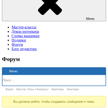
Меню
Мастер-классы
Декор интерьера
Схемы вышивки
Подарки
Форум
Блог редактора
Форум
Н
Меню
Ф
Форум
Форум
Крестик: Игры и Конкурсы
Авантюры
Авантюра
breadcrumbs
Вы должны войти, чтобы создавать сообщения и темы.
-
Вы