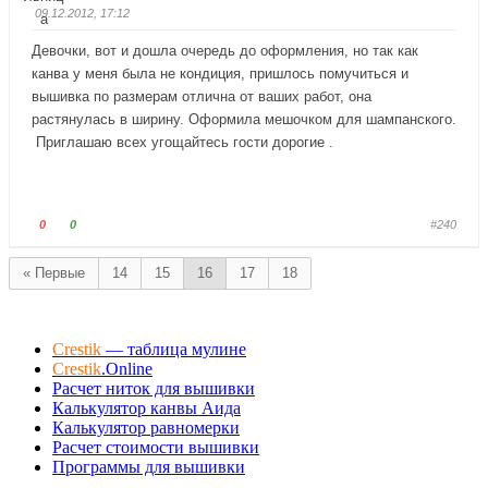
у
у
09.12.2012, 17:12
й
й
т
т
Девочки, вот и дошла очередь до оформления, но так как
е
е
канва у меня была не кондиция, пришлось помучиться и
-
-
вышивка по размерам отлична от ваших работ, она
п
п
растянулась в ширину. Оформила мешочком для шампанского.
а
а
Приглашаю всех угощайтесь гости дорогие .
л
л
е
е
ц
ц
в
в
Г
Г
0
0
#240
н
в
о
о
и
е
л
л
« Первые
14
15
16
17
18
з
р
о
о
.
х
с
с
.
у
у
Crestik
— таблица мулине
й
й
Crestik
.Online
т
т
Расчет ниток для вышивки
е
е
Калькулятор канвы Аида
-
-
Калькулятор равномерки
п
п
Расчет стоимости вышивки
а
а
Программы для вышивки
л
л