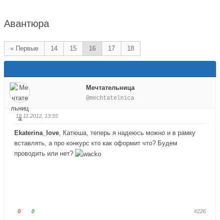
здесь:
Авантюра
« Первые
14
15
16
17
18
Мечтательница
@mechtatelnica
18.11.2012, 13:55
Ekaterina_love
, Катюша, теперь я надеюсь можно и в рамку
вставлять, а про конкурс кто как оформит что? Будем
проводить или нет?
Г
Г
0
0
#226