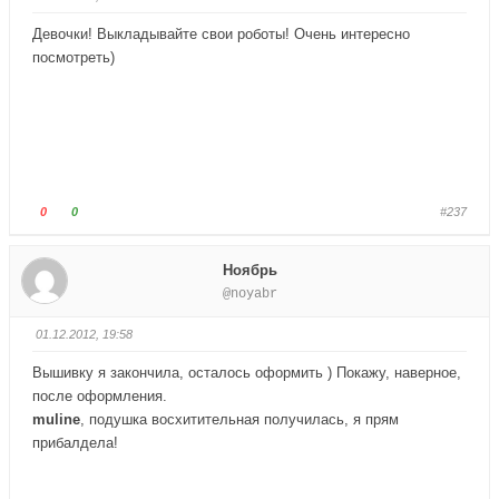
й
й
т
т
Девочки! Выкладывайте свои роботы! Очень интересно
е
е
посмотреть)
-
-
п
п
а
а
л
л
е
е
ц
ц
в
в
Г
Г
0
0
#237
н
в
о
о
и
е
л
л
Ноябрь
з
р
о
о
@noyabr
.
х
с
с
.
у
у
01.12.2012, 19:58
й
й
т
т
Вышивку я закончила, осталось оформить ) Покажу, наверное,
е
е
после оформления.
-
-
muline
, подушка восхитительная получилась, я прям
п
п
прибалдела!
а
а
л
л