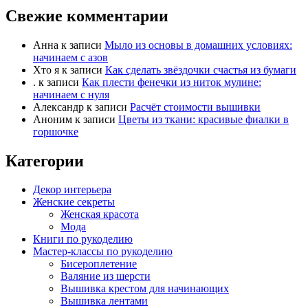
Свежие комментарии
е
е
ц
ц
в
в
Анна
к записи
Мыло из основы в домашних условиях:
н
в
начинаем с азов
и
е
Хто я
к записи
Как сделать звёздочки счастья из бумаги
.
к записи
Как плести фенечки из ниток мулине:
з
р
начинаем с нуля
.
х
Александр
к записи
Расчёт стоимости вышивки
.
Аноним
к записи
Цветы из ткани: красивые фиалки в
горшочке
Категории
Декор интерьера
Женские секреты
Женская красота
Мода
Книги по рукоделию
Мастер-классы по рукоделию
Бисероплетение
Валяние из шерсти
Вышивка крестом для начинающих
Вышивка лентами