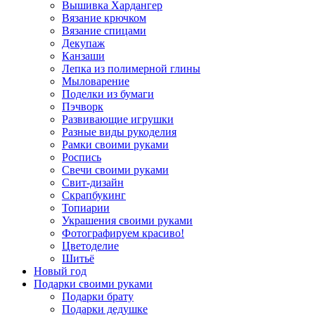
Вышивка Хардангер
Вязание крючком
Вязание спицами
Декупаж
Канзаши
Лепка из полимерной глины
Мыловарение
Поделки из бумаги
Пэчворк
Развивающие игрушки
Разные виды рукоделия
Рамки своими руками
Роспись
Свечи своими руками
Свит-дизайн
Скрапбукинг
Топиарии
Украшения своими руками
Фотографируем красиво!
Цветоделие
Шитьё
Новый год
Подарки своими руками
Подарки брату
Подарки дедушке