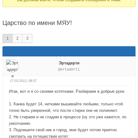
здесь:
Царство по имени МЯУ!
1
2
3
Эртадерти
@ertaderti
17.03.2012, 08:57
Итак, вот и я со своими котятками. Разбираем в добрые руки.
1. Канва будет 14, нитками вышивайте любыми, только чтоб
точно быть уверенной, что после стирки они не полиняют.
2. Не стираем и не гладим в процессе (ну это уже кажется, по
умолчанию.
3. Подпишите свой ник и город, мне будет потом приятно
смотреть на путешествия котят.