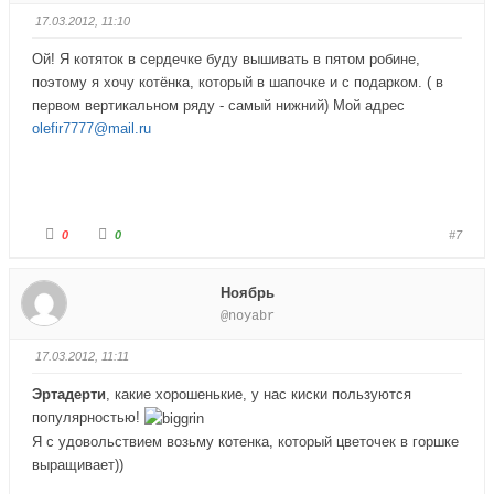
-
-
п
п
17.03.2012, 11:10
а
а
л
л
е
е
Ой! Я котяток в сердечке буду вышивать в пятом робине,
ц
ц
в
в
поэтому я хочу котёнка, который в шапочке и с подарком. ( в
н
в
и
е
первом вертикальном ряду - самый нижний) Мой адрес
з
р
olefir7777@mail.ru
.
х
.
Г
Г
0
0
#7
о
о
л
л
о
о
с
с
Ноябрь
у
у
й
й
@noyabr
т
т
е
е
-
-
п
п
17.03.2012, 11:11
а
а
л
л
е
е
Эртадерти
, какие хорошенькие, у нас киски пользуются
ц
ц
в
в
популярностью!
н
в
и
е
Я с удовольствием возьму котенка, который цветочек в горшке
з
р
.
х
выращивает))
.