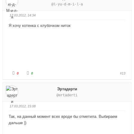
й
й
@l-yu-d-m-i-l-a
т
т
е
е
-
-
п
п
17.03.2012, 14:34
а
а
л
л
е
е
Я хочу котенка с клубочком ниток
ц
ц
в
в
н
в
и
е
з
р
.
х
.
Г
Г
0
0
#13
о
о
л
л
о
о
с
с
Эртадерти
у
у
й
й
@ertaderti
т
т
е
е
-
-
п
п
17.03.2012, 15:08
а
а
л
л
е
е
Так, на данный момент всех вроде бы отметила. Выбираем
ц
ц
в
в
дальше ))
н
в
и
е
з
р