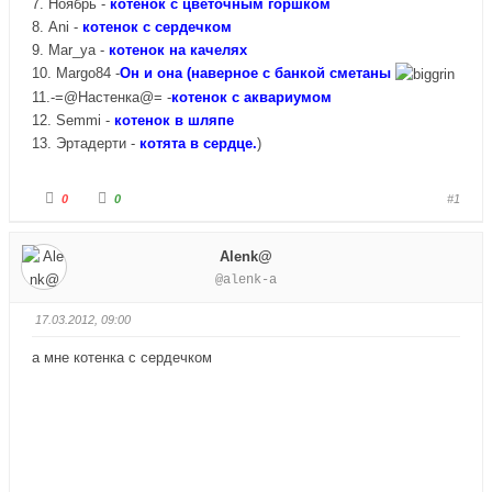
7. Ноябрь -
котенок с цветочным горшком
8. Ani -
котенок с сердечком
9. Mar_ya -
котенок на качелях
10. Margo84 -
Он и она (наверное с банкой сметаны
11.-=@Настенка@= -
котенок с аквариумом
12. Semmi -
котенок в шляпе
13. Эртадерти -
котята в сердце.
)
Г
Г
0
0
#1
о
о
л
л
о
о
с
с
Alenk@
у
у
й
й
@alenk-a
т
т
е
е
-
-
п
п
17.03.2012, 09:00
а
а
л
л
е
е
а мне котенка с сердечком
ц
ц
в
в
н
в
и
е
з
р
.
х
.