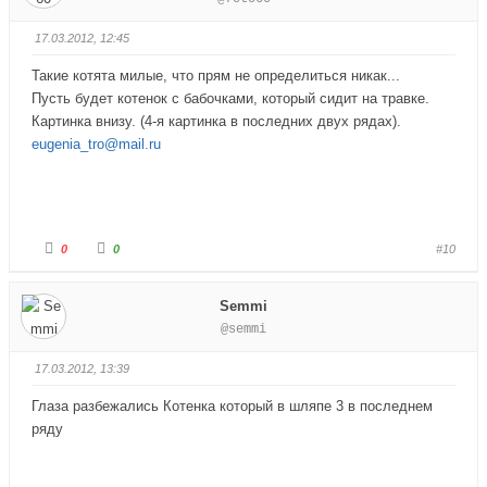
е
е
-
-
п
п
17.03.2012, 12:45
а
а
л
л
е
е
Такие котята милые, что прям не определиться никак...
ц
ц
в
в
Пусть будет котенок с бабочками, который сидит на травке.
н
в
и
е
Картинка внизу. (4-я картинка в последних двух рядах).
з
р
eugenia_tro@mail.ru
.
х
.
Г
Г
0
0
#10
о
о
л
л
о
о
с
с
Semmi
у
у
й
й
@semmi
т
т
е
е
-
-
п
п
17.03.2012, 13:39
а
а
л
л
е
е
Глаза разбежались Котенка который в шляпе 3 в последнем
ц
ц
в
в
ряду
н
в
и
е
з
р
.
х
.