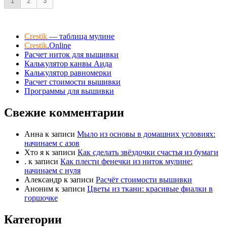
1
2
3
у
у
й
й
т
т
е
е
-
-
п
п
Crestik
— таблица мулине
а
а
л
л
Crestik
.Online
е
е
Расчет ниток для вышивки
ц
ц
в
в
Калькулятор канвы Аида
н
в
и
Калькулятор равномерки
е
з
р
Расчет стоимости вышивки
.
х
.
Программы для вышивки
Свежие комментарии
Анна
к записи
Мыло из основы в домашних условиях:
начинаем с азов
Хто я
к записи
Как сделать звёздочки счастья из бумаги
.
к записи
Как плести фенечки из ниток мулине:
начинаем с нуля
Александр
к записи
Расчёт стоимости вышивки
Аноним
к записи
Цветы из ткани: красивые фиалки в
горшочке
Категории