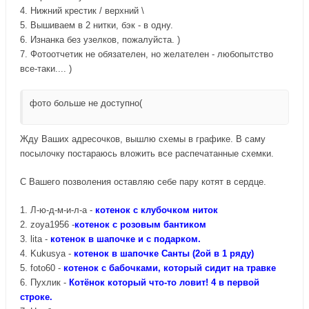
4. Нижний крестик / верхний \
5. Вышиваем в 2 нитки, бэк - в одну.
6. Изнанка без узелков, пожалуйста. )
7. Фотоотчетик не обязателен, но желателен - любопытство
все-таки.... )
фото больше не доступно(
Жду Ваших адресочков, вышлю схемы в графике. В саму
посылочку постараюсь вложить все распечатанные схемки.
С Вашего позволения оставляю себе пару котят в сердце.
1. Л-ю-д-м-и-л-а -
котенок с клубочком ниток
2. zoya1956 -
котенок с розовым бантиком
3. lita -
котенок в шапочке и с подарком.
4. Kukusya -
котенок в шапочке Санты (2ой в 1 ряду)
5. foto60 -
котенок с бабочками, который сидит на травке
6. Пухлик -
Котёнок который что-то ловит! 4 в первой
строке.