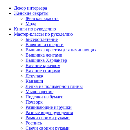
Декор интерьера
Женские секреты
Женская красота
Мода
Книги по рукоделию
Мастер-классы по рукоделию
Бисероплетение
Валяние из шерсти
Вышивка крестом для начинающих
Вышивка лентами
Вышивка Хардангер
Вязание крючком
Вязание спицами
Декупаж
Канзаши
Лепка из полимерной глины
Мыловарение
Поделки из бумаги
Пэчворк
Развивающие игрушки
Разные виды рукоделия
Рамки своими руками
Роспись
Свечи своими руками