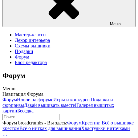
Меню
Мастер-классы
Декор интерьера
Схемы вышивки
Подарки
Форум
Блог редактора
Форум
Меню
Навигация Форума
Форум
Новое на форуме
Игры и конкурсы
Подарки и
сюрпризы
Давай вышивать вместе!
Галерея вышитых
картин
Беседка
Форум breadcrumbs - Вы здесь:
Форум
Крестик: Всё о вышивке
крестом
Всё о нитках для вышивания
Хвастульки ниточками
…