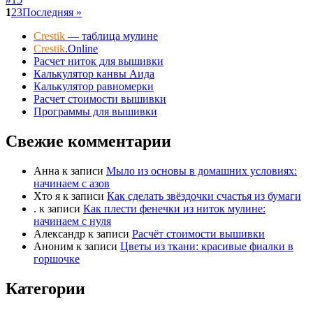
1
2
3
Последняя »
Crestik
— таблица мулине
Crestik
.Online
Расчет ниток для вышивки
Калькулятор канвы Аида
Калькулятор равномерки
Расчет стоимости вышивки
Программы для вышивки
Свежие комментарии
Анна
к записи
Мыло из основы в домашних условиях:
начинаем с азов
Хто я
к записи
Как сделать звёздочки счастья из бумаги
.
к записи
Как плести фенечки из ниток мулине:
начинаем с нуля
Александр
к записи
Расчёт стоимости вышивки
Аноним
к записи
Цветы из ткани: красивые фиалки в
горшочке
Категории