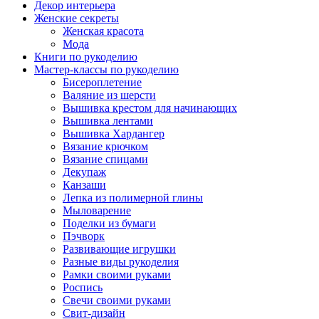
Декор интерьера
Женские секреты
Женская красота
Мода
Книги по рукоделию
Мастер-классы по рукоделию
Бисероплетение
Валяние из шерсти
Вышивка крестом для начинающих
Вышивка лентами
Вышивка Хардангер
Вязание крючком
Вязание спицами
Декупаж
Канзаши
Лепка из полимерной глины
Мыловарение
Поделки из бумаги
Пэчворк
Развивающие игрушки
Разные виды рукоделия
Рамки своими руками
Роспись
Свечи своими руками
Свит-дизайн