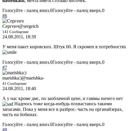
nastenkafff
, мечта иметь столько ниточек.
Голосуйте - палец вниз.
0
Голосуйте - палец вверх.
0
#6
Сергеич
@sergeich
141 Сообщение
24.08.2011, 18:39
У меня пакет кировских. Штук 60. Я скромен в потребностях
Голосуйте - палец вниз.
0
Голосуйте - палец вверх.
0
#7
marishka:)
@marishka-
41 Сообщение
24.08.2011, 18:40
А у нас кроме дмс, по заоблачной цене, и гаммы ничего нет
Надеюсь тоже когда-нибудь похвастаюсь такими
запасами. Пока у меня все в разброс- часть на органайзерах,
часть на бобинах.
Голосуйте - палец вниз.
0
Голосуйте - палец вверх.
0
#8