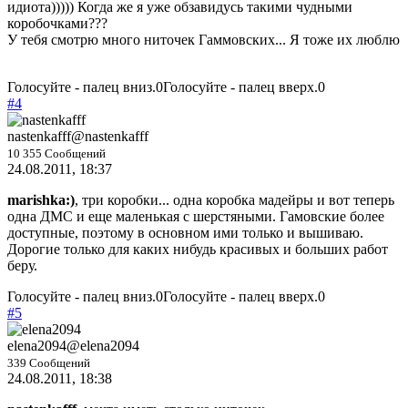
идиота))))) Когда же я уже обзавидусь такими чудными
коробочками???
У тебя смотрю много ниточек Гаммовских... Я тоже их люблю
Голосуйте - палец вниз.
0
Голосуйте - палец вверх.
0
#4
nastenkafff
@nastenkafff
10 355 Сообщений
24.08.2011, 18:37
marishka:)
, три коробки... одна коробка мадейры и вот теперь
одна ДМС и еще маленькая с шерстяными. Гамовские более
доступные, поэтому в основном ими только и вышиваю.
Дорогие только для каких нибудь красивых и больших работ
беру.
Голосуйте - палец вниз.
0
Голосуйте - палец вверх.
0
#5
elena2094
@elena2094
339 Сообщений
24.08.2011, 18:38