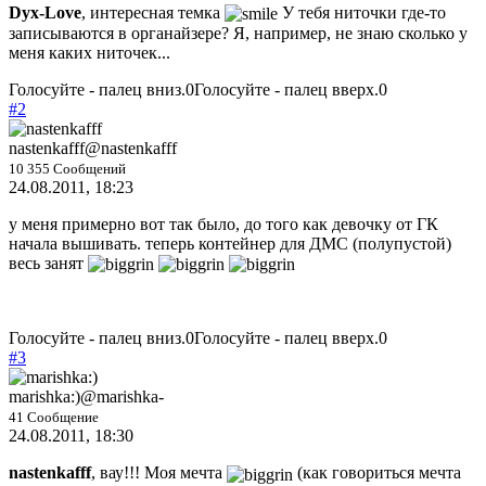
Dyx-Love
, интересная темка
У тебя ниточки где-то
записываются в органайзере? Я, например, не знаю сколько у
меня каких ниточек...
Голосуйте - палец вниз.
0
Голосуйте - палец вверх.
0
#2
nastenkafff
@nastenkafff
10 355 Сообщений
24.08.2011, 18:23
у меня примерно вот так было, до того как девочку от ГК
начала вышивать. теперь контейнер для ДМС (полупустой)
весь занят
Голосуйте - палец вниз.
0
Голосуйте - палец вверх.
0
#3
marishka:)
@marishka-
41 Сообщение
24.08.2011, 18:30
nastenkafff
, вау!!! Моя мечта
(как говориться мечта