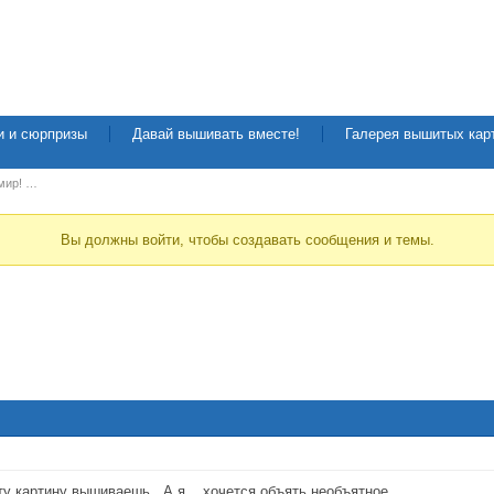
и и сюрпризы
Давай вышивать вместе!
Галерея вышитых кар
 мир! …
Вы должны войти, чтобы создавать сообщения и темы.
ту картину вышиваешь. А я... хочется объять необъятное