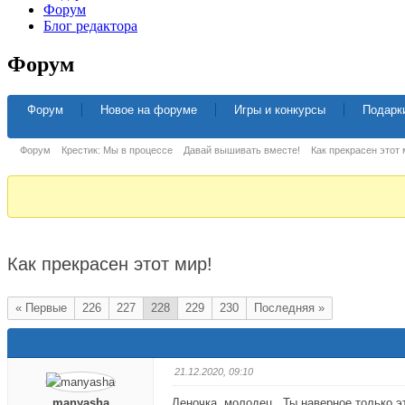
Форум
Блог редактора
Форум
Навигация
Форум
Новое на форуме
Игры и конкурсы
Подарк
Форума
Форум
Форум
Крестик: Мы в процессе
Давай вышивать вместе!
Как прекрасен этот
breadcrumbs
-
Вы
здесь:
Как прекрасен этот мир!
« Первые
226
227
228
229
230
Последняя »
21.12.2020, 09:10
manyasha
Леночка, молодец. Ты наверное только э