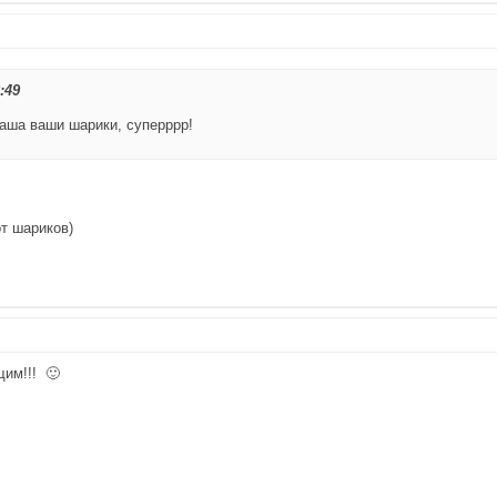
:49
Маша ваши шарики, суперррр!
т шариков)
щим!!! 🙂