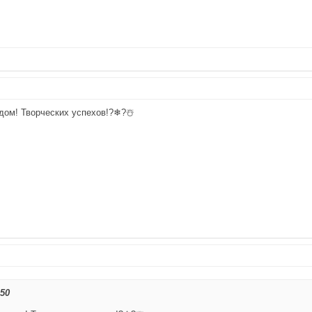
дом! Творческих успехов!?❄?☃️
:50