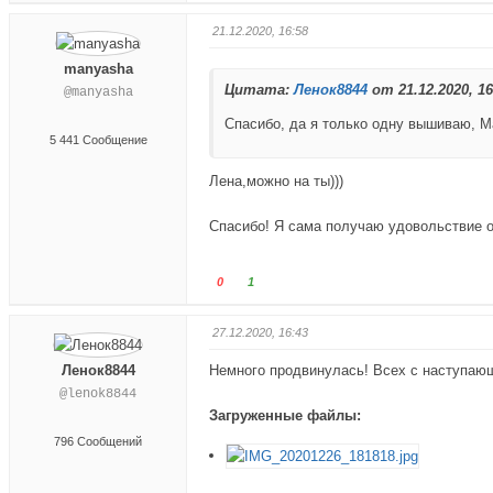
в
о
в
о
н
с
21.12.2020, 16:58
в
с
и
у
е
у
manyasha
з
й
р
й
Цитата:
Ленок8844
от 21.12.2020, 16
@manyasha
.
т
х
т
е
.
е
Спасибо, да я только одну вышиваю, 
5 441 Сообщение
-
-
п
п
Лена,можно на ты)))
а
а
л
л
Спасибо! Я сама получаю удовольствие о
е
е
ц
ц
в
в
Г
Г
0
1
н
в
о
о
и
е
л
л
27.12.2020, 16:43
з
р
о
о
.
х
Ленок8844
с
Немного продвинулась! Всех с наступаю
с
.
у
у
@lenok8844
й
й
Загруженные файлы:
т
т
796 Сообщений
е
е
-
-