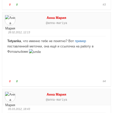
в
в
Г
Г
0
0
#3
н
в
о
о
и
е
л
л
Анна Мария
з
р
о
о
@anna-mariya
.
х
с
с
.
у
у
28.02.2012, 12:13
й
й
т
т
Tetyanka
, что именно тебе не понятно? Вот
пример
е
е
поставленной меточки, она ещё и ссылочка на работу в
-
-
Фотоальбоме
п
п
а
а
л
л
е
е
ц
ц
в
в
Г
Г
0
0
#4
н
в
о
о
и
е
л
л
Анна Мария
з
р
о
о
@anna-mariya
.
х
с
с
.
у
у
05.03.2012, 18:43
й
й