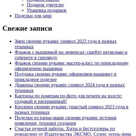
Подарок учителю
Упаковка подарков
Поделки для дачи
Свежие записи
Змеи своими руками: символ 2025 года в разных
техниках
Флажок с вышивкой на люверсах: сшейте несколько и
соберите в гирлянду
Флажок своими руками: мастер-класс по прикладному
оформлению вышивки
Подушка своими руками: оформляем вышивку в
прикладное изделие
Драконы своими руками: символ 2024 года в разных
техниках
Картины по номерам по фото для печати на холсте:
создавай и раскрашивай!
Кролики своими руками: ушастый символ 2023 года в
разных техниках
Поделки из папье-маше своими руками: история
появления, техники создания
Счастье ручной работы. Хиты и бестселлеры по
рукоделию от Издательства ЭКСМО. Сезон: осень-зима