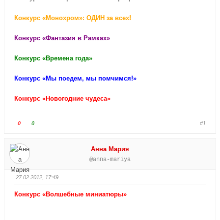
Конкурс «Монохром»: ОДИН за всех!
Конкурс «Фантазия в Рамках»
Конкурс «Времена года»
Конкурс «Мы поедем, мы помчимся!»
Конкурс «Новогодние чудеса»
Г
Г
0
0
#1
о
о
л
л
Анна Мария
о
о
@anna-mariya
с
с
у
у
27.02.2012, 17:49
й
й
т
т
Конкурс «Волшебные миниатюры»
е
е
-
-