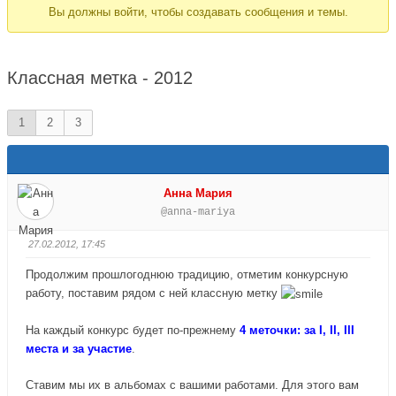
Вы должны войти, чтобы создавать сообщения и темы.
Вы
здесь:
Классная метка - 2012
1
2
3
Анна Мария
@anna-mariya
27.02.2012, 17:45
Продолжим прошлогоднюю традицию, отметим конкурсную
работу, поставим рядом с ней классную метку
На каждый конкурс будет по-прежнему
4 меточки: за I, II, III
места и за участие
.
Ставим мы их в альбомах с вашими работами. Для этого вам