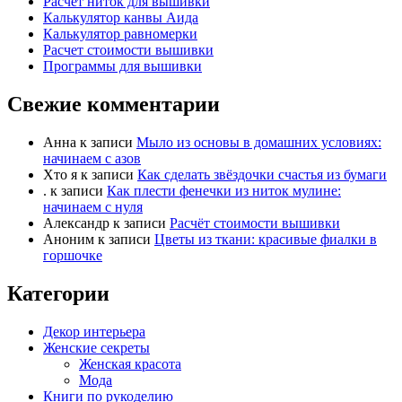
Расчет ниток для вышивки
е
е
Калькулятор канвы Аида
-
-
Калькулятор равномерки
п
п
Расчет стоимости вышивки
а
а
Программы для вышивки
л
л
Свежие комментарии
е
е
ц
ц
в
в
Анна
к записи
Мыло из основы в домашних условиях:
н
в
начинаем с азов
и
е
Хто я
к записи
Как сделать звёздочки счастья из бумаги
.
к записи
Как плести фенечки из ниток мулине:
з
р
начинаем с нуля
.
х
Александр
к записи
Расчёт стоимости вышивки
.
Аноним
к записи
Цветы из ткани: красивые фиалки в
горшочке
Категории
Декор интерьера
Женские секреты
Женская красота
Мода
Книги по рукоделию