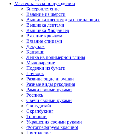
Мастер-классы по рукоделию
Бисероплетение
Валяние из шерсти
Вышивка крестом для начинающих
Вышивка лентами
Вышивка Хардангер
Вязание крючком
Вязание спицами
Декупаж
Канзаши
Лепка из полимерной глины
Мыловарение
Поделки из бумаги
Пэчворк
Развивающие игрушки
Разные виды рукоделия
Рамки своими руками
Роспись
Свечи своими руками
Свит-дизайн
Скрапбукинг
Топиарии
Украшения своими руками
Фотографируем красиво!
Цветоделие