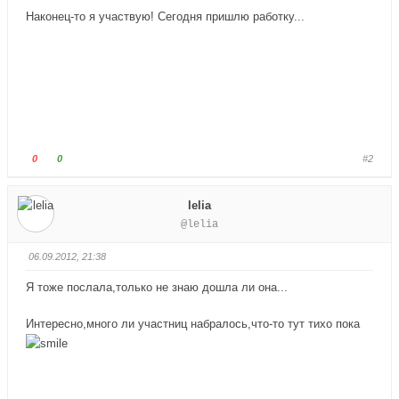
т
т
Наконец-то я участвую! Сегодня пришлю работку...
е
е
-
-
п
п
а
а
л
л
е
е
ц
ц
в
в
Г
Г
0
0
#2
н
в
о
о
и
е
л
л
lelia
з
р
о
о
@lelia
.
х
с
с
.
у
у
06.09.2012, 21:38
й
й
т
т
Я тоже послала,только не знаю дошла ли она...
е
е
-
-
Интересно,много ли участниц набралось,что-то тут тихо пока
п
п
а
а
л
л
е
е