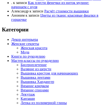
.
к записи
Как плести фенечки из ниток мулине:
з
р
начинаем с нуля
.
х
Александр
к записи
Расчёт стоимости вышивки
.
Аноним
к записи
Цветы из ткани: красивые фиалки в
горшочке
Категории
Декор интерьера
Женские секреты
Женская красота
Мода
Книги по рукоделию
Мастер-классы по рукоделию
Бисероплетение
Валяние из шерсти
Вышивка крестом для начинающих
Вышивка лентами
Вышивка Хардангер
Вязание крючком
Вязание спицами
Декупаж
Канзаши
Лепка из полимерной глины