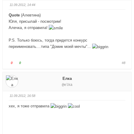
.
у
у
11.09.2012, 14:44
й
й
т
т
Quote
(
Алевтина
)
е
е
Юля, присылай - посмотрим!
-
-
Алечка, я отправила!
п
п
а
а
P.S. Только боюсь, тогда придется конкурс
л
л
переименовать....типа "Домик моей мечты"...
е
е
ц
ц
в
в
Г
Г
0
0
#8
н
в
о
о
и
е
л
л
Елка
з
р
о
о
@elka
.
х
с
с
.
у
у
11.09.2012, 16:58
й
й
т
т
хех, я тоже отправила
е
е
-
-
п
п
а
а