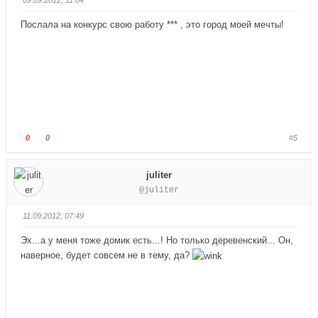
й
й
т
т
Послала на конкурс свою работу *** , это город моей мечты!
е
е
-
-
п
п
а
а
л
л
е
е
ц
ц
в
в
Г
Г
0
0
#5
н
в
о
о
и
е
л
л
juliter
з
р
о
о
@juliter
.
х
с
с
.
у
у
11.09.2012, 07:49
й
й
т
т
Эх...а у меня тоже домик есть...! Но только деревенский... Он,
е
е
наверное, будет совсем не в тему, да?
-
-
п
п
а
а
л
л