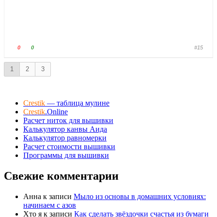
а
а
л
л
е
е
ц
ц
в
в
Г
Г
0
0
#15
н
в
о
о
и
е
л
л
1
2
3
з
р
о
о
.
х
с
с
.
у
у
Crestik
— таблица мулине
й
й
Crestik
.Online
т
т
Расчет ниток для вышивки
е
е
Калькулятор канвы Аида
-
-
Калькулятор равномерки
п
п
Расчет стоимости вышивки
а
а
Программы для вышивки
л
л
Свежие комментарии
е
е
ц
ц
в
в
Анна
к записи
Мыло из основы в домашних условиях:
н
в
начинаем с азов
и
е
Хто я
к записи
Как сделать звёздочки счастья из бумаги