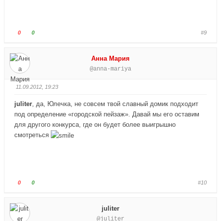
л
л
е
е
ц
ц
в
в
Г
Г
0
0
#9
н
в
о
о
и
е
л
л
Анна Мария
з
р
о
о
@anna-mariya
.
х
с
с
.
у
у
11.09.2012, 19:23
й
й
т
т
juliter
, да, Юлечка, не совсем твой славный домик подходит
е
е
под определение «городской пейзаж». Давай мы его оставим
-
-
для другого конкурса, где он будет более выигрышно
п
п
смотреться
а
а
л
л
е
е
ц
ц
в
в
Г
Г
0
0
#10
н
в
о
о
и
е
л
л
juliter
з
р
о
о
@juliter
.
х