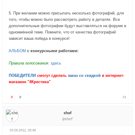
5. При желании можно присылать несколько фотографий, для
того, чтобы можно было рассмотреть работу в деталях. Все
дополнительные фотографии будут выставляться на форуме в
одноимённой теме. Помните, что от качества фотографий
зависит ваша победа в конкурсе!
АЛЬБОМ
с конкурсными работами:
Правила голосования:
здесь
ПОБЕДИТЕЛИ
смогут сделать
заказ со скидкой
в интернет-
магазине "4Крестика"
Г
Г
0
0
#1
о
о
л
л
shef
о
о
@shef
с
с
у
у
03.09.2012, 05:46
й
й