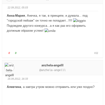
с
с
.
у
у
12.09.2012, 05:03
й
й
т
т
Анна-Мария
, Анечка, я так, в принципе, и думала... под
е
е
"городской пейзаж" он точно не попадает...!!!!
-
-
Подождем другого конкурса...а я как раз его оформить
п
п
должным образом успею!
а
а
л
л
е
е
ц
ц
в
в
Г
Г
0
0
#11
н
в
о
о
и
е
л
л
anzhela-angelll
з
р
о
о
@anzhela-angelll
.
х
с
с
.
у
у
16.09.2012, 16:33
й
й
т
т
Алевтина
, а завтра утром можно отправить или уже поздно?
е
е
-
-
п
п
а
а