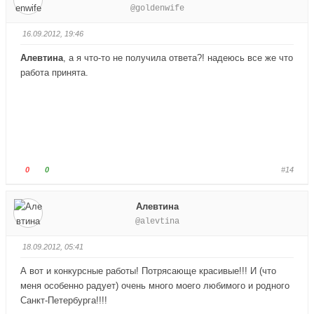
@goldenwife
.
х
с
с
.
у
у
16.09.2012, 19:46
й
й
т
т
Алевтина
, а я что-то не получила ответа?! надеюсь все же что
е
е
работа принята.
-
-
п
п
а
а
л
л
е
е
ц
ц
в
в
Г
Г
0
0
#14
н
в
о
о
и
е
л
л
Алевтина
з
р
о
о
@alevtina
.
х
с
с
.
у
у
18.09.2012, 05:41
й
й
т
т
А вот и конкурсные работы! Потрясающе красивые!!! И (что
е
е
меня особенно радует) очень много моего любимого и родного
-
-
Санкт-Петербурга!!!!
п
п