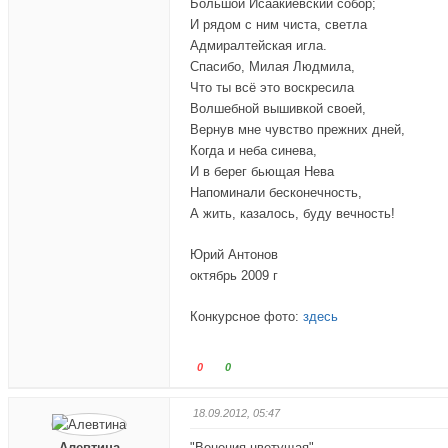
Большой Исаакиевский собор;
И рядом с ним чиста, светла
Адмиралтейская игла.
Спасибо, Милая Людмила,
Что ты всё это воскресила
Волшебной вышивкой своей,
Вернув мне чувство прежних дней,
Когда и неба синева,
И в берег бьющая Нева
Напоминали бесконечность,
А жить, казалось, буду вечность!
Юрий Антонов
октябрь 2009 г
Конкурсное фото:
здесь
Г
Г
0
0
о
о
л
л
18.09.2012, 05:47
о
о
Алевтина
с
"Венеция цветущая"
с