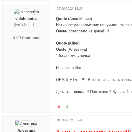
е
о
е
о
ц
л
ц
л
27.09.2012, 16:23
в
о
в
о
volshebnica
н
с
Quote
в
с
(
Анна-Мария
)
и
у
е
у
Истинное удовольствие получила, гуляя п
@volshebnica
з
й
р
й
Очень потеплело на душе!!!!!
.
т
х
т
8 426 Сообщений
е
.
е
Quote
(
juliter
)
-
-
Quote (Алевтина)
п
п
"Испанские улочки"
а
а
л
л
Изнанка работы:
е
е
ц
ц
ОБАЛДЕТЬ....!!!! Вот это изнанка так изн
в
в
н
в
Девчата, правда!!! Под каждой буковкой 
и
е
з
р
Г
Г
.
0
х
0
о
о
.
л
л
01.10.2012, 05:47
о
о
Алевтина
с
с
А вот и наши победители!!!!