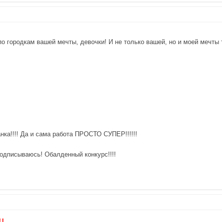
о городкам вашей мечты, девочки! И не только вашей, но и моей мечты т
анка!!!! Да и сама работа ПРОСТО СУПЕР!!!!!!
подписываюсь! Обалденный конкурс!!!!
!