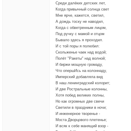
л
л
Среди далёких детских лет,
е
е
Когда привычный солнца свет
ц
ц
Мне ярче, кажется, светил,
в
в
А дождь тоску не наводил,
н
в
Когда с обветренным лицом,
и
е
Под ручку с мамой и отцом
з
р
Бывало здесь я проходил.
.
х
И с той поры я полюбил:
.
Скольженье чаек над водой;
Полёт "Ракеты" над волной;
И биржи мощную громаду,
Что опершИсь на колоннаду,
Имперский добавляла вид
В наш ленинградский колорит;
И две Ростральные колонны,
Хотя побед великих полны,
Но как огромных две свечи
Светили в праздники в ночи;
И инженерное творенье -
Моста Дворцового плетенье;
И всяк к себе манящий взор -