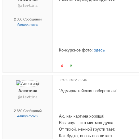
@alevtina
2 380 Сообщений
Автор темы
Конкурсное фото:
здесь
Г
Г
0
0
о
о
л
л
18.09.2012, 05:46
о
о
Алевтина
с
"Адмиралтейская набережная"
с
у
у
@alevtina
й
й
т
т
2 380 Сообщений
е
е
Ах, как картина хороша!
Автор темы
-
-
Взглянул - и в миг моя душа
п
п
От тихой, нежной грусти тает,
а
а
Как-будто, вновь она витает