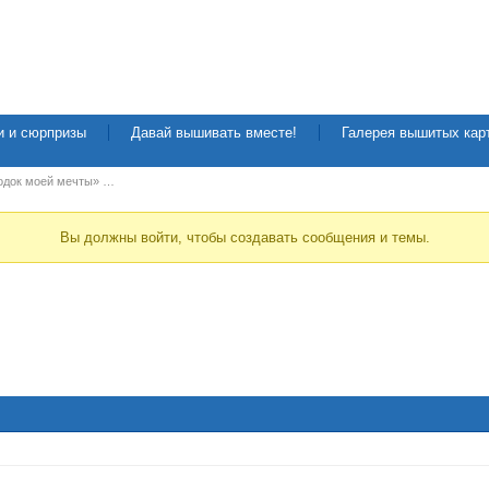
и и сюрпризы
Давай вышивать вместе!
Галерея вышитых кар
одок моей мечты» …
Вы должны войти, чтобы создавать сообщения и темы.