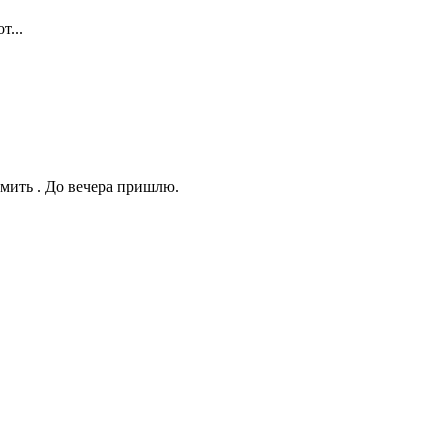
т...
мить . До вечера пришлю.