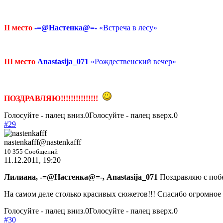
II место
-=@Настенка@=-
«Встреча в лесу»
III место
Anastasija_071
«Рождественский вечер»
ПОЗДРАВЛЯЮ!!!!!!!!!!!!!!!
Голосуйте - палец вниз.
0
Голосуйте - палец вверх.
0
#29
nastenkafff
@nastenkafff
10 355 Сообщений
11.12.2011, 19:20
Лилиана, -=@Настенка@=-, Anastasija_071
Поздравляю с побе
На самом деле столько красивых сюжетов!!! Спасибо огромное 
Голосуйте - палец вниз.
0
Голосуйте - палец вверх.
0
#30