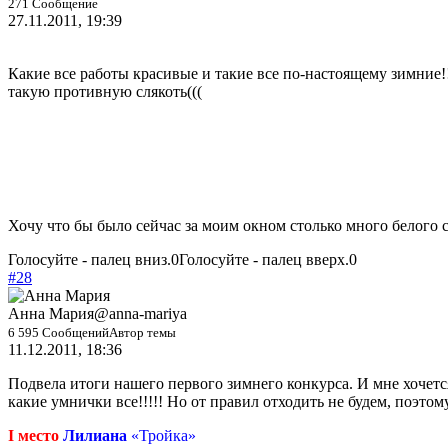
271 Сообщение
27.11.2011, 19:39
Какие все работы красивые и такие все по-настоящему зимние!
такую противную слякоть(((
Хочу что бы было сейчас за моим окном столько много белого с
Голосуйте - палец вниз.
0
Голосуйте - палец вверх.
0
#28
Анна Мария
@anna-mariya
6 595 Сообщений
Автор темы
11.12.2011, 18:36
Подвела итоги нашего первого зимнего конкурса. И мне хочется
какие умнички все!!!!! Но от правил отходить не будем, поэто
I место
Лилиана
«Тройка»