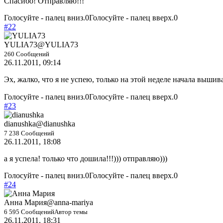
Спасибо! Отправляю!!!
Голосуйте - палец вниз.
0
Голосуйте - палец вверх.
0
#22
YULIA73
@YULIA73
260 Сообщений
26.11.2011, 09:14
Эх, жалко, что я не успею, только на этой неделе начала вышива
Голосуйте - палец вниз.
0
Голосуйте - палец вверх.
0
#23
dianushka
@dianushka
7 238 Сообщений
26.11.2011, 18:08
а я успела! только что дошила!!!))) отправляю)))
Голосуйте - палец вниз.
0
Голосуйте - палец вверх.
0
#24
Анна Мария
@anna-mariya
6 595 Сообщений
Автор темы
26.11.2011, 18:31