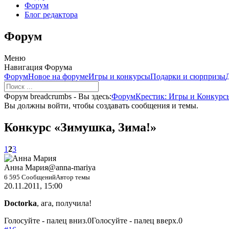
Форум
Блог редактора
Форум
Меню
Навигация Форума
Форум
Новое на форуме
Игры и конкурсы
Подарки и сюрпризы
Форум breadcrumbs - Вы здесь:
Форум
Крестик: Игры и Конкурс
Вы должны войти, чтобы создавать сообщения и темы.
Конкурс «Зимушка, Зима!»
1
2
3
Анна Мария
@anna-mariya
6 595 Сообщений
Автор темы
20.11.2011, 15:00
Doctorka
, ага, получила!
Голосуйте - палец вниз.
0
Голосуйте - палец вверх.
0