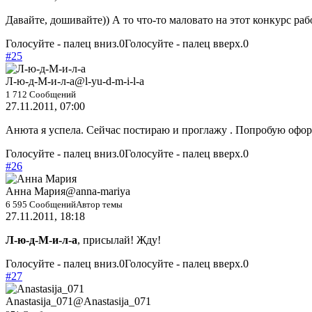
Давайте, дошивайте)) А то что-то маловато на этот конкурс рабо
Голосуйте - палец вниз.
0
Голосуйте - палец вверх.
0
#25
Л-ю-д-М-и-л-а
@l-yu-d-m-i-l-a
1 712 Сообщений
27.11.2011, 07:00
Анюта я успела. Сейчас постираю и проглажу . Попробую офор
Голосуйте - палец вниз.
0
Голосуйте - палец вверх.
0
#26
Анна Мария
@anna-mariya
6 595 Сообщений
Автор темы
27.11.2011, 18:18
Л-ю-д-М-и-л-а
, присылай! Жду!
Голосуйте - палец вниз.
0
Голосуйте - палец вверх.
0
#27
Anastasija_071
@Anastasija_071