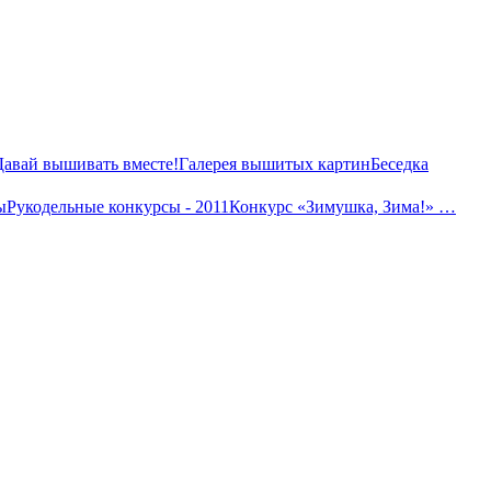
Давай вышивать вместе!
Галерея вышитых картин
Беседка
ы
Рукодельные конкурсы - 2011
Конкурс «Зимушка, Зима!» …