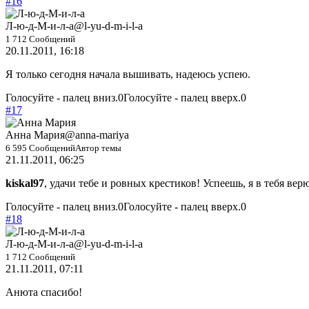
#16
Л-ю-д-М-и-л-а
@l-yu-d-m-i-l-a
1 712 Сообщений
20.11.2011, 16:18
Я только сегодня начала вышивать, надеюсь успею.
Голосуйте - палец вниз.
0
Голосуйте - палец вверх.
0
#17
Анна Мария
@anna-mariya
6 595 Сообщений
Автор темы
21.11.2011, 06:25
kiskal97
, удачи тебе и ровных крестиков! Успеешь, я в тебя вер
Голосуйте - палец вниз.
0
Голосуйте - палец вверх.
0
#18
Л-ю-д-М-и-л-а
@l-yu-d-m-i-l-a
1 712 Сообщений
21.11.2011, 07:11
Анюта спасибо!