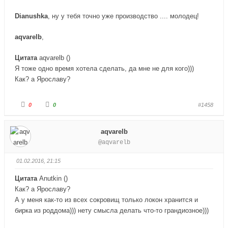
в
в
н
в
Dianushka
и
, ну у тебя точно уже производство .... молодец!
е
з
р
.
х
.
aqvarelb
,
Цитата
aqvarelb
(
)
Я тоже одно время хотела сделать, да мне не для кого)))
Как? а Ярославу?
Г
Г
0
0
#1458
о
о
л
л
о
о
с
с
aqvarelb
у
у
й
й
@aqvarelb
т
т
е
е
-
-
п
п
01.02.2016, 21:15
а
а
л
л
е
е
Цитата
Anutkin
(
)
ц
ц
в
в
Как? а Ярославу?
н
в
и
е
А у меня как-то из всех сокровищ только локон хранится и
з
р
бирка из роддома))) нету смысла делать что-то грандиозное)))
.
х
.