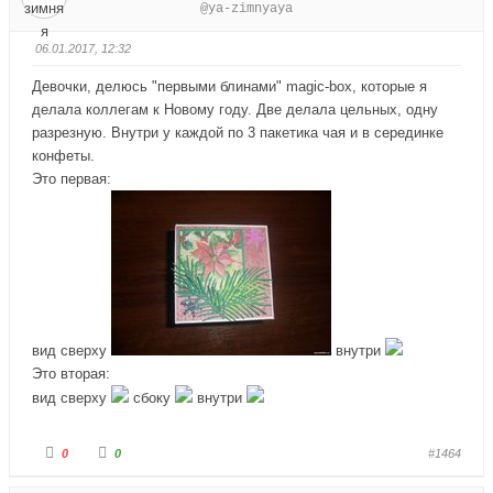
@ya-zimnyaya
т
т
е
е
-
-
п
п
06.01.2017, 12:32
а
а
л
л
е
е
Девочки, делюсь "первыми блинами" magic-box, которые я
ц
ц
в
в
делала коллегам к Новому году. Две делала цельных, одну
н
в
и
е
разрезную. Внутри у каждой по 3 пакетика чая и в серединке
з
р
конфеты.
.
х
.
Это первая:
вид сверху
внутри
Это вторая:
вид сверху
сбоку
внутри
Г
Г
0
0
#1464
о
о
л
л
о
о