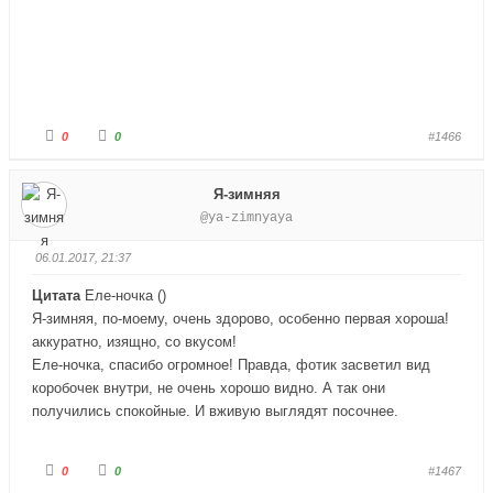
и
е
з
р
.
х
.
Г
Г
0
0
#1466
о
о
л
л
о
о
с
с
Я-зимняя
у
у
й
й
@ya-zimnyaya
т
т
е
е
-
-
п
п
06.01.2017, 21:37
а
а
л
л
е
е
Цитата
Еле-ночка
(
)
ц
ц
в
в
Я-зимняя, по-моему, очень здорово, особенно первая хороша!
н
в
и
е
аккуратно, изящно, со вкусом!
з
р
Еле-ночка, спасибо огромное! Правда, фотик засветил вид
.
х
.
коробочек внутри, не очень хорошо видно. А так они
получились спокойные. И вживую выглядят посочнее.
Г
Г
0
0
#1467
о
о
л
л