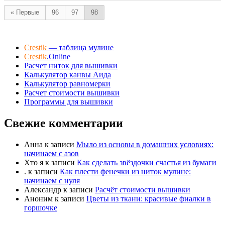
о
о
с
с
« Первые
96
97
98
у
у
й
й
т
т
е
е
-
-
п
п
Crestik
— таблица мулине
а
а
л
л
Crestik
.Online
е
е
Расчет ниток для вышивки
ц
ц
в
в
Калькулятор канвы Аида
н
в
и
Калькулятор равномерки
е
з
р
Расчет стоимости вышивки
.
х
.
Программы для вышивки
Свежие комментарии
Анна
к записи
Мыло из основы в домашних условиях:
начинаем с азов
Хто я
к записи
Как сделать звёздочки счастья из бумаги
.
к записи
Как плести фенечки из ниток мулине:
начинаем с нуля
Александр
к записи
Расчёт стоимости вышивки
Аноним
к записи
Цветы из ткани: красивые фиалки в
горшочке