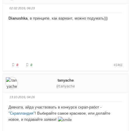
е
е
-
-
п
п
02.02.2016, 06:23
а
а
л
л
е
е
Dianushka
, в принципе, как вариант, можно подумать)))
ц
ц
в
в
н
в
и
е
з
р
.
х
.
Г
Г
0
0
#1461
о
о
л
л
о
о
с
с
tanyache
у
у
й
й
@tanyache
т
т
е
е
-
-
п
п
13.10.2016, 04:26
а
а
л
л
е
е
Девчата, айда участвовать в конкурсе скрап-работ -
ц
ц
в
в
"Скрапландия"
! Выбирайте самое красивое, или делайте
н
в
и
е
новое, и подавайте заявки!
з
р
.
х
.