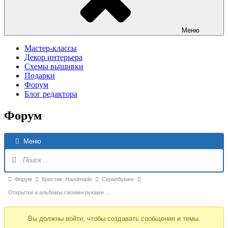
Меню
Мастер-классы
Декор интерьера
Схемы вышивки
Подарки
Форум
Блог редактора
Форум
Н
Меню
Ф
Форум
Форум
Крестик: Handmade
Скрапбукинг
breadcrumbs
Открытки и альбомы своими руками …
-
Вы должны войти, чтобы создавать сообщения и темы.
Вы