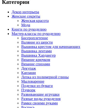
Категории
Декор интерьера
Женские секреты
Женская красота
Мода
Книги по рукоделию
Мастер-классы по рукоделию
Бисероплетение
Валяние из шерсти
Вышивка крестом для начинающих
Вышивка лентами
Вышивка Хардангер
Вязание крючком
Вязание спицами
Декупаж
Канзаши
Лепка из полимерной глины
Мыловарение
Поделки из бумаги
Пэчворк
Развивающие игрушки
Разные виды рукоделия
Рамки своими руками
Роспись