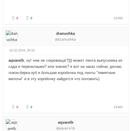
Г
Г
0
0
#1459
о
о
л
л
о
о
с
с
dianushka
у
у
й
й
@dianushka
т
т
е
е
-
-
п
п
02.02.2016, 05:52
а
а
л
л
е
е
aqvarelb
, ну! чем не сокровища!?))) может лента выпускника из
ц
ц
в
в
сада и первоклашки? или значек? я вот на заказ сейчас делаю,
н
в
и
е
локон-бирка-зуб и большая коробочка под ленты "пямятные
з
р
мелочи" и в эту коробочку найдется что положить)
.
х
.
Г
Г
0
0
#1460
о
о
л
л
о
о
с
с
aqvarelb
у
у
й
й
@aqvarelb
т
т