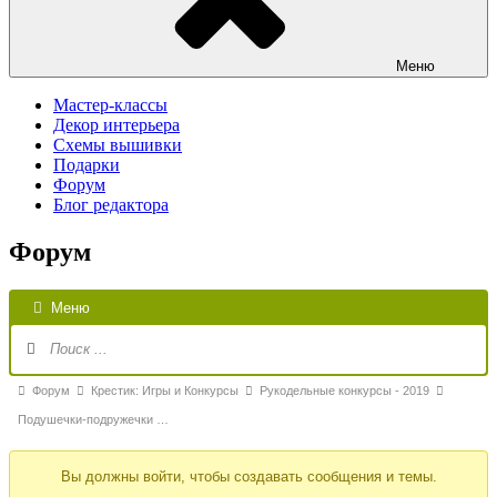
Меню
Мастер-классы
Декор интерьера
Схемы вышивки
Подарки
Форум
Блог редактора
Форум
Н
Меню
Ф
Форум
Форум
Крестик: Игры и Конкурсы
Рукодельные конкурсы - 2019
breadcrumbs
Подушечки-подружечки …
-
Вы должны войти, чтобы создавать сообщения и темы.
Вы