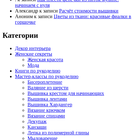
начинаем с нуля
Александр
к записи
Расчёт стоимости вышивки
Аноним
к записи
Цветы из ткани: красивые фиалки в
горшочке
Категории
Декор интерьера
Женские секреты
Женская красота
Мода
Книги по рукоделию
Мастер-классы по рукоделию
Бисероплетение
Валяние из шерсти
Вышивка крестом для начинающих
Вышивка лентами
Вышивка Хардангер
Вязание крючком
Вязание спицами
Декупаж
Канзаши
Лепка из полимерной глины
Мыловарение