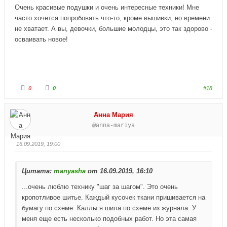
е
е
Очень красивые подушки и очень интересные техники! Мне
ц
ц
в
в
часто хочется попробовать что-то, кроме вышивки, но времени
н
в
и
е
не хватает. А вы, девочки, большие молодцы, это так здорово -
з
р
осваивать новое!
.
х
.
Г
Г
0
0
#18
о
о
л
л
о
о
с
с
Анна Мария
у
у
й
й
@anna-mariya
т
т
е
е
-
-
п
п
16.09.2019, 19:00
а
а
л
л
е
е
ц
ц
Цитата:
в
в
manyasha
от 16.09.2019, 16:10
н
в
и
е
...очень люблю технику "шаг за шагом". Это очень
з
р
.
х
кропотливое шитье. Каждый кусочек ткани пришивается на
.
бумагу по схеме. Каллы я шила по схеме из журнала. У
меня еще есть несколько подобных работ. Но эта самая