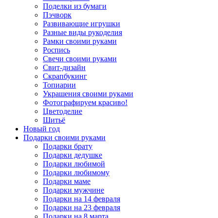
Поделки из бумаги
Пэчворк
Развивающие игрушки
Разные виды рукоделия
Рамки своими руками
Роспись
Свечи своими руками
Свит-дизайн
Скрапбукинг
Топиарии
Украшения своими руками
Фотографируем красиво!
Цветоделие
Шитьё
Новый год
Подарки своими руками
Подарки брату
Подарки дедушке
Подарки любимой
Подарки любимому
Подарки маме
Подарки мужчине
Подарки на 14 февраля
Подарки на 23 февраля
Подарки на 8 марта