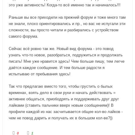
это уже активность! Когда-то всё именно так и начиналось!!!
Раньше вы все приходили на прежний форум и тоже много там
не знали, плохо ориентировались и пр., но вас не испугали эти
сложности, вы просто читали и разбирались с устройством
самого форума.
Сейчас всё ровно так же. Новый вид форума - это повод
узнать что-то новое, разобраться, подружиться и продолжать
писать! Мне уже нравится здесь! Чем больше пишу, тем легче
даётся каждое сообщение. И тем больше радости я
испытываю от пребывания здесь!
Так что предлагаю вместо того, чтобы грустить о былых
временах, взять дело в свои руки и начать действовать =
активнее общаться, приободрять и поддерживать друг друг
лайками (ставить пальчики вверх новым сообщениям)! В
профиле каждой из нас засчитывается общее кол-во лайков -
чем не повод дарить и получать их в большом кол-ве?))
Г
Г
0
1