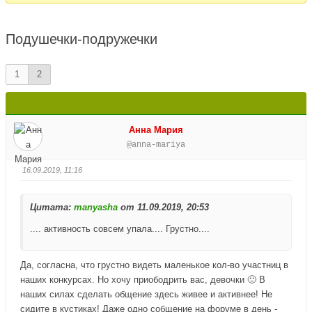
здесь:
Подушечки-подружечки
1
2
Анна Мария
@anna-mariya
16.09.2019, 11:16
Цитата:
manyasha
от 11.09.2019, 20:53
.... активность совсем упала.... Грустно....
Да, согласна, что грустно видеть маленькое кол-во участниц в
наших конкурсах. Но хочу приободрить вас, девочки 🙂 В
наших силах сделать общение здесь живее и активнее! Не
сидите в кустиках! Даже одно собщение на форуме в день -