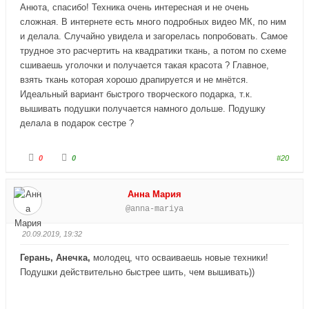
Анюта, спасибо! Техника очень интересная и не очень
сложная. В интернете есть много подробных видео МК, по ним
и делала. Случайно увидела и загорелась попробовать. Самое
трудное это расчертить на квадратики ткань, а потом по схеме
сшиваешь уголочки и получается такая красота ? Главное,
взять ткань которая хорошо драпируется и не мнётся.
Идеальный вариант быстрого творческого подарка, т.к.
вышивать подушки получается намного дольше. Подушку
делала в подарок сестре ?
Г
Г
0
0
#20
о
о
л
л
о
о
с
с
Анна Мария
у
у
й
й
@anna-mariya
т
т
е
е
-
-
п
п
20.09.2019, 19:32
а
а
л
л
е
е
Герань, Анечка,
молодец, что осваиваешь новые техники!
ц
ц
в
в
Подушки действительно быстрее шить, чем вышивать))
н
в
и
е
з
р
.
х
.