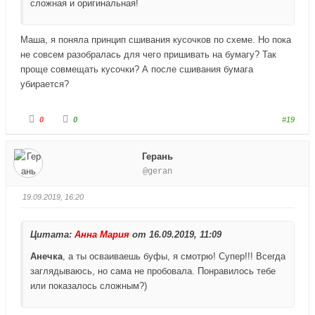
сложная и оригинальная!
Маша, я поняла принцип сшивания кусочков по схеме. Но пока
не совсем разобралась для чего пришивать на бумагу? Так
проще совмещать кусочки? А после сшивания бумага
убирается?
Г
Г
0
0
#19
о
о
л
л
о
о
с
с
Герань
у
у
й
й
@geran
т
т
е
е
-
-
п
п
19.09.2019, 16:20
а
а
л
л
е
е
ц
ц
Цитата:
в
в
Анна Мария
от 16.09.2019, 11:09
н
в
и
е
Анечка
, а ты осваиваешь буфы, я смотрю! Супер!!! Всегда
з
р
.
х
заглядываюсь, но сама не пробовала. Понравилось тебе
.
или показалось сложным?)