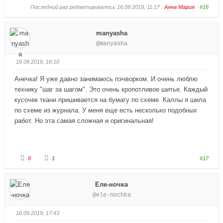
о
о
л
л
Последний раз редактировалось 16.09.2019, 11:17 :
Анна Мария
·
#16
о
о
с
с
у
у
й
й
manyasha
т
т
е
е
@manyasha
-
-
п
п
а
а
л
л
16.09.2019, 16:10
е
е
ц
ц
в
в
Анечка! Я уже давно занимаюсь пэчворком. И очень люблю
н
в
технику "шаг за шагом". Это очень кропотливое шитье. Каждый
и
е
з
р
кусочек ткани пришивается на бумагу по схеме. Каллы я шила
.
х
.
по схеме из журнала. У меня еще есть несколько подобных
работ. Но эта самая сложная и оригинальная!
Г
Г
0
1
#17
о
о
л
л
о
о
с
с
Еле-ночка
у
у
й
й
@ele-nochka
т
т
е
е
-
-
п
п
16.09.2019, 17:43
а
а
л
л