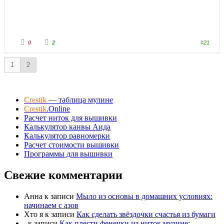
Г
Г
0
2
#21
о
о
л
л
о
о
с
с
1
2
у
у
й
й
т
т
е
е
-
-
п
п
Crestik
— таблица мулине
а
а
л
л
Crestik
.Online
е
е
Расчет ниток для вышивки
ц
ц
в
в
Калькулятор канвы Аида
н
в
и
Калькулятор равномерки
е
з
р
Расчет стоимости вышивки
.
х
.
Программы для вышивки
Свежие комментарии
Анна
к записи
Мыло из основы в домашних условиях:
начинаем с азов
Хто я
к записи
Как сделать звёздочки счастья из бумаги
.
к записи
Как плести фенечки из ниток мулине: