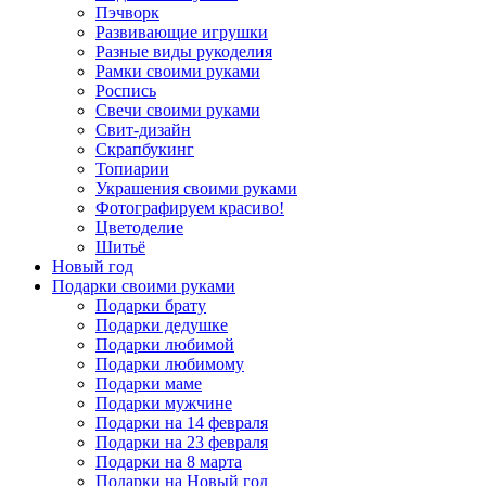
Пэчворк
Развивающие игрушки
Разные виды рукоделия
Рамки своими руками
Роспись
Свечи своими руками
Свит-дизайн
Скрапбукинг
Топиарии
Украшения своими руками
Фотографируем красиво!
Цветоделие
Шитьё
Новый год
Подарки своими руками
Подарки брату
Подарки дедушке
Подарки любимой
Подарки любимому
Подарки маме
Подарки мужчине
Подарки на 14 февраля
Подарки на 23 февраля
Подарки на 8 марта
Подарки на Новый год