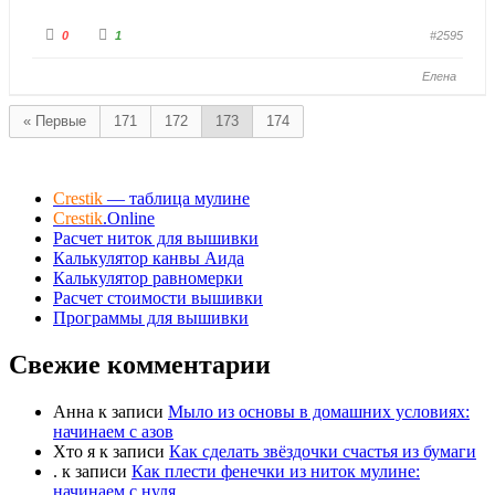
Г
Г
0
1
#2595
о
о
л
л
о
о
Елена
с
с
у
у
й
й
т
т
« Первые
171
172
173
174
е
е
-
-
п
п
а
а
л
л
е
е
Crestik
— таблица мулине
ц
ц
в
в
Crestik
.Online
н
в
Расчет ниток для вышивки
и
е
з
р
Калькулятор канвы Аида
.
х
Калькулятор равномерки
.
Расчет стоимости вышивки
Программы для вышивки
Свежие комментарии
Анна
к записи
Мыло из основы в домашних условиях:
начинаем с азов
Хто я
к записи
Как сделать звёздочки счастья из бумаги
.
к записи
Как плести фенечки из ниток мулине:
начинаем с нуля