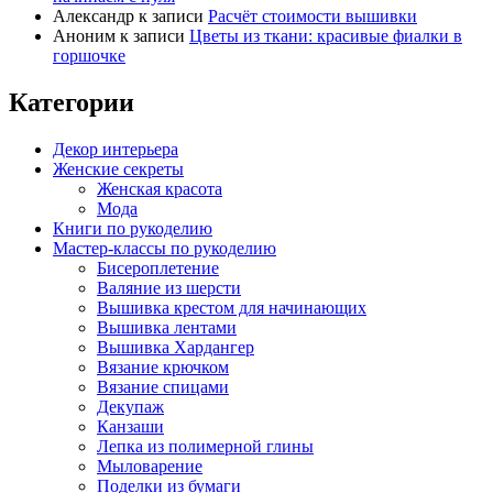
Александр
к записи
Расчёт стоимости вышивки
Аноним
к записи
Цветы из ткани: красивые фиалки в
горшочке
Категории
Декор интерьера
Женские секреты
Женская красота
Мода
Книги по рукоделию
Мастер-классы по рукоделию
Бисероплетение
Валяние из шерсти
Вышивка крестом для начинающих
Вышивка лентами
Вышивка Хардангер
Вязание крючком
Вязание спицами
Декупаж
Канзаши
Лепка из полимерной глины
Мыловарение
Поделки из бумаги