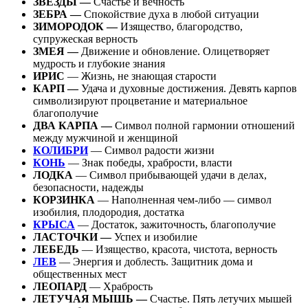
ЗВЁЗДЫ —
Счастье и вечность
ЗЕБРА —
Спокойствие духа в любой ситуации
ЗИМОРОДОК —
Изящество, благородство,
супружеская верность
ЗМЕЯ —
Движение и обновление. Олицетворяет
мудрость и глубокие знания
ИРИС
— Жизнь, не знающая старости
КАРП —
Удача и духовные достижения. Девять карпов
символизируют процветание и материальное
благополучие
ДВА КАРПА —
Символ полной гармонии отношений
между мужчиной и женщиной
КОЛИБРИ
— Символ радости жизни
КОНЬ
— Знак победы, храбрости, власти
ЛОДКА
— Символ прибывающей удачи в делах,
безопасности, надежды
КОРЗИНКА
— Наполненная чем-либо — символ
изобилия, плодородия, достатка
КРЫСА
— Достаток, зажиточность, благополучие
ЛАСТОЧКИ —
Успех и изобилие
ЛЕБЕДЬ
— Изящество, красота, чистота, верность
ЛЕВ
— Энергия и доблесть. Защитник дома и
общественных мест
ЛЕОПАРД
— Храбрость
ЛЕТУЧАЯ МЫШЬ —
Счастье. Пять летучих мышей