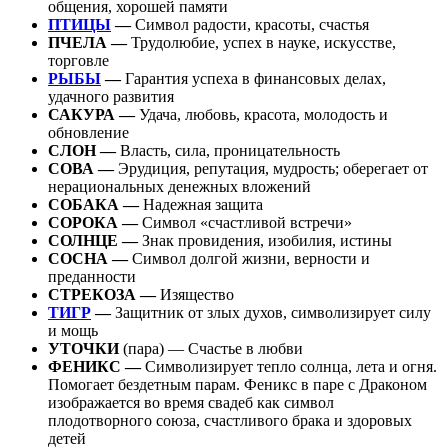
общения, хорошей памяти
ПТИЦЫ
—
Символ радости, красоты, счастья
ПЧЕЛА —
Трудолюбие, успех в науке, искусстве,
торговле
РЫБЫ
—
Гарантия успеха в финансовых делах,
удачного развития
САКУРА —
Удача, любовь, красота, молодость и
обновление
СЛОН —
Власть, сила, проницательность
СОВА —
Эрудиция, репутация, мудрость; оберегает от
нерациональных денежных вложений
СОБАКА —
Надежная защита
СОРОКА —
Символ «счастливой встречи»
СОЛНЦЕ —
Знак провидения, изобилия, истины
СОСНА —
Символ долгой жизни, верности и
преданности
СТРЕКОЗА —
Изящество
ТИГР
—
Защитник от злых духов, символизирует силу
и мощь
УТОЧКИ
(пара) — Счастье в любви
ФЕНИКС —
Символизирует тепло солнца, лета и огня.
Помогает бездетным парам. Феникс в паре с Драконом
изображается во время свадеб как символ
плодотворного союза, счастливого брака и здоровых
детей