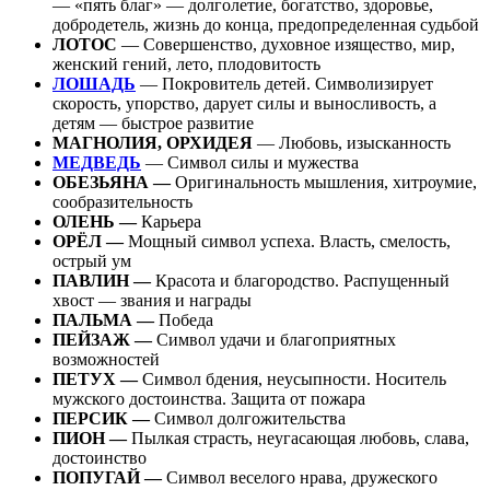
— «пять благ» — долголетие, богатство, здоровье,
добродетель, жизнь до конца, предопределенная судьбой
ЛОТОС
— Совершенство, духовное изящество, мир,
женский гений, лето, плодовитость
ЛОШАДЬ
— Покровитель детей. Символизирует
скорость, упорство, дарует силы и выносливость, а
детям — быстрое развитие
МАГНОЛИЯ, ОРХИДЕЯ
— Любовь, изысканность
МЕДВЕДЬ
— Символ силы и мужества
ОБЕЗЬЯНА —
Оригинальность мышления, хитроумие,
сообразительность
ОЛЕНЬ —
Карьера
ОРЁЛ —
Мощный символ успеха. Власть, смелость,
острый ум
ПАВЛИН —
Красота и благородство. Распущенный
хвост — звания и награды
ПАЛЬМА —
Победа
ПЕЙЗАЖ —
Символ удачи и благоприятных
возможностей
ПЕТУХ —
Символ бдения, неусыпности. Носитель
мужского достоинства. Защита от пожара
ПЕРСИК —
Символ долгожительства
ПИОН —
Пылкая страсть, неугасающая любовь, слава,
достоинство
ПОПУГАЙ —
Символ веселого нрава, дружеского