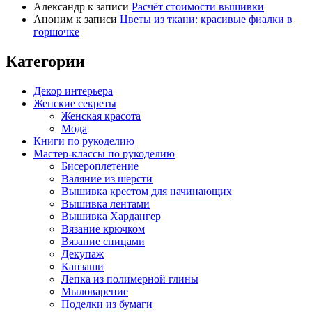
Александр
к записи
Расчёт стоимости вышивки
Аноним
к записи
Цветы из ткани: красивые фиалки в
горшочке
Категории
Декор интерьера
Женские секреты
Женская красота
Мода
Книги по рукоделию
Мастер-классы по рукоделию
Бисероплетение
Валяние из шерсти
Вышивка крестом для начинающих
Вышивка лентами
Вышивка Хардангер
Вязание крючком
Вязание спицами
Декупаж
Канзаши
Лепка из полимерной глины
Мыловарение
Поделки из бумаги