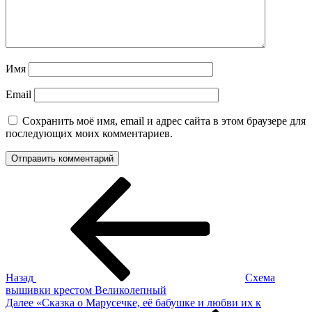
Имя
Email
Сохранить моё имя, email и адрес сайта в этом браузере для
последующих моих комментариев.
Навигация
Предыдущая
запись:
по
записям
Назад
Схема
вышивки крестом Великолепный
Следующая
Далее
«Сказка о Марусечке, её бабушке и любви их к