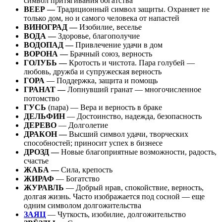
символ притягивания богатства
ВЕЕР —
Традиционный символ защиты. Охраняет не
только дом, но и самого человека от напастей
ВИНОГРАД —
Изобилие, веселье
ВОДА —
Здоровье, благополучие
ВОДОПАД —
Привлечение удачи в дом
ВОРОНА —
Брачный союз, верность
ГОЛУБЬ —
Кротость и чистота. Пара голубей —
любовь, дружба и супружеская верность
ГОРА
— Поддержка, защита и помощь
ГРАНАТ —
Лопнувший гранат — многочисленное
потомство
ГУСЬ
(пара) — Вера и верность в браке
ДЕЛЬФИН
— Достоинство, надежда, безопасность
ДЕРЕВО
— Долголетие
ДРАКОН —
Высший символ удачи, творческих
способностей; приносит успех в бизнесе
ДРОЗД —
Новые благоприятные возможности, радость,
счастье
ЖАБА —
Сила, крепость
ЖИРАФ
— Богатство
ЖУРАВЛЬ
— Добрый нрав, спокойствие, верность,
долгая жизнь. Часто изображается под сосной — еще
одним символом долгожительства
ЗАЯЦ
— Чуткость, изобилие, долгожительство