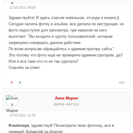
у
у
12.02.2012, 09:26
й
й
т
т
Здравствуйте! Я здесь совсем новенькая, отсюда и вопрос))
е
е
Сегодня залила фотку в альбом, все делала по инструкции, но
-
-
фото недоступно для просмотра, при нажатии на него
п
п
вылетает: "Вы входите в группу пользователей, которым
а
а
запрещено совершать данное действие.
л
л
По всем вопросам обращайтесь к администратору сайта."
е
е
Это потому что фото ещё не проверено администратором, да?
ц
ц
Или я все таки что-то не так сделала?
в
в
Спасибо за ответ.
н
в
и
е
з
р
Г
Г
0
0
#12
.
х
о
о
.
л
л
Анна Мария
о
о
@anna-mariya
с
с
у
у
12.02.2012, 12:39
й
й
т
т
Krestovaya
, здравствуй! Посмотрела твою фоточку, всё в
е
е
порядке! Добавляй на форум!