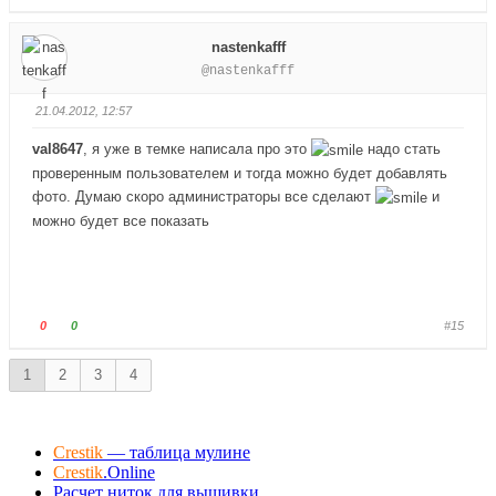
н
в
о
о
и
е
л
л
nastenkafff
з
р
о
о
@nastenkafff
.
х
с
с
.
у
у
21.04.2012, 12:57
й
й
т
т
val8647
, я уже в темке написала про это
надо стать
е
е
проверенным пользователем и тогда можно будет добавлять
-
-
фото. Думаю скоро администраторы все сделают
и
п
п
можно будет все показать
а
а
л
л
е
е
ц
ц
в
в
Г
Г
0
0
#15
н
в
о
о
и
е
л
л
1
2
3
4
з
р
о
о
.
х
с
с
.
у
у
Crestik
— таблица мулине
й
й
Crestik
.Online
т
т
Расчет ниток для вышивки