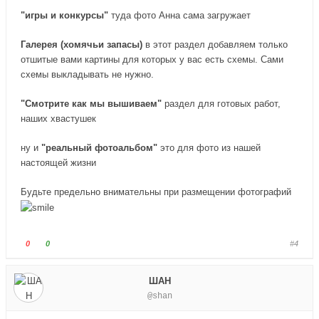
"игры и конкурсы"
туда фото Анна сама загружает
Галерея (хомячьи запасы)
в этот раздел добавляем только
отшитые вами картины для которых у вас есть схемы. Сами
схемы выкладывать не нужно.
"Смотрите как мы вышиваем"
раздел для готовых работ,
наших хвастушек
ну и
"реальный фотоальбом"
это для фото из нашей
настоящей жизни
Будьте предельно внимательны при размещении фотографий
Г
Г
0
0
#4
о
о
л
л
ШАН
о
о
@shan
с
с
у
у