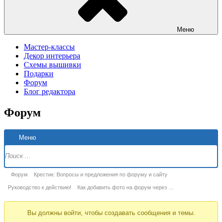
Меню
Мастер-классы
Декор интерьера
Схемы вышивки
Подарки
Форум
Блог редактора
Форум
Н
Меню
Ф
Форум
Форум
Крестик: Вопросы и предложения по форуму и сайту
breadcrumbs
Руководство к действию!
Как добавить фото на форум через …
-
Вы должны войти, чтобы создавать сообщения и темы.
Вы