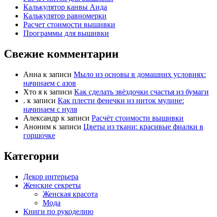
е
е
Калькулятор канвы Аида
-
-
Калькулятор равномерки
п
п
Расчет стоимости вышивки
а
а
Программы для вышивки
л
л
Свежие комментарии
е
е
ц
ц
в
в
Анна
к записи
Мыло из основы в домашних условиях:
н
в
начинаем с азов
и
е
Хто я
к записи
Как сделать звёздочки счастья из бумаги
.
к записи
Как плести фенечки из ниток мулине:
з
р
начинаем с нуля
.
х
Александр
к записи
Расчёт стоимости вышивки
.
Аноним
к записи
Цветы из ткани: красивые фиалки в
горшочке
Категории
Декор интерьера
Женские секреты
Женская красота
Мода
Книги по рукоделию