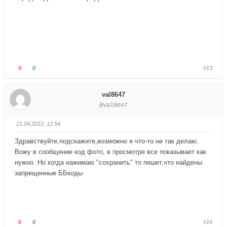
-
-
п
п
а
а
л
л
е
е
ц
ц
в
в
Г
Г
0
0
#13
н
в
о
о
и
е
л
л
val8647
з
р
о
о
@val8647
.
х
с
с
.
у
у
21.04.2012, 12:54
й
й
т
т
Здравствуйте,подскажите,возможно я что-то не так делаю.
е
е
Вожу в сообщение код фото, в просмотре все показывает как
-
-
нужно. Но когда нажимаю "сохранить" то пишет,что найдены
п
п
запрещенные ББкоды
а
а
л
л
е
е
ц
ц
в
в
Г
Г
0
0
#14