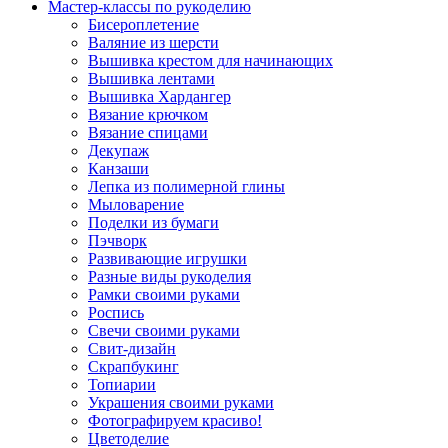
Мастер-классы по рукоделию
Бисероплетение
Валяние из шерсти
Вышивка крестом для начинающих
Вышивка лентами
Вышивка Хардангер
Вязание крючком
Вязание спицами
Декупаж
Канзаши
Лепка из полимерной глины
Мыловарение
Поделки из бумаги
Пэчворк
Развивающие игрушки
Разные виды рукоделия
Рамки своими руками
Роспись
Свечи своими руками
Свит-дизайн
Скрапбукинг
Топиарии
Украшения своими руками
Фотографируем красиво!
Цветоделие