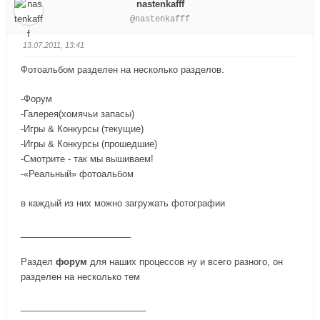
nastenkafff
з
р
о
о
@nastenkafff
.
х
с
с
.
у
у
13.07.2011, 13:41
й
й
т
т
Фотоальбом разделен на несколько разделов.
е
е
-
-
-Форум
п
п
-Галерея(хомячьи запасы)
а
а
-Игры & Конкурсы (текущие)
л
л
-Игры & Конкурсы (прошедшие)
е
е
-Смотрите - так мы вышиваем!
ц
ц
-«Реальный» фотоальбом
в
в
н
в
в каждый из них можно загружать фотографии
и
е
з
р
______________________
.
х
.
Раздел
форум
для наших процессов ну и всего разного, он
разделен на несколько тем
_________________________