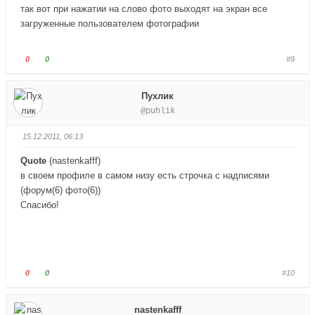
л
л
так вот при нажатии на слово фото выходят на экран все
е
е
загруженные пользователем фотографии
ц
ц
в
в
Г
Г
0
0
#9
н
в
о
о
и
е
л
л
з
р
Пухлик
о
о
.
х
@puhlik
с
с
.
у
у
15.12.2011, 06:13
й
й
т
т
Quote
(
nastenkafff
)
е
е
в своем профиле в самом низу есть строчка с надписями
-
-
(форум(6) фото(6))
п
п
Спасибо!
а
а
л
л
е
е
ц
ц
в
в
Г
Г
0
0
#10
н
в
о
о
и
е
л
л
nastenkafff
з
р
о
о