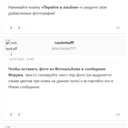
Нажимайте кнопку
«Перейти в альбом»
и увидите свои
добавленные фотографии!
Г
Г
0
0
#2
о
о
л
л
nastenkafff
о
о
@nastenkafff
с
с
у
у
13.07.2011, 13:40
й
й
т
т
Чтобы вставить фото из Фотоальбома в сообщение
е
е
Форума
, просто скопируйте текст под фото (он выделится
-
-
синим цветом при клике на данное поле) и вставляйте его в
п
п
Новое сообщение
:
а
а
л
л
е
е
ц
ц
в
в
Г
Г
0
0
#3
н
в
о
о
и
е
л
л