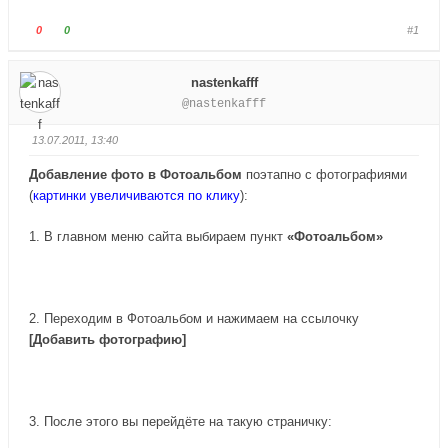
Г
Г
0
0
#1
о
о
л
л
nastenkafff
о
о
@nastenkafff
с
с
у
у
13.07.2011, 13:40
й
й
т
т
Добавление фото в Фотоальбом
поэтапно с фотографиями
е
е
(
картинки увеличиваются по клику
):
-
-
п
п
1. В главном меню сайта выбираем пункт
«Фотоальбом»
а
а
л
л
е
е
ц
ц
2. Переходим в Фотоальбом и нажимаем на ссылочку
в
в
[Добавить фотографию]
н
в
и
е
з
р
.
х
3. После этого вы перейдёте на такую страничку:
.