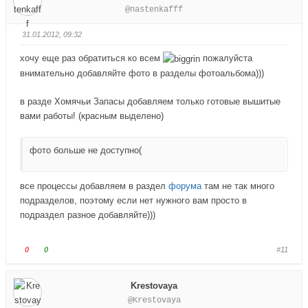
@nastenkafff
.
х
с
с
.
у
у
31.01.2012, 09:32
й
й
т
т
хочу еще раз обратиться ко всем
пожалуйста
е
е
внимательно добавляйте фото в разделы фотоальбома)))
-
-
п
п
в разде Хомячьи Запасы добавляем только готовые вышитые
а
а
вами работы! (красным выделено)
л
л
е
е
фото больше не доступно(
ц
ц
в
в
н
в
все процессы добавляем в раздел
форума
там не так много
и
е
подразделов, поэтому если нет нужного вам просто в
з
р
подраздел разное добавляйте)))
.
х
.
Г
Г
0
0
#11
о
о
л
л
Krestovaya
о
о
@Krestovaya
с
с