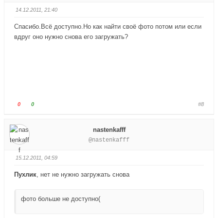
.
у
у
14.12.2011, 21:40
й
й
т
т
Спасибо.Всё доступно.Но как найти своё фото потом или если
е
е
вдруг оно нужно снова его загружать?
-
-
п
п
а
а
л
л
е
е
ц
ц
в
в
Г
Г
0
0
#8
н
в
о
о
и
е
л
л
nastenkafff
з
р
о
о
@nastenkafff
.
х
с
с
.
у
у
15.12.2011, 04:59
й
й
т
т
Пухлик
, нет не нужно загружать снова
е
е
-
-
фото больше не доступно(
п
п
а
а