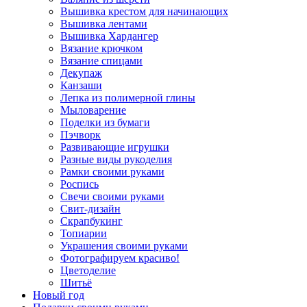
Вышивка крестом для начинающих
Вышивка лентами
Вышивка Хардангер
Вязание крючком
Вязание спицами
Декупаж
Канзаши
Лепка из полимерной глины
Мыловарение
Поделки из бумаги
Пэчворк
Развивающие игрушки
Разные виды рукоделия
Рамки своими руками
Роспись
Свечи своими руками
Свит-дизайн
Скрапбукинг
Топиарии
Украшения своими руками
Фотографируем красиво!
Цветоделие
Шитьё
Новый год