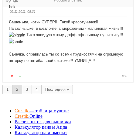
@podsolnushek
.
х
с
с
.
у
у
02.11.2011, 08:31
й
й
т
т
Сашенька,
котик СУПЕР!!! Такой красотуничек!!!
е
е
На солнышке, в шезлонге, с мороженым - малиновая жизнь!!!
-
-
Тихо завидую этому даффффольному пушистику!!!
п
п
а
а
л
л
Санечка, справилась ты со всеми трудностями на огромноую
е
е
пятерку по пятибальной системе!!! УМНИЦА!!!
ц
ц
в
в
н
в
Г
Г
0
0
#30
и
е
о
о
з
р
л
л
1
2
3
4
Последняя »
.
х
о
о
.
с
с
у
у
Crestik
— таблица мулине
й
й
Crestik
.Online
т
т
Расчет ниток для вышивки
е
е
Калькулятор канвы Аида
-
-
Калькулятор равномерки