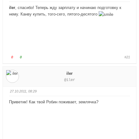
т
т
iler
, спасибо! Теперь жду зарплату и начинаю подготовку к
е
е
нему. Канву купить, того-сего, пятого-десятого
-
-
п
п
а
а
л
л
е
е
ц
ц
в
в
Г
Г
0
0
#21
н
в
о
о
и
е
л
л
iler
з
р
о
о
@iler
.
х
с
с
.
у
у
27.10.2011, 08:29
й
й
т
т
Приветик! Как твой Робин поживает, землячка?
е
е
-
-
п
п
а
а
л
л
е
е