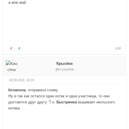
т
т
а мне май
е
е
-
-
п
п
а
а
л
л
е
е
ц
ц
в
в
Г
Г
0
0
#18
н
в
о
о
и
е
л
л
Крысёна
з
р
о
о
@krysyona
.
х
с
с
.
у
у
02.09.2011, 10:19
й
й
т
т
kirsanova
, отправила схему.
е
е
Ну и так как остался один котик и одна участница, то они
-
-
достаются друг другу. Т.о.
Быстринка
вышивает июльского
п
п
котика.
а
а
л
л
е
е
ц
ц