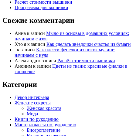
п
п
Расчет стоимости вышивки
а
а
Программы для вышивки
л
л
Свежие комментарии
е
е
ц
ц
в
в
Анна
к записи
Мыло из основы в домашних условиях:
н
в
начинаем с азов
и
е
Хто я
к записи
Как сделать звёздочки счастья из бумаги
.
к записи
Как плести фенечки из ниток мулине:
з
р
начинаем с нуля
.
х
Александр
к записи
Расчёт стоимости вышивки
.
Аноним
к записи
Цветы из ткани: красивые фиалки в
горшочке
Категории
Декор интерьера
Женские секреты
Женская красота
Мода
Книги по рукоделию
Мастер-классы по рукоделию
Бисероплетение
Валяние из шерсти