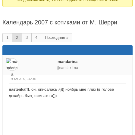
здесь:
Календарь 2007 с котиками от М. Шерри
1
2
3
4
Последняя »
mandarina
@mandarina
01.09.2011, 20:34
nastenkafff
, ой, описалась я))) ноябрь мне плиз (в голове
декабрь был, симпатяга)))