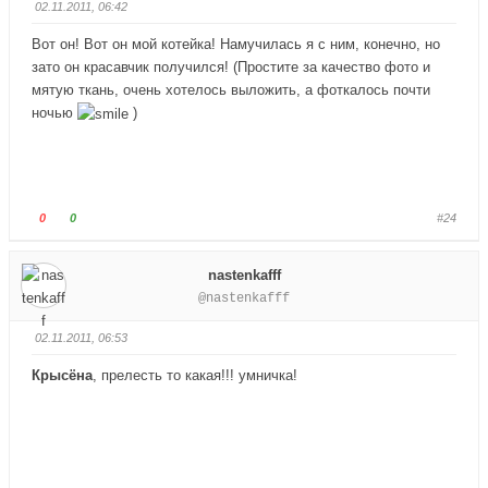
02.11.2011, 06:42
й
й
т
т
Вот он! Вот он мой котейка! Намучилась я с ним, конечно, но
е
е
зато он красавчик получился! (Простите за качество фото и
-
-
мятую ткань, очень хотелось выложить, а фоткалось почти
п
п
ночью
)
а
а
л
л
е
е
ц
ц
в
в
Г
Г
0
0
#24
н
в
о
о
и
е
л
л
nastenkafff
з
р
о
о
@nastenkafff
.
х
с
с
.
у
у
02.11.2011, 06:53
й
й
т
т
Крысёна
, прелесть то какая!!! умничка!
е
е
-
-
п
п
а
а
л
л