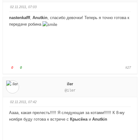
.
у
у
02.11.2011, 07:03
й
й
т
т
nastenkafff
,
Anutkin
, спасибо девочки! Теперь я точно готова к
е
е
передаче робина
-
-
п
п
а
а
л
л
е
е
ц
ц
в
в
Г
Г
0
0
#27
н
в
о
о
и
е
л
л
iler
з
р
о
о
@iler
.
х
с
с
.
у
у
02.11.2011, 07:42
й
й
т
т
Аааа, какая прелесть!!!!! Я следующая за котами!!!!!! К 8-му
е
е
ноября буду готова к встрече с
Крысёна
и
Anutkin
-
-
п
п
а
а