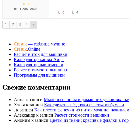
815 Сообщений
Г
Г
0
0
о
о
л
л
о
о
1
2
3
4
5
с
с
у
у
й
й
т
т
е
е
-
-
Crestik
— таблица мулине
п
п
а
а
Crestik
.Online
л
л
е
е
Расчет ниток для вышивки
ц
ц
Калькулятор канвы Аида
в
в
н
в
Калькулятор равномерки
и
е
з
р
Расчет стоимости вышивки
.
х
Программы для вышивки
.
Свежие комментарии
Анна
к записи
Мыло из основы в домашних условиях: нач
Хто я
к записи
Как сделать звёздочки счастья из бумаги
.
к записи
Как плести фенечки из ниток мулине: начинаем
Александр
к записи
Расчёт стоимости вышивки
Аноним
к записи
Цветы из ткани: красивые фиалки в го