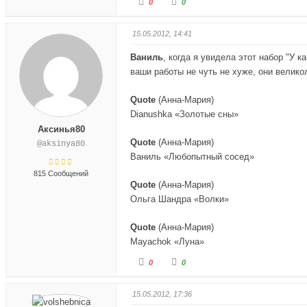
0
0
о
о
л
л
о
о
с
с
15.05.2012, 14:41
у
у
й
й
т
т
Ваниль
, когда я увидела этот набор "У 
е
е
-
-
ваши работы не чуть не хуже, они велико
п
п
а
а
л
л
е
е
Quote
(
Анна-Мария
)
ц
ц
Dianushka «Золотые сны»
в
в
н
в
Аксинья80
и
е
з
р
Quote
(
Анна-Мария
)
@aksinya80
.
х
.
Ваниль «Любопытный сосед»
815 Сообщений
Quote
(
Анна-Мария
)
Ольга Шандра «Волки»
Quote
(
Анна-Мария
)
Mayachok «Луна»
Г
Г
0
0
о
о
л
л
о
о
с
с
15.05.2012, 17:36
у
у
й
й