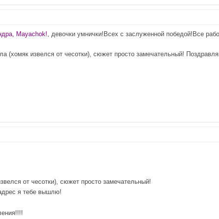
ндра, Mayachok!
, девочки умнички!Всех с заслуженной победой!Все рабо
ила (хомяк извелся от чесотки), сюжет просто замечательный! Поздравл
извелся от чесотки), сюжет просто замечательный!
 адрес я тебе вышлю!
ения!!!!