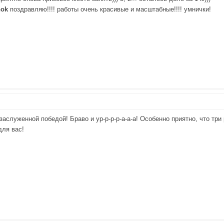
hok
поздравляю!!!! работы очень красивые и масштабные!!!! умнички!
служенной победой! Браво и ур-р-р-р-а-а-а! Особенно приятно, что три
для вас!