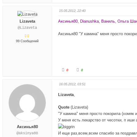
л
л
о
о
с
с
15.05.2012, 22:40
у
у
й
й
т
т
Lizaveta
Аксинья80, Dianushka, Ваниль, Ольга Ша
е
е
-
-
@Lizaveta
п
п
а
а
Аксинья80 "У камина" меня просто покор
л
л
е
е
99 Сообщений
ц
ц
в
в
н
в
и
е
з
р
.
х
.
Г
Г
0
0
о
о
л
л
о
о
с
с
16.05.2012, 03:51
у
у
й
й
т
т
Lizaveta
,
е
е
-
-
п
п
а
а
Quote
(
Lizaveta
)
л
л
е
е
"У камина" меня просто покорила (хомяк 
ц
ц
У меня есть лекарство от чесотки, п иши
в
в
н
в
Аксинья80
и
е
з
р
И еще раз,всем,всем спасибо за поздравл
@aksinya80
.
х
.