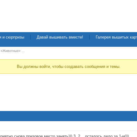
и и сюрпризы
Давай вышивать вместе!
Галерея вышитых кар
с «Животные» …
Вы должны войти, чтобы создавать сообщения и темы.
иятно снова призовое место занять))) 3, 2... осталось дело за 1-м)))