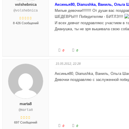
т
т
volshebnica
Аксинья80, Dianushka, Ваниль, Ольга 
е
е
-
-
Милые девочки!!!!!!!! От души вас поздрав
@volshebnica
п
п
а
а
ШЕДЕВРЫ!!! Победителям - БИТЛЗ!!!!
л
л
е
е
И всех девчат поздравляюс участием в тако
8 426 Сообщений
ц
ц
в
в
Дианушка, ты не зря вышивала свою собаку 
н
в
и
е
з
р
.
х
.
Г
Г
0
0
о
о
л
л
о
о
с
с
15.05.2012, 22:28
у
у
й
й
т
т
Аксинья80, Dianushka, Ваниль, Ольга Ша
е
е
-
-
Девочки поздравляю с заслуженной победо
п
п
а
а
л
л
е
е
ц
ц
в
в
н
в
marta8
и
е
з
р
@marta8
.
х
.
697 Сообщений
Г
Г
0
0
о
о