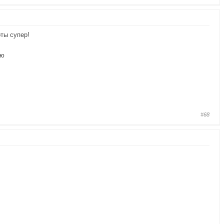
ты супер!
яю
#68