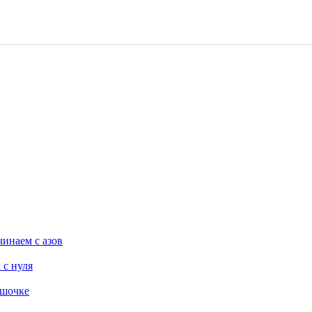
инаем с азов
 с нуля
ршочке