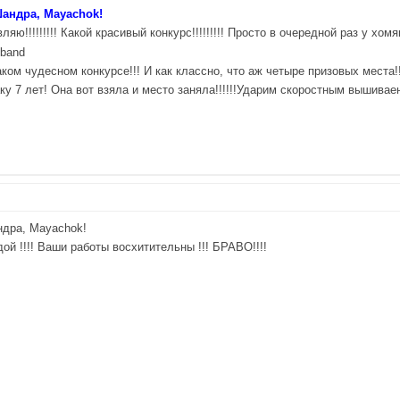
Шандра, Mayachok!
ляю!!!!!!!!! Какой красивый конкурс!!!!!!!!! Просто в очередной раз у хо
м чудесном конкурсе!!! И как классно, что аж четыре призовых места!!!!!
7 лет! Она вот взяла и место заняла!!!!!!Ударим скоростным вышиваением 
ндра, Mayachok!
й !!!! Ваши работы восхитительны !!! БРАВО!!!!